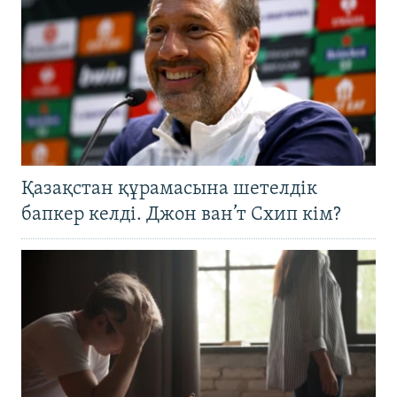
Қазақстан құрамасына шетелдік
бапкер келді. Джон ван’т Схип кім?