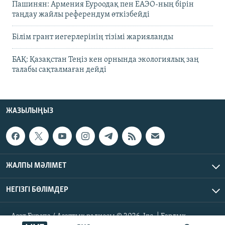
Пашинян: Армения Еуроодақ пен ЕАЭО-ның бірін
таңдау жайлы референдум өткізбейді
Білім грант иегерлерінің тізімі жарияланды
БАҚ: Қазақстан Теңіз кен орнында экологиялық заң
талабы сақталмаған дейді
ЖАЗЫЛЫҢЫЗ
ЖАЛПЫ МӘЛІМЕТ
НЕГІЗГІ БӨЛІМДЕР
Азат Еуропа / Азаттық радиосы © 2026, Inc. | Барлық