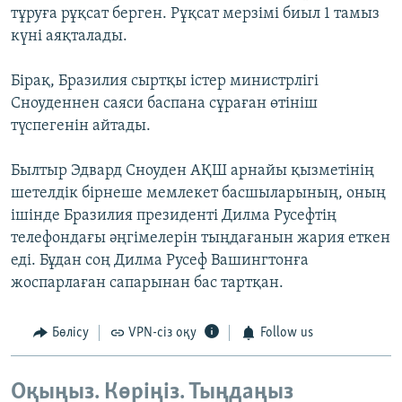
тұруға рұқсат берген. Рұқсат мерзімі биыл 1 тамыз
күні аяқталады.
Бірақ, Бразилия сыртқы істер министрлігі
Сноуденнен саяси баспана сұраған өтініш
түспегенін айтады.
Былтыр Эдвард Сноуден АҚШ арнайы қызметінің
шетелдік бірнеше мемлекет басшыларының, оның
ішінде Бразилия президенті Дилма Русефтің
телефондағы әңгімелерін тыңдағанын жария еткен
еді. Бұдан соң Дилма Русеф Вашингтонға
жоспарлаған сапарынан бас тартқан.
Бөлісу
VPN-сіз оқу
Follow us
Оқыңыз. Көріңіз. Тыңдаңыз