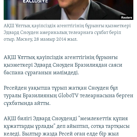
ЖАЗЫЛЫҢЫЗ
АҚШ Ұлттық қауіпсіздік агенттігінің бұрынғы қызметкері
Эдвард Сноуден америкалық телеарнаға сұхбат беріп
Басқа тілдерде
отыр. Мәскеу, 28 мамыр 2014 жыл.
АҚШ Ұлттық қауіпсіздік агенттігінің бұрынғы
қызметкері Эдвард Сноуден Бразилиядан саяси
баспана сұрағанын мәлімдеді.
Ресейден уақытша тұрып жатқан Сноуден бұл
туралы Бразилияның GloboTV телеарнасына берген
сұхбатында айтты.
АҚШ билігі Эдвард Сноуденді "мемлекеттік құпия
құжаттарды ұрлады" деп айыптап, сотқа тартқысы
келеді. Былтыр жазда Ресей оған елде бір жыл