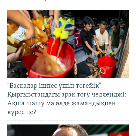
"Басқалар ішпес үшін төгейік".
Қырғызстандағы арақ төгу челленджі:
Ақша шашу ма әлде жамандықпен
күрес пе?