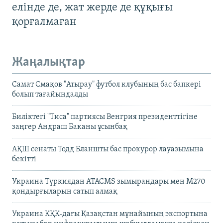
елінде де, жат жерде де құқығы
қорғалмаған
Жаңалықтар
Самат Смақов "Атырау" футбол клубының бас бапкері
болып тағайындалды
Биліктегі "Тиса" партиясы Венгрия президенттігіне
заңгер Андраш Баканы ұсынбақ
АҚШ сенаты Тодд Бланшты бас прокурор лауазымына
бекітті
Украина Түркиядан ATACMS зымырандары мен M270
қондырғыларын сатып алмақ
Украина КҚК-дағы Қазақстан мұнайының экспортына