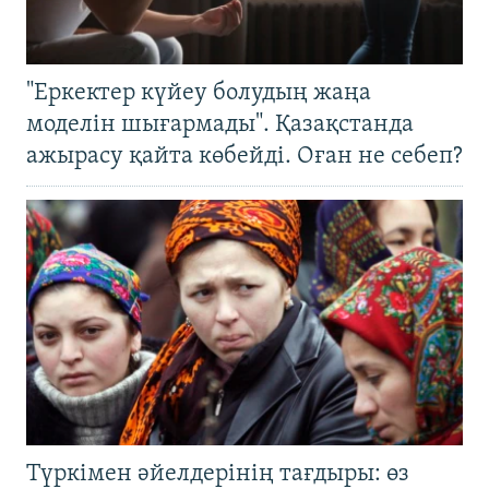
"Еркектер күйеу болудың жаңа
моделін шығармады". Қазақстанда
ажырасу қайта көбейді. Оған не себеп?
Түркімен әйелдерінің тағдыры: өз