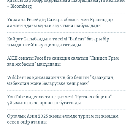
қатысы бар инфрақұрылымға шабуылдамауға келіскен
– Bloomberg
Украина Ресейдің Самара облысы мен Краснодар
аймағындағы мұнай зауытына шабуылдады
Қайрат Сатыбалдыға тиесілі "Байсат" базары бір
жылдан кейін аукционда сатылды
АҚШ сенаты Ресейге санкция салатын "Линдси Грэм
заң жобасын" мақұлдады
Wildberries қоймаларының бір бөлігін "Қазақстан,
Өзбекстан және Беларуське көшірмек"
YouTube видеохостинг қызметі "Русская община"
ұйымының екі арнасын бұғаттады
Орталық Азия 2025 жылы әлемде туризм ең жылдам
өскен өңір атанды