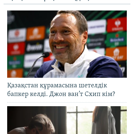
Қазақстан құрамасына шетелдік
бапкер келді. Джон ван’т Схип кім?