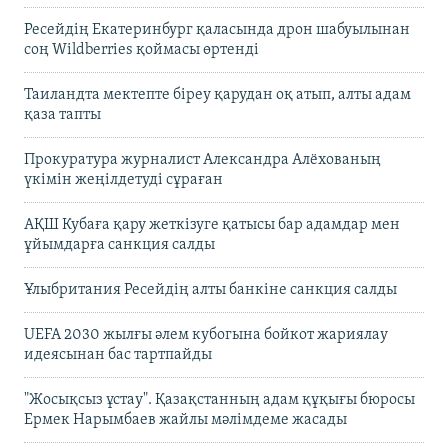
Ресейдің Екатеринбург қаласында дрон шабуылынан
соң Wildberries қоймасы өртенді
Таиландта мектепте біреу қарудан оқ атып, алты адам
қаза тапты
Прокуратура журналист Александра Алёхованың
үкімін жеңілдетуді сұраған
АҚШ Кубаға қару жеткізуге қатысы бар адамдар мен
ұйымдарға санкция салды
Ұлыбритания Ресейдің алты банкіне санкция салды
UEFA 2030 жылғы әлем кубогына бойкот жариялау
идеясынан бас тартпайды
"Жосықсыз ұстау". Қазақстанның адам құқығы бюросы
Ермек Нарымбаев жайлы мәлімдеме жасады