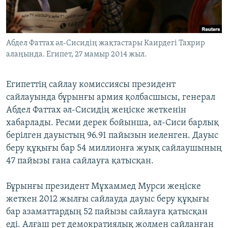
ЖАЗЫЛЫҢЫЗ
Абдел Фаттах әл-Сисидің жақтастары Каирдегі Тахрир
алаңында. Египет, 27 мамыр 2014 жыл.
Басқа тілдерде
Египеттің сайлау комиссиясы президент
сайлауында бұрынғы армия қолбасшысы, генерал
Абдел Фаттах әл-Сисидің жеңіске жеткенін
хабарлады. Ресми дерек бойынша, әл-Сиси барлық
берілген дауыстың 96.91 пайызын иеленген. Дауыс
беру құқығы бар 54 миллионға жуық сайлаушының
47 пайызы ғана сайлауға қатысқан.
Бұрынғы президент Мұхаммед Мурси жеңіске
жеткен 2012 жылғы сайлауда дауыс беру құқығы
бар азаматтардың 52 пайызы сайлауға қатысқан
еді. Алғаш рет демократиялық жолмен сайланған