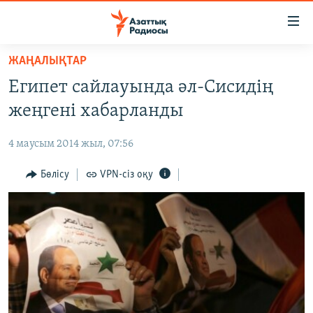
Accessibility
links
Skip
ЖАҢАЛЫҚТАР
to
ЖАҢАЛЫҚТАР
Египет сайлауында әл-Сисидің
main
САЯСАТ
content
жеңгені хабарланды
AZATTYQTV
Skip
to
4 маусым 2014 жыл, 07:56
ҚАҢТАР ОҚИҒАСЫ
main
АДАМ ҚҰҚЫҚТАРЫ
Бөлісу
VPN-сіз оқу
Navigation
Skip
ӘЛЕУМЕТ
to
ӘЛЕМ
Search
АРНАЙЫ ЖОБАЛАР
Русский