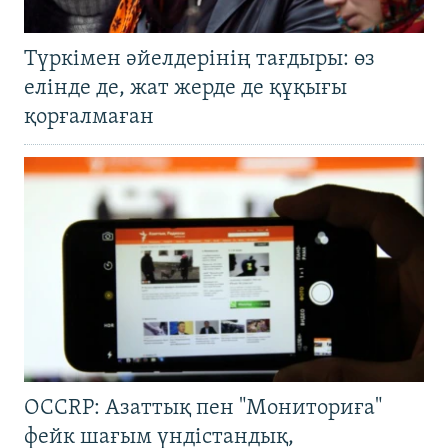
Түркімен әйелдерінің тағдыры: өз
елінде де, жат жерде де құқығы
қорғалмаған
OCCRP: Азаттық пен "Мониториға"
фейк шағым үндістандық,