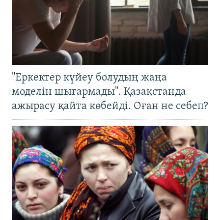
"Еркектер күйеу болудың жаңа
моделін шығармады". Қазақстанда
ажырасу қайта көбейді. Оған не себеп?