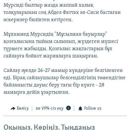
Мурсиді былтыр жазда жаппай халық
толқуларынан соң Абдел Фаттах әл-Сиси бастаған
әскерилер биліктен кетірген.
Мұхаммед Мурсидің "Мұсылман бауырлар"
қозғалысына тыйым салынып, жүздеген мүшесі
түрмеге жабылды. Қозғалыс жақтастарын бұл
сайлауға бойкот жариялауға шақырған.
Сайлау әуелде 26-27 мамыр күндеріне белгіленген
еді. Бірақ сайлаушылар белсенділігінің төмендігіне
байланысты дауыс беру тағы бір күнге - 28
мамырға дейін ұзартылған.
Бөлісу
VPN-сіз оқу
Follow us
Оқыңыз. Көріңіз. Тыңдаңыз