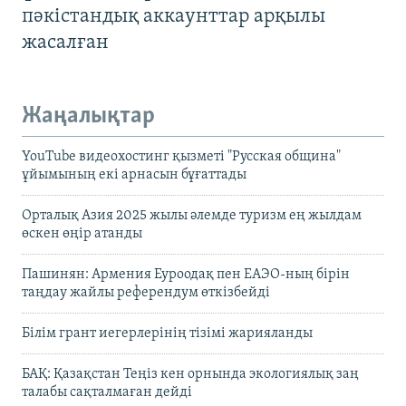
пәкістандық аккаунттар арқылы
жасалған
Жаңалықтар
YouTube видеохостинг қызметі "Русская община"
ұйымының екі арнасын бұғаттады
Орталық Азия 2025 жылы әлемде туризм ең жылдам
өскен өңір атанды
Пашинян: Армения Еуроодақ пен ЕАЭО-ның бірін
таңдау жайлы референдум өткізбейді
Білім грант иегерлерінің тізімі жарияланды
БАҚ: Қазақстан Теңіз кен орнында экологиялық заң
талабы сақталмаған дейді