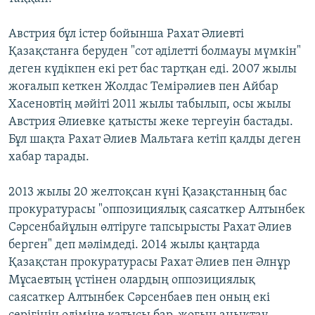
Австрия бұл істер бойынша Рахат Әлиевті
Қазақстанға беруден "сот әділетті болмауы мүмкін"
деген күдікпен екі рет бас тартқан еді. 2007 жылы
жоғалып кеткен Жолдас Темірәлиев пен Айбар
Хасеновтің мәйіті 2011 жылы табылып, осы жылы
Австрия Әлиевке қатысты жеке тергеуін бастады.
Бұл шақта Рахат Әлиев Мальтаға кетіп қалды деген
хабар тарады.
2013 жылы 20 желтоқсан күні Қазақстанның бас
прокуратурасы "оппозициялық саясаткер Алтынбек
Сәрсенбайұлын өлтіруге тапсырысты Рахат Әлиев
берген" деп мәлімдеді. 2014 жылы қаңтарда
Қазақстан прокуратурасы Рахат Әлиев пен Әлнұр
Мұсаевтың үстінен олардың оппозициялық
саясаткер Алтынбек Сәрсенбаев пен оның екі