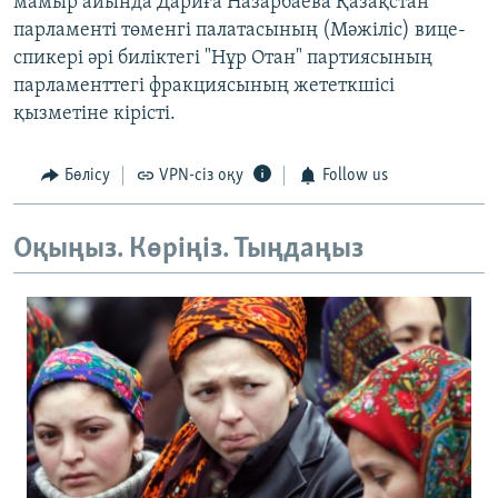
мамыр айында Дариға Назарбаева Қазақстан
парламенті төменгі палатасының (Мәжіліс) вице-
спикері әрі биліктегі "Нұр Отан" партиясының
парламенттегі фракциясының жететкшісі
қызметіне кірісті.
Бөлісу
VPN-сіз оқу
Follow us
Оқыңыз. Көріңіз. Тыңдаңыз