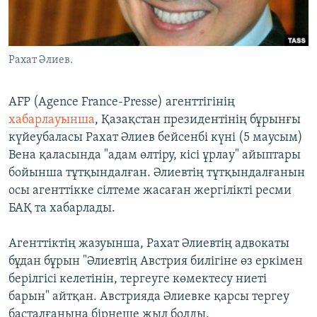
ЖАЗЫЛЫҢЫЗ
Рахат Әлиев.
Басқа тілдерде
AFP (Agence France-Presse) агенттігінің
хабарлауынша
, Қазақстан президентінің бұрынғы
күйеубаласы Рахат Әлиев бейсенбі күні (5 маусым)
Вена қаласында "адам өлтіру, кісі ұрлау" айыптары
бойынша тұтқындалған. Әлиевтің тұтқындалғанын
осы агенттікке сілтеме жасаған жергілікті ресми
БАҚ та хабарлады.
Агенттіктің жазуынша, Рахат Әлиевтің адвокаты
бұдан бұрын "Әлиевтің Австрия билігіне өз еркімен
берілгісі келетінін, тергеуге көмектесу ниеті
барын" айтқан. Австрияда Әлиевке қарсы тергеу
басталғанына бірнеше жыл болды.