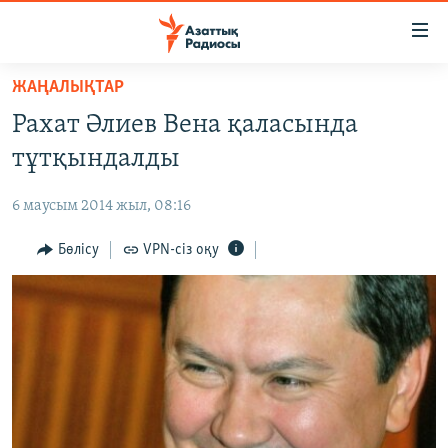
Accessibility
links
Skip
ЖАҢАЛЫҚТАР
to
ЖАҢАЛЫҚТАР
Рахат Әлиев Вена қаласында
main
САЯСАТ
content
тұтқындалды
AZATTYQTV
Skip
to
6 маусым 2014 жыл, 08:16
ҚАҢТАР ОҚИҒАСЫ
main
АДАМ ҚҰҚЫҚТАРЫ
Бөлісу
VPN-сіз оқу
Navigation
Skip
ӘЛЕУМЕТ
to
ӘЛЕМ
Search
АРНАЙЫ ЖОБАЛАР
Русский