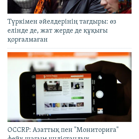
Түркімен әйелдерінің тағдыры: өз
елінде де, жат жерде де құқығы
қорғалмаған
OCCRP: Азаттық пен "Мониториға"