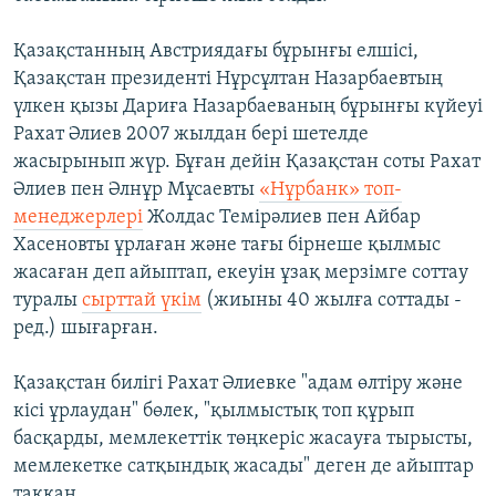
Қазақстанның Австриядағы бұрынғы елшісі,
Қазақстан президенті Нұрсұлтан Назарбаевтың
үлкен қызы Дариға Назарбаеваның бұрынғы күйеуі
Рахат Әлиев 2007 жылдан бері шетелде
жасырынып жүр. Бұған дейін Қазақстан соты Рахат
Әлиев пен Әлнұр Мұсаевты
«Нұрбанк» топ-
менеджерлері
Жолдас Темірәлиев пен Айбар
Хасеновты ұрлаған және тағы бірнеше қылмыс
жасаған деп айыптап, екеуін ұзақ мерзімге соттау
туралы
сырттай үкім
(жиыны 40 жылға соттады -
ред.) шығарған.
Қазақстан билігі Рахат Әлиевке "адам өлтіру және
кісі ұрлаудан" бөлек, "қылмыстық топ құрып
басқарды, мемлекеттік төңкеріс жасауға тырысты,
мемлекетке сатқындық жасады" деген де айыптар
таққан.