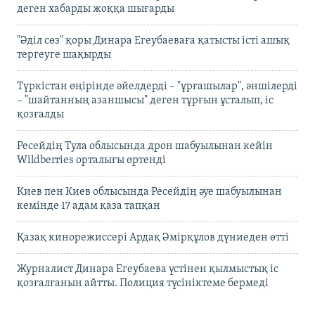
деген хабарды жоққа шығарды
"Әділ сөз" қоры Динара Егеубаеваға қатысты істі ашық
тергеуге шақырды
Түркістан өңірінде әйелдерді – "ұрғашылар", әншілерді
– "шайтанның азаншысы" деген тұрғын ұсталып, іс
қозғалды
Ресейдің Тула облысында дрон шабуылынан кейін
Wildberries орталығы өртенді
Киев пен Киев облысында Ресейдің әуе шабуылынан
кемінде 17 адам қаза тапқан
Қазақ кинорежиссері Ардақ Әмірқұлов дүниеден өтті
Журналист Динара Егеубаева үстінен қылмыстық іс
қозғалғанын айтты. Полиция түсініктеме бермеді