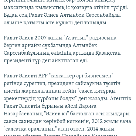
серігінің өліміне қатысы бар-жоғын анықтау
мақсатында қылмыстық іс қозғауға өтініш түсірді.
Бұдан соң Рахат Әлиев Алтынбек Сәрсенбайұлы
өліміне қатысты істе күдікті деп танылды.
Рахат Әлиев 2007 жылы "Азаттық" радиосына
берген арнайы сұхбатында Алтынбек
Сарсенбайұлының өлімінің артында Қазақстан
президенті тұр деп айыптаған еді.
Рахат Әлиевті AFP "саясаткер әрі бизнесмен"
ретінде суреттеп, президент сайлауына түсетін
ниетін жариялағаннан кейін "саяси қитұрқы
әрекеттердің құрбаны болды" деп жазады. Агенттік
Рахат Әлиевтің бұрынғы әйелі Дариға
Назарбаеваның "Әлиев ісі" басталған осы жылдары
саяси сахнадан көрінбей кеткенін, 2012 жылы ғана
"саясатқа оралғанын" атап өткен. 2014 жылы