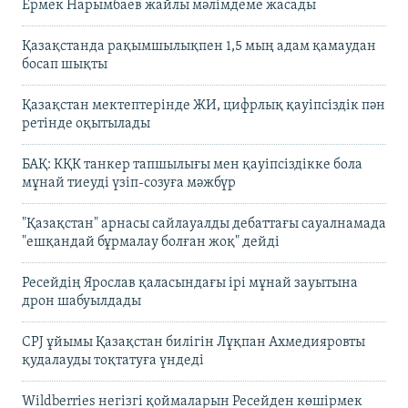
Ермек Нарымбаев жайлы мәлімдеме жасады
Қазақстанда рақымшылықпен 1,5 мың адам қамаудан
босап шықты
Қазақстан мектептерінде ЖИ, цифрлық қауіпсіздік пән
ретінде оқытылады
БАҚ: КҚК танкер тапшылығы мен қауіпсіздікке бола
мұнай тиеуді үзіп-созуға мәжбүр
"Қазақстан" арнасы сайлауалды дебаттағы сауалнамада
"ешқандай бұрмалау болған жоқ" дейді
Ресейдің Ярослав қаласындағы ірі мұнай зауытына
дрон шабуылдады
CPJ ұйымы Қазақстан билігін Лұқпан Ахмедияровты
қудалауды тоқтатуға үндеді
Wildberries негізгі қоймаларын Ресейден көшірмек