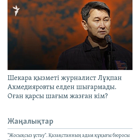
Шекара қызметі журналист Лұқпан
Ахмедияровты елден шығармады.
Оған қарсы шағым жазған кім?
Жаңалықтар
"Жосықсыз ұстау". Қазақстанның адам құқығы бюросы