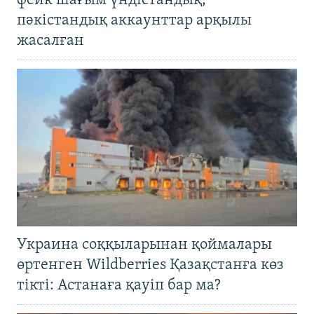
фейк шағым үндістандық,
пәкістандық аккаунттар арқылы
жасалған
Украина соққыларынан қоймалары
өртенген Wildberries Қазақстанға көз
тікті: Астанаға қауіп бар ма?