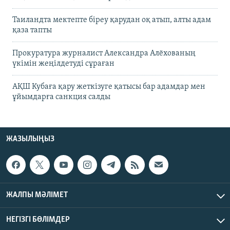
Таиландта мектепте біреу қарудан оқ атып, алты адам
қаза тапты
Прокуратура журналист Александра Алёхованың
үкімін жеңілдетуді сұраған
АҚШ Кубаға қару жеткізуге қатысы бар адамдар мен
ұйымдарға санкция салды
ЖАЗЫЛЫҢЫЗ
ЖАЛПЫ МӘЛІМЕТ
НЕГІЗГІ БӨЛІМДЕР