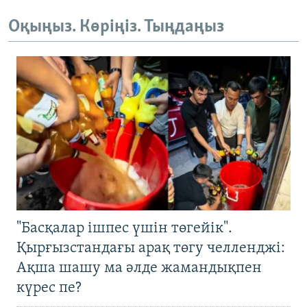
Оқыңыз. Көріңіз. Тыңдаңыз
"Басқалар ішпес үшін төгейік".
Қырғызстандағы арақ төгу челленджі:
Ақша шашу ма әлде жамандықпен
күрес пе?