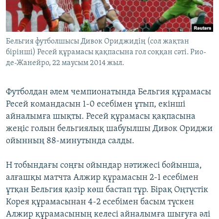
ЖАЗЫЛЫҢЫЗ
Бельгия футболшысы Дивок Ориджидің (сол жақтан
бірінші) Ресей құрамасы қақпасына гол соққан сәті. Рио-
Басқа тілдерде
де-Жанейро, 22 маусым 2014 жыл.
Футболдан әлем чемпионатында Бельгия құрамасы
Ресей командасын 1-0 есебімен ұтып, екінші
айналымға шықты. Ресей құрамасы қақпасына
жеңіс голын бельгиялық шабуылшы Дивок Ориджи
ойынның 88-минутында салды.
Н тобындағы соңғы ойындар нәтижесі бойынша,
алғашқы матчта Алжир құрамасын 2-1 есебімен
ұтқан Бельгия қазір көш бастап тұр. Бірақ Оңтүстік
Корея құрамасынан 4-2 есебімен басым түскен
Алжир құрамасының келесі айналымға шығуға әлі