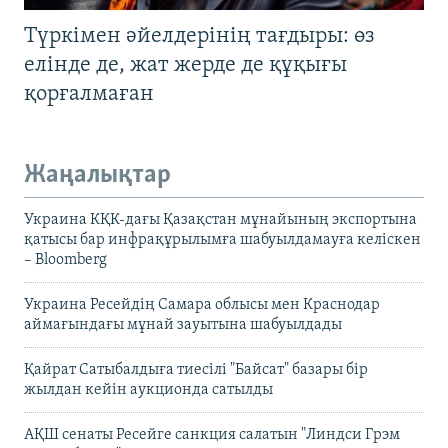
Түркімен әйелдерінің тағдыры: өз
елінде де, жат жерде де құқығы
қорғалмаған
Жаңалықтар
Украина КҚК-дағы Қазақстан мұнайының экспортына
қатысы бар инфрақұрылымға шабуылдамауға келіскен
– Bloomberg
Украина Ресейдің Самара облысы мен Краснодар
аймағындағы мұнай зауытына шабуылдады
Қайрат Сатыбалдыға тиесілі "Байсат" базары бір
жылдан кейін аукционда сатылды
АҚШ сенаты Ресейге санкция салатын "Линдси Грэм