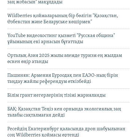
заң жобасын" мақұлдады
Wildberries қоймаларының бір бөлігін "Қазақстан,
Өзбекстан және Беларуське көшірмек"
YouTube видеохостинг қызметі "Русская община"
ұйымының екі арнасын бұғаттады
Орталық Азия 2025 жылы әлемде туризм ең жылдам
өскен өңір атанды
Пашинян: Армения Еуроодақ пен ЕАЭО-ның бірін
таңдау жайлы референдум өткізбейді
Білім грант иегерлерінің тізімі жарияланды
БАҚ: Қазақстан Теңіз кен орнында экологиялық заң
талабы сақталмаған дейді
Ресейдің Екатеринбург қаласында дрон шабуылынан
соң Wildberries қоймасы өртенді