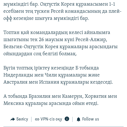
мүмкіндігі бар. Оңтүстік Корея құрамасымен 1-1
есебімен тең түскен Ресей командасының да плей-
офф кезеңіне шығуға мүмкіндігі бар.
Топтан қай командалардың келесі айналымға
шығатыны тек 26 маусым күні Ресей-Алжир,
Бельгия-Оңтүстік Корея құрамалары арасындағы
ойындардан соң белгілі болмақ.
Бүгін топтық іріктеу кезеңінде Б тобында
Нидерланды мен Чили құрамалары және
Австралия мен Испания құрамалары кездеседі.
А тобында Бразилия мен Камерун, Хорватия мен
Мексика құралары арасында ойын өтеді.
Бөлісу
VPN-сіз оқу
Follow us