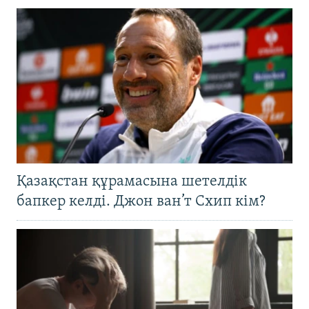
Қазақстан құрамасына шетелдік
бапкер келді. Джон ван’т Схип кім?