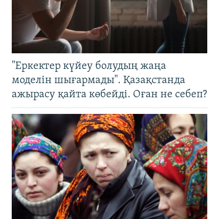
"Еркектер күйеу болудың жаңа
моделін шығармады". Қазақстанда
ажырасу қайта көбейді. Оған не себеп?