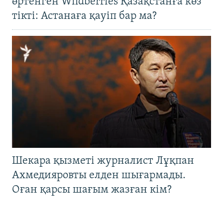
өртенген Wildberries Қазақстанға көз
тікті: Астанаға қауіп бар ма?
Шекара қызметі журналист Лұқпан
Ахмедияровты елден шығармады.
Оған қарсы шағым жазған кім?