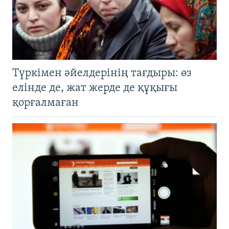
Түркімен әйелдерінің тағдыры: өз
елінде де, жат жерде де құқығы
қорғалмаған