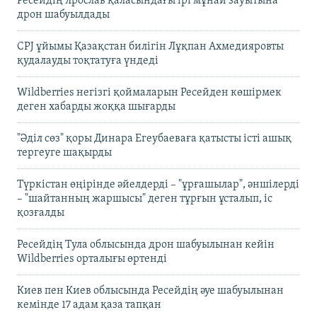
Ресейдің Ярослав қаласындағы ірі мұнай зауытына
дрон шабуылдады
CPJ ұйымы Қазақстан билігін Лұқпан Ахмедияровты
қудалауды тоқтатуға үндеді
Wildberries негізгі қоймаларын Ресейден көшірмек
деген хабарды жоққа шығарды
"Әділ сөз" қоры Динара Егеубаеваға қатысты істі ашық
тергеуге шақырды
Түркістан өңірінде әйелдерді – "ұрғашылар", әншілерді
– "шайтанның жаршысы" деген тұрғын ұсталып, іс
қозғалды
Ресейдің Тула облысында дрон шабуылынан кейін
Wildberries орталығы өртенді
Киев пен Киев облысында Ресейдің әуе шабуылынан
кемінде 17 адам қаза тапқан