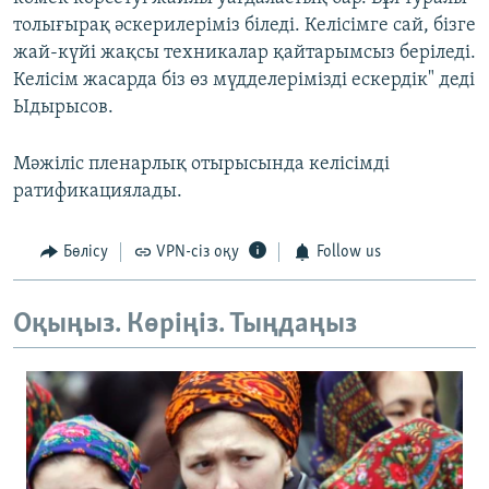
толығырақ әскерилеріміз біледі. Келісімге сай, бізге
жай-күйі жақсы техникалар қайтарымсыз беріледі.
Келісім жасарда біз өз мүдделерімізді ескердік" деді
Ыдырысов.
Мәжіліс пленарлық отырысында келісімді
ратификациялады.
Бөлісу
VPN-сіз оқу
Follow us
Оқыңыз. Көріңіз. Тыңдаңыз