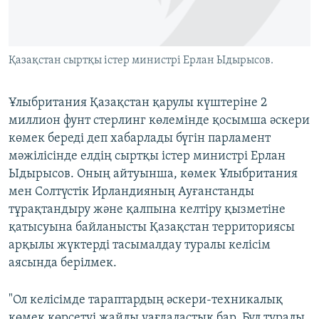
ЖАЗЫЛЫҢЫЗ
Қазақстан сыртқы істер министрі Ерлан Ыдырысов.
Басқа тілдерде
Ұлыбритания Қазақстан қарулы күштеріне 2
миллион фунт стерлинг көлемінде қосымша әскери
көмек береді деп хабарлады бүгін парламент
мәжілісінде елдің сыртқы істер министрі Ерлан
Ыдырысов. Оның айтуынша, көмек Ұлыбритания
мен Солтүстік Ирландияның Ауғанстанды
тұрақтандыру және қалпына келтіру қызметіне
қатысуына байланысты Қазақстан территориясы
арқылы жүктерді тасымалдау туралы келісім
аясында берілмек.
"Ол келісімде тараптардың әскери-техникалық
көмек көрсетуі жайлы уағдаластық бар. Бұл туралы