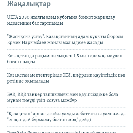
Жаңалықтар
UEFA 2030 жылғы әлем кубогына бойкот жариялау
идеясынан бас тартпайды
"Жосықсыз ұстау". Қазақстанның адам құқығы бюросы
Ермек Нарымбаев жайлы мәлімдеме жасады
Қазақстанда рақымшылықпен 1,5 мың адам қамаудан
босап шықты
Қазақстан мектептерінде ЖИ, цифрлық қауіпсіздік пән
ретінде оқытылады
БАҚ: КҚК танкер тапшылығы мен қауіпсіздікке бола
мұнай тиеуді үзіп-созуға мәжбүр
"Қазақстан" арнасы сайлауалды дебаттағы сауалнамада
"ешқандай бұрмалау болған жоқ" дейді