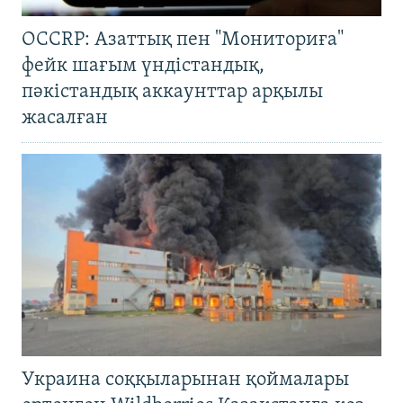
OCCRP: Азаттық пен "Мониториға"
фейк шағым үндістандық,
пәкістандық аккаунттар арқылы
жасалған
Украина соққыларынан қоймалары