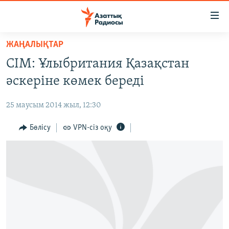
Accessibility
links
Skip
ЖАҢАЛЫҚТАР
to
ЖАҢАЛЫҚТАР
СІМ: Ұлыбритания Қазақстан
main
САЯСАТ
content
әскеріне көмек береді
AZATTYQTV
Skip
to
25 маусым 2014 жыл, 12:30
ҚАҢТАР ОҚИҒАСЫ
main
АДАМ ҚҰҚЫҚТАРЫ
Бөлісу
VPN-сіз оқу
Navigation
Skip
ӘЛЕУМЕТ
to
ӘЛЕМ
Search
АРНАЙЫ ЖОБАЛАР
Русский