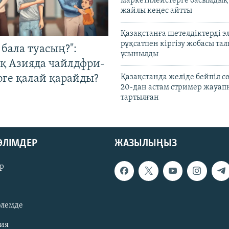
маркетплейстерге басымдық
жайлы кеңес айтты
Қазақстанға шетелдіктерді 
рұқсатпен кіргізу жобасы та
бала туасың?":
ұсынылды
қ Азияда чайлдфри-
рге қалай қарайды?
Қазақстанда желіде бейпіл с
20-дан астам стример жауап
тартылған
БӨЛІМДЕР
ЖАЗЫЛЫҢЫЗ
р
әлемде
зия