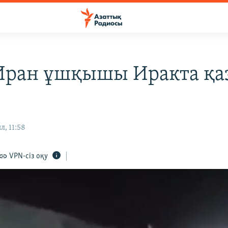
Иран ұшқышы Иракта қа
л, 11:58
VPN-сіз оқу