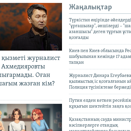
Жаңалықтар
Түркістан өңірінде әйелдерді
"ұрғашылар", әншілерді – "
азаншысы" деген тұрғын ұста
қозғалды
Киев пен Киев облысында Рес
шабуылынан кемінде 17 адам
 қызметі журналист
тапқан
 Ахмедияровты
шығармады. Оған
Журналист Динара Егеубаева
қылмыстық іс қозғалғанын а
шағым жазған кім?
Полиция түсініктеме бермеді
Путин елден кеткен ресейлі
құқығын шектейтін заңға қо
Қазақстанның сауда министр
кәсіпкерлерге отандық