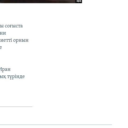
ы соғыста
ани
иетті орнын
е
 Иран
дық түрінде