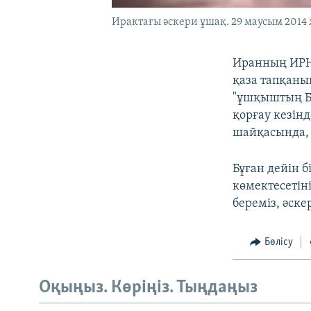
Ирактағы әскери ұшақ. 29 маусым 2014 
Иранның ИРН
қаза тапқаны
"ұшқыштың Ба
қорғау кезін
шайқасында, 
Бұған дейін 
көмектесетіні
береміз, әске
Бөлісу
Оқыңыз. Көріңіз. Тыңдаңыз