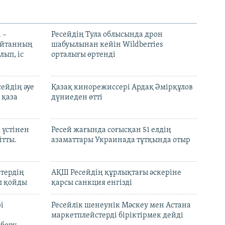
 –
Ресейдің Тула облысында дрон
шайтанның
шабуылынан кейін Wildberries
лып, іс
орталығы өртенді
ейдің әуе
Қазақ кинорежиссері Ардақ Әмірқұлов
 қаза
дүниеден өтті
 үстінен
Ресей жағында соғысқан 51 елдің
йтты.
азаматтары Украинада тұтқында отыр
ктердің
АҚШ Ресейдің құрлықтағы әскеріне
л қойды
қарсы санкция енгізді
і
Ресейлік шенеунік Мәскеу мен Астана
маркетплейстерді біріктірмек дейді