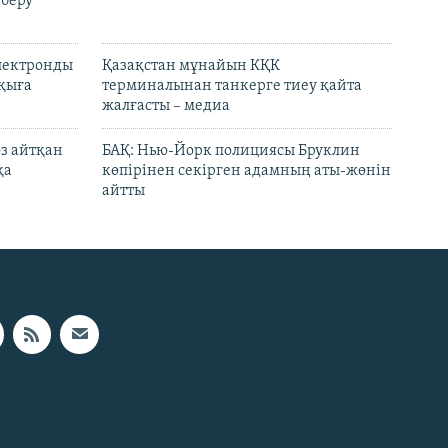
 беру
электронды
Қазақстан мұнайын КҚК
лқыға
терминалынан танкерге тиеу қайта
жалғасты – медиа
өз айтқан
БАҚ: Нью-Йорк полициясы Бруклин
қа
көпірінен секірген адамның аты-жөнін
айтты