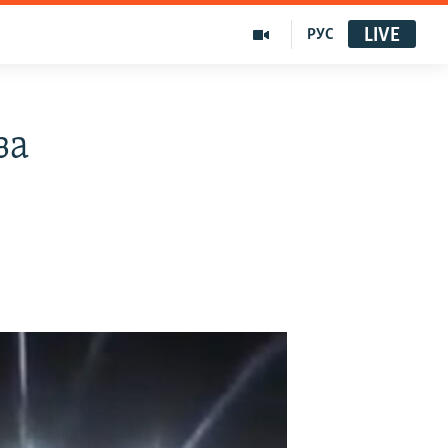
LIVE
РУС
за