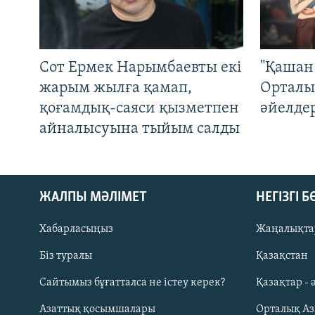
Сот Ермек Нарымбаевты екі
"Қашан 
жарым жылға қамап,
Орталы
қоғамдық-саяси қызметпен
әйелде
айналысуына тыйым салды
ЖАЛПЫ МӘЛІМЕТ
НЕГІЗГІ 
Хабарласыңыз
Жаңалықта
Біз туралы
Қазақстан
Русский
Сайтымыз бұғатталса не істеу керек?
Қазақтар - 
Азаттық қосымшалары
Орталық А
ЖАЗЫЛЫҢЫЗ