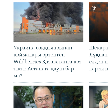
Украина соққыларынан
Шекара
қоймалары өртенген
Лұқпан
Wildberries Қазақстанға көз
елден 
тікті: Астанаға қауіп бар
қарсы 
ма?