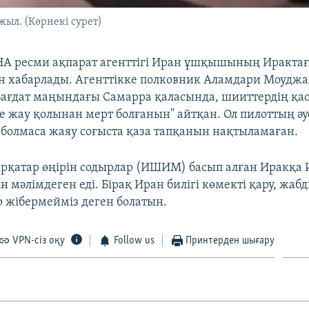
жыл. (Көрнекі сурет)
А ресми ақпарат агенттігі Иран ұшқышының Ирактағ
н хабарлады. Агенттікке полковник Аламдари Моудж
ғдат маңындағы Самарра қаласында, шииттердің қас
де жау қолынан мерт болғанын" айтқан. Ол пилоттың әу
болмаса жаяу соғыста қаза тапқанын нақтыламаған.
бірқатар өңірін содырлар (ИШИМ) басып алған Иракқа
н мәлімдеген еді. Бірақ Иран билігі көмекті қару, жаб
р жібермейміз деген болатын.
VPN-сіз оқу
Follow us
Принтерден шығару