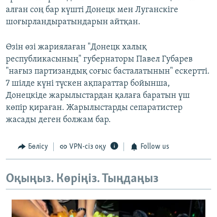
алған соң бар күшті Донецк мен Луганскіге
шоғырландыратындарын айтқан.
Өзін өзі жариялаған "Донецк халық
республикасының" губернаторы Павел Губарев
"нағыз партизандық соғыс басталатынын" ескертті.
7 шілде күні түскен ақпараттар бойынша,
Донецкіде жарылыстардан қалаға баратын үш
көпір қираған. Жарылыстарды сепаратистер
жасады деген болжам бар.
Бөлісу
VPN-сіз оқу
Follow us
Оқыңыз. Көріңіз. Тыңдаңыз