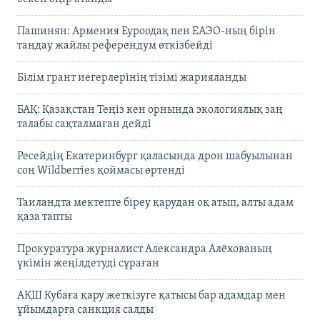
Пашинян: Армения Еуроодақ пен ЕАЭО-ның бірін
таңдау жайлы референдум өткізбейді
Білім грант иегерлерінің тізімі жарияланды
БАҚ: Қазақстан Теңіз кен орнында экологиялық заң
талабы сақталмаған дейді
Ресейдің Екатеринбург қаласында дрон шабуылынан
соң Wildberries қоймасы өртенді
Таиландта мектепте біреу қарудан оқ атып, алты адам
қаза тапты
Прокуратура журналист Александра Алёхованың
үкімін жеңілдетуді сұраған
АҚШ Кубаға қару жеткізуге қатысы бар адамдар мен
ұйымдарға санкция салды