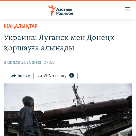
Accessibility
links
Skip
ЖАҢАЛЫҚТАР
to
ЖАҢАЛЫҚТАР
Украина: Луганск мен Донецк
main
САЯСАТ
content
қоршауға алынады
AZATTYQTV
Skip
to
8 шілде 2014 жыл, 07:58
ҚАҢТАР ОҚИҒАСЫ
main
АДАМ ҚҰҚЫҚТАРЫ
Бөлісу
VPN-сіз оқу
Navigation
Skip
ӘЛЕУМЕТ
to
ӘЛЕМ
Search
АРНАЙЫ ЖОБАЛАР
Русский