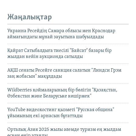
Жаңалықтар
Украина Ресейдің Самара облысы мен Краснодар
аймағындағы мұнай зауытына шабуылдады
Қайрат Сатыбалдыға тиесілі "Байсат" базары бір
жылдан кейін аукционда сатылды
АҚШ сенаты Ресейге санкция салатын "Линдси Грэм
заң жобасын" мақұлдады
Wildberries қоймаларының бір бөлігін "Қазақстан,
Өзбекстан және Беларуське көшірмек"
YouTube видеохостинг қызметі "Русская община"
ұйымының екі арнасын бұғаттады
Орталық Азия 2025 жылы әлемде туризм ең жылдам
өскен өңір атанды