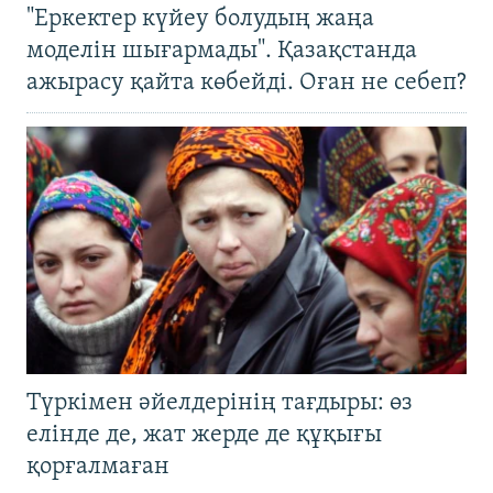
"Еркектер күйеу болудың жаңа
моделін шығармады". Қазақстанда
ажырасу қайта көбейді. Оған не себеп?
Түркімен әйелдерінің тағдыры: өз
елінде де, жат жерде де құқығы
қорғалмаған