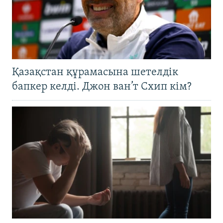
Қазақстан құрамасына шетелдік
бапкер келді. Джон ван’т Схип кім?