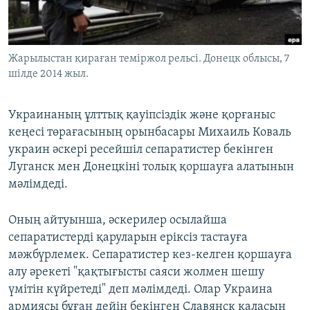
ЖАЗЫЛЫҢЫЗ
Жарылыстан қираған теміржол рельсі. Донецк облысы, 7
шілде 2014 жыл.
Басқа тілдерде
Украинаның ұлттық қауіпсіздік және қорғаныс
кеңесі төрағасының орынбасары Михаиль Коваль
украин әскері ресейшіл сепаратистер бекінген
Луганск мен Донецкіні толық қоршауға алатынын
мәлімдеді.
Оның айтуынша, әскерилер осылайша
сепаратистерді қаруларын еріксіз тастауға
мәжбүрлемек. Сепаратистер кез-келген қоршауға
алу әрекеті "қақтығысты саяси жолмен шешу
үмітін күйретеді" деп мәлімдеді. Олар Украина
армиясы бұған дейін бекінген Славянск қаласын