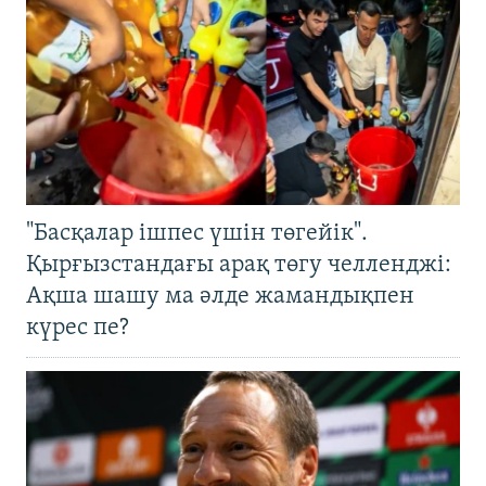
"Басқалар ішпес үшін төгейік".
Қырғызстандағы арақ төгу челленджі:
Ақша шашу ма әлде жамандықпен
күрес пе?