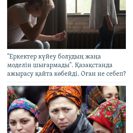
"Еркектер күйеу болудың жаңа
моделін шығармады". Қазақстанда
ажырасу қайта көбейді. Оған не себеп?