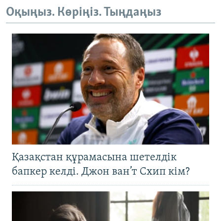
Оқыңыз. Көріңіз. Тыңдаңыз
Қазақстан құрамасына шетелдік
бапкер келді. Джон ван’т Схип кім?