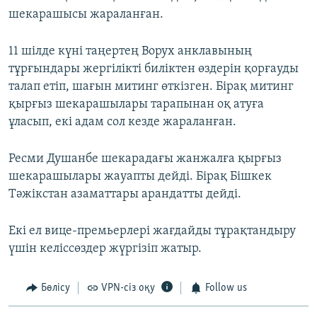
шекарашысы жараланған.
11 шілде күні таңертең Ворух анклавының
тұрғындары жергілікті биліктен өздерін қорғауды
талап етіп, шағын митинг өткізген. Бірақ митинг
қырғыз шекарашылары тарапынан оқ атуға
ұласып, екі адам сол кезде жараланған.
Ресми Душанбе шекарадағы жанжалға қырғыз
шекарашылары жауапты дейді. Бірақ Бішкек
Тәжікстан азаматтары арандатты дейді.
Екі ел вице-премьерлері жағдайды тұрақтандыру
үшін келіссөздер жүргізіп жатыр.
Бөлісу
VPN-сіз оқу
Follow us