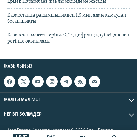
Ермек Нарымбаев жайлы мәлімдеме жасады
Қазақстанда рақымшылықпен 1,5 мың адам қамаудан
босап шықты
Қазақстан мектептерінде ЖИ, цифрлық қауіпсіздік пән
ретінде оқытылады
ЖАЗЫЛЫҢЫЗ
ЖАЛПЫ МӘЛІМЕТ
НЕГІЗГІ БӨЛІМДЕР
Азат Еуропа / Азаттық радиосы © 2026, Inc. | Барлық
құқықтары қорғалған