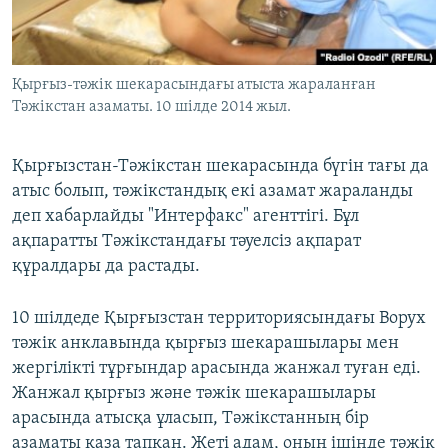
ЖАЗЫЛЫҢЫЗ
Қырғыз-тәжік шекарасындағы атыста жараланған
Тәжікстан азаматы. 10 шілде 2014 жыл.
Басқа тілдерде
Қырғызстан-Тәжікстан шекарасында бүгін тағы да
атыс болып, тәжікстандық екі азамат жараланды
деп хабарлайды "Интерфакс" агенттігі. Бұл
ақпаратты Тәжікстандағы тәуелсіз ақпарат
құралдары да растады.
10 шілдеде Қырғызстан территориясындағы Ворух
тәжік анклавында қырғыз шекарашылары мен
жергілікті тұрғындар арасында жанжал туған еді.
Жанжал қырғыз және тәжік шекарашылары
арасында атысқа ұласып, Тәжікстанның бір
азаматы қаза тапқан. Жеті адам, оның ішінде тәжік