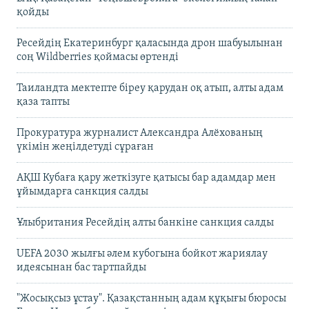
қойды
Ресейдің Екатеринбург қаласында дрон шабуылынан
соң Wildberries қоймасы өртенді
Таиландта мектепте біреу қарудан оқ атып, алты адам
қаза тапты
Прокуратура журналист Александра Алёхованың
үкімін жеңілдетуді сұраған
АҚШ Кубаға қару жеткізуге қатысы бар адамдар мен
ұйымдарға санкция салды
Ұлыбритания Ресейдің алты банкіне санкция салды
UEFA 2030 жылғы әлем кубогына бойкот жариялау
идеясынан бас тартпайды
"Жосықсыз ұстау". Қазақстанның адам құқығы бюросы