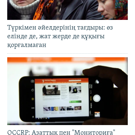
Түркімен әйелдерінің тағдыры: өз
елінде де, жат жерде де құқығы
қорғалмаған
OCCRP: Азаттық пен "Мониториға"