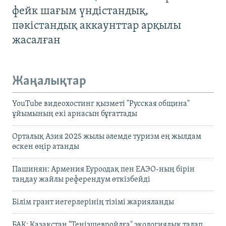
фейк шағым үндістандық,
пәкістандық аккаунттар арқылы
жасалған
Жаңалықтар
YouTube видеохостинг қызметі "Русская община"
ұйымының екі арнасын бұғаттады
Орталық Азия 2025 жылы әлемде туризм ең жылдам
өскен өңір атанды
Пашинян: Армения Еуроодақ пен ЕАЭО-ның бірін
таңдау жайлы референдум өткізбейді
Білім грант иегерлерінің тізімі жарияланды
БАҚ: Қазақстан "Теңізшевройлға" экологиялық талап