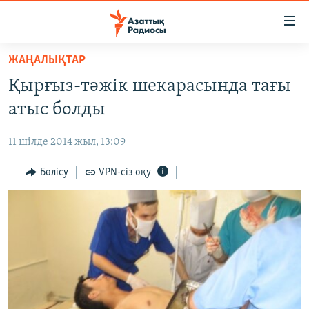
Accessibility
links
Skip
ЖАҢАЛЫҚТАР
to
ЖАҢАЛЫҚТАР
Қырғыз-тәжік шекарасында тағы
main
САЯСАТ
content
атыс болды
AZATTYQTV
Skip
to
11 шілде 2014 жыл, 13:09
ҚАҢТАР ОҚИҒАСЫ
main
АДАМ ҚҰҚЫҚТАРЫ
Бөлісу
VPN-сіз оқу
Navigation
Skip
ӘЛЕУМЕТ
to
ӘЛЕМ
Search
АРНАЙЫ ЖОБАЛАР
Русский