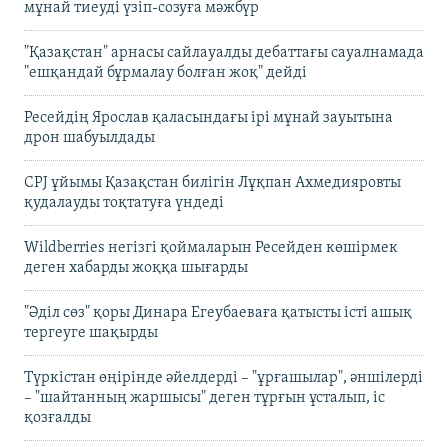
мұнай тиеуді үзіп-созуға мәжбүр
"Қазақстан" арнасы сайлауалды дебаттағы сауалнамада
"ешқандай бұрмалау болған жоқ" дейді
Ресейдің Ярослав қаласындағы ірі мұнай зауытына
дрон шабуылдады
CPJ ұйымы Қазақстан билігін Лұқпан Ахмедияровты
қудалауды тоқтатуға үндеді
Wildberries негізгі қоймаларын Ресейден көшірмек
деген хабарды жоққа шығарды
"Әділ сөз" қоры Динара Егеубаеваға қатысты істі ашық
тергеуге шақырды
Түркістан өңірінде әйелдерді – "ұрғашылар", әншілерді
– "шайтанның жаршысы" деген тұрғын ұсталып, іс
қозғалды