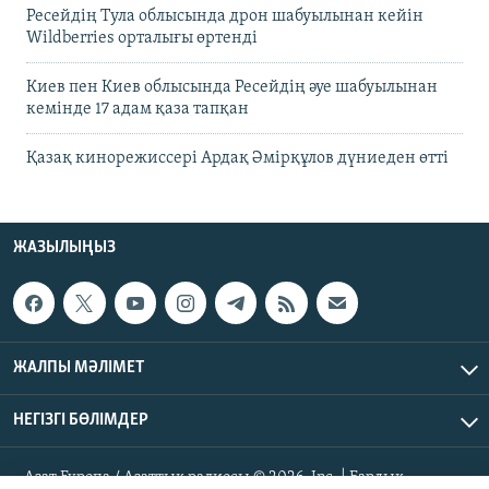
Ресейдің Тула облысында дрон шабуылынан кейін
Wildberries орталығы өртенді
Киев пен Киев облысында Ресейдің әуе шабуылынан
кемінде 17 адам қаза тапқан
Қазақ кинорежиссері Ардақ Әмірқұлов дүниеден өтті
ЖАЗЫЛЫҢЫЗ
ЖАЛПЫ МӘЛІМЕТ
НЕГІЗГІ БӨЛІМДЕР
Азат Еуропа / Азаттық радиосы © 2026, Inc. | Барлық