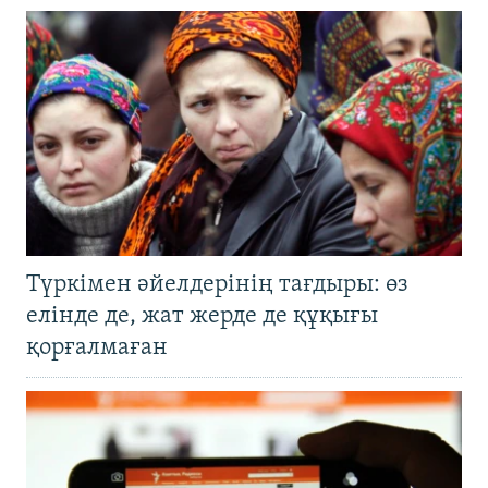
Түркімен әйелдерінің тағдыры: өз
елінде де, жат жерде де құқығы
қорғалмаған