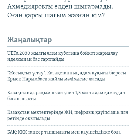
Ахмедияровты елден шығармады.
Оған қарсы шағым жазған кім?
Жаңалықтар
UEFA 2030 жылғы әлем кубогына бойкот жариялау
идеясынан бас тартпайды
"Жосықсыз ұстау". Қазақстанның адам құқығы бюросы
Ермек Нарымбаев жайлы мәлімдеме жасады
Қазақстанда рақымшылықпен 1,5 мың адам қамаудан
босап шықты
Қазақстан мектептерінде ЖИ, цифрлық қауіпсіздік пән
ретінде оқытылады
БАҚ: КҚК танкер тапшылығы мен қауіпсіздікке бола