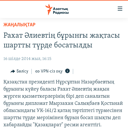
Accessibility
links
Skip
ЖАҢАЛЫҚТАР
to
ЖАҢАЛЫҚТАР
Рахат Әлиевтің бұрынғы жақтасы
main
САЯСАТ
content
шартты түрде босатылды
AZATTYQTV
Skip
to
16 шілде 2014 жыл, 16:15
ҚАҢТАР ОҚИҒАСЫ
main
АДАМ ҚҰҚЫҚТАРЫ
Бөлісу
VPN-сіз оқу
Navigation
Skip
ӘЛЕУМЕТ
Қазақстан президенті Нұрсұлтан Назарбаевтың
to
бұрынғы күйеу баласы Рахат Әлиевтің жақын
ӘЛЕМ
Search
жүрген қызметкерлерінің бірі деп саналатын
АРНАЙЫ ЖОБАЛАР
бұрынғы дипломат Мырзахан Салықбаев Қостанай
облысындағы УК-161/2 қатаң тәртіптегі түрмесінен
Русский
шартты түрде мерзімінен бұрын босап шықты деп
хабарлайды "Қазақпарат" ресми агенттігі.