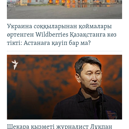
Украина соққыларынан қоймалары
өртенген Wildberries Қазақстанға көз
тікті: Астанаға қауіп бар ма?
Шекара қызметі журналист Лұқпан