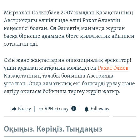
ЖАЗЫЛЫҢЫЗ
Мырзахан Салықбаев 2007 жылдан Қазақстанның
Австриядағы елшілігінде елші Рахат Әлиевтің
кеңесшісі болған. Ол Әлиевтің маңында жүрген
Басқа тілдерде
басқа бірнеше адаммен бірге қылмыстық айыппен
сотталған еді.
Өзін және жақтастарын оппозициялық әрекеттері
үшін қудалап жатқанын мәлімдеген
Рахат Әлиев
Қазақстанның талабы бойынша Австрияда
ұсталған. Онда алматылық екі банкирді ұрлау және
өлтіру оқиғасы бойынша тергеу жүріп жатыр.
Бөлісу
VPN-сіз оқу
Follow us
Оқыңыз. Көріңіз. Тыңдаңыз