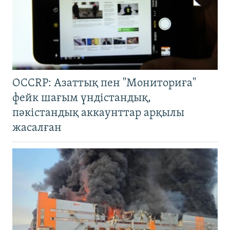
OCCRP: Азаттық пен "Мониториға"
фейк шағым үндістандық,
пәкістандық аккаунттар арқылы
жасалған