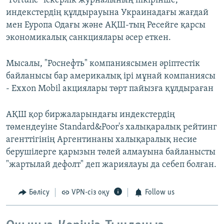
"Fortune" іскерлік журналының пікірінше,
индекстердің құлдырауына Украинадағы жағдай
мен Еуропа Одағы және АҚШ-тың Ресейге қарсы
экономикалық санкциялары әсер еткен.
Мысалы, "Роснефть" компаниясымен әріптестік
байланысы бар америкалық ірі мұнай компаниясы
- Exxon Mobil акциялары төрт пайызға құлдыраған
АҚШ қор биржаларындағы индекстердің
төмендеуіне Standard&Poor's халықаралық рейтинг
агенттігінің Аргентинаны халықаралық несие
берушілерге қарызын төлей алмауына байланысты
"жартылай дефолт" деп жариялауы да себеп болған.
Бөлісу
VPN-сіз оқу
Follow us