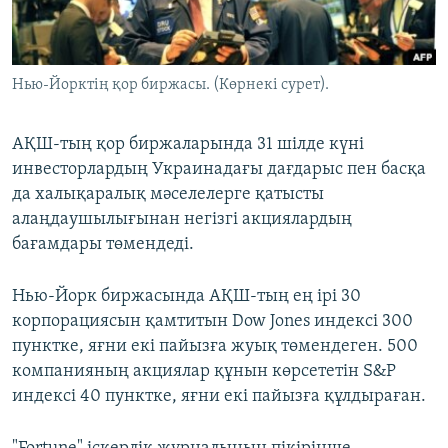
ЖАЗЫЛЫҢЫЗ
Нью-Йорктің қор биржасы. (Көрнекі сурет).
Басқа тілдерде
АҚШ-тың қор биржаларында 31 шілде күні
инвесторлардың Украинадағы дағдарыс пен басқа
да халықаралық мәселелерге қатысты
алаңдаушылығынан негізгі акциялардың
бағамдары төмендеді.
Нью-Йорк биржасында АҚШ-тың ең ірі 30
корпорациясын қамтитын Dow Jones индексі 300
пунктке, яғни екі пайызға жуық төмендеген. 500
компанияның акциялар құнын көрсететін S&P
индексі 40 пунктке, яғни екі пайызға құлдыраған.