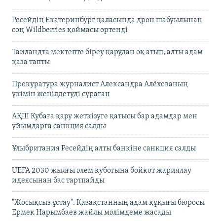
Ресейдің Екатеринбург қаласында дрон шабуылынан
соң Wildberries қоймасы өртенді
Таиландта мектепте біреу қарудан оқ атып, алты адам
қаза тапты
Прокуратура журналист Александра Алёхованың
үкімін жеңілдетуді сұраған
АҚШ Кубаға қару жеткізуге қатысы бар адамдар мен
ұйымдарға санкция салды
Ұлыбритания Ресейдің алты банкіне санкция салды
UEFA 2030 жылғы әлем кубогына бойкот жариялау
идеясынан бас тартпайды
"Жосықсыз ұстау". Қазақстанның адам құқығы бюросы
Ермек Нарымбаев жайлы мәлімдеме жасады