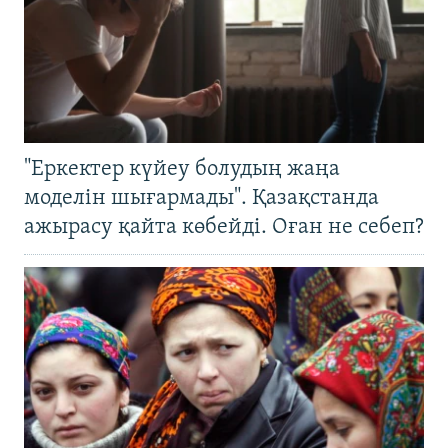
"Еркектер күйеу болудың жаңа
моделін шығармады". Қазақстанда
ажырасу қайта көбейді. Оған не себеп?