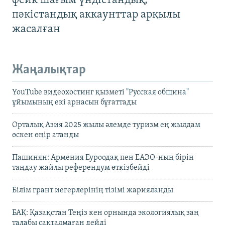
фейк шағым үндістандық,
пәкістандық аккаунттар арқылы
жасалған
Жаңалықтар
YouTube видеохостинг қызметі "Русская община"
ұйымының екі арнасын бұғаттады
Орталық Азия 2025 жылы әлемде туризм ең жылдам
өскен өңір атанды
Пашинян: Армения Еуроодақ пен ЕАЭО-ның бірін
таңдау жайлы референдум өткізбейді
Білім грант иегерлерінің тізімі жарияланды
БАҚ: Қазақстан Теңіз кен орнында экологиялық заң
талабы сақталмаған дейді