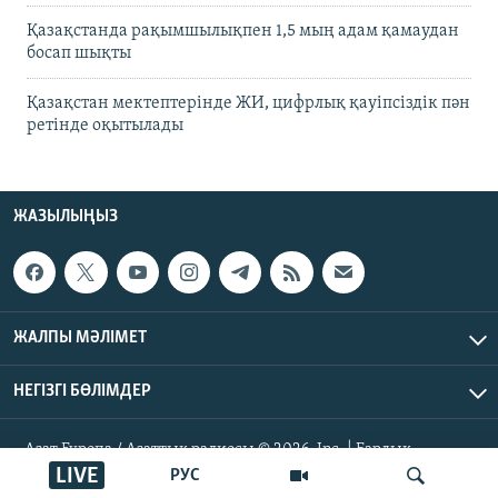
Қазақстанда рақымшылықпен 1,5 мың адам қамаудан
босап шықты
Қазақстан мектептерінде ЖИ, цифрлық қауіпсіздік пән
ретінде оқытылады
ЖАЗЫЛЫҢЫЗ
ЖАЛПЫ МӘЛІМЕТ
НЕГІЗГІ БӨЛІМДЕР
Азат Еуропа / Азаттық радиосы © 2026, Inc. | Барлық
құқықтары қорғалған
LIVE
РУС