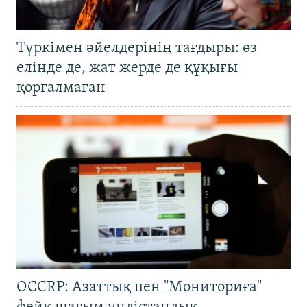
Түркімен әйелдерінің тағдыры: өз
елінде де, жат жерде де құқығы
қорғалмаған
OCCRP: Азаттық пен "Мониториға"