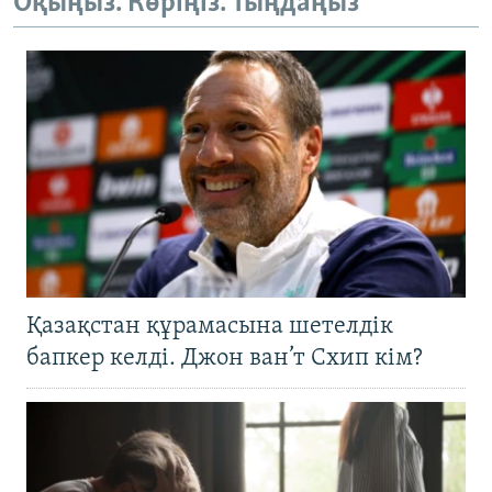
Оқыңыз. Көріңіз. Тыңдаңыз
Қазақстан құрамасына шетелдік
бапкер келді. Джон ван’т Схип кім?