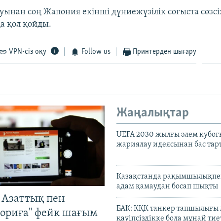
ынан соң Жапония екінші дүниежүзілік соғыста сөзсіз 
а қол қойды.
VPN-сіз оқу
Follow us
Принтерден шығару
Жаңалықтар
UEFA 2030 жылғы әлем кубог
жариялау идеясынан бас та
Қазақстанда рақымшылықпен
адам қамаудан босап шықты
 Азаттық пен
БАҚ: КҚК танкер тапшылығы
ориға" фейк шағым
қауіпсіздікке бола мұнай тиеу