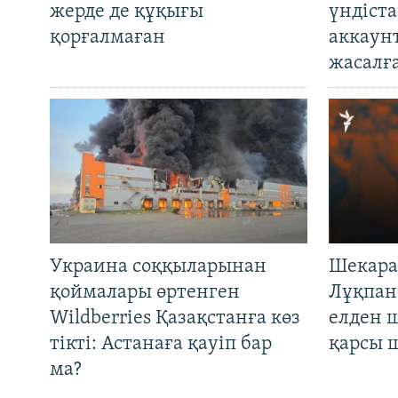
жерде де құқығы
үндіст
қорғалмаған
аккаун
жасалғ
Украина соққыларынан
Шекара
қоймалары өртенген
Лұқпан
Wildberries Қазақстанға көз
елден 
тікті: Астанаға қауіп бар
қарсы 
ма?