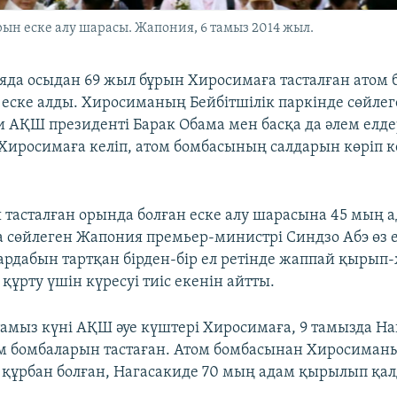
н еске алу шарасы. Жапония, 6 тамыз 2014 жыл.
яда осыдан 69 жыл бұрын Хиросимаға тасталған атом
еске алды. Хиросиманың Бейбітшілік паркінде сөйлег
 АҚШ президенті Барак Обама мен басқа да әлем елде
иросимаға келіп, атом бомбасының салдарын көріп к
 тасталған орында болған еске алу шарасына 45 мың 
 сөйлеген Жапония премьер-министрі Синдзо Абэ өз е
рдабын тартқан бірден-бір ел ретінде жаппай қырып-
құрту үшін күресуі тиіс екенін айтты.
тамыз күні АҚШ әуе күштері Хиросимаға, 9 тамызда На
м бомбаларын тастаған. Атом бомбасынан Хиросиман
 құрбан болған, Нагасакиде 70 мың адам қырылып қал