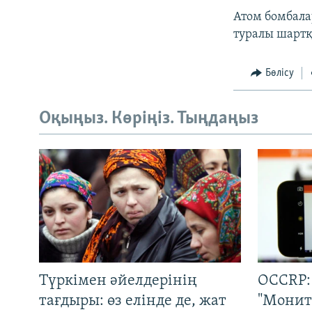
Атом бомбалау
туралы шартқ
Бөлісу
Оқыңыз. Көріңіз. Тыңдаңыз
Түркімен әйелдерінің
OCCRP:
тағдыры: өз елінде де, жат
"Монит