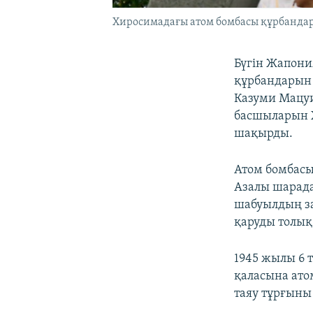
Хиросимадағы атом бомбасы құрбандары
Бүгін Жапони
құрбандарын 
Казуми Мацуи
басшыларын Х
шақырды.
Атом бомбасы
Азалы шарада
шабуылдың за
қаруды толық 
1945 жылы 6 
қаласына ато
таяу тұрғыны