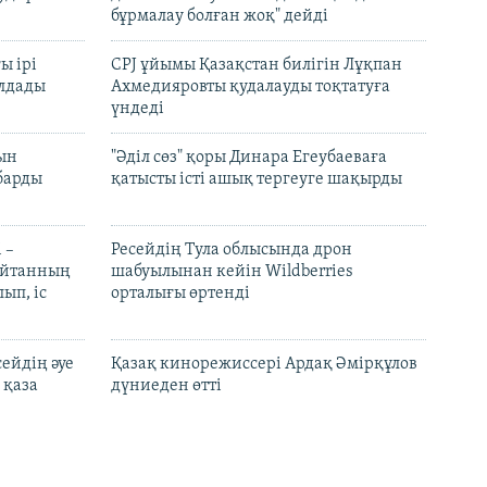
бұрмалау болған жоқ" дейді
ы ірі
CPJ ұйымы Қазақстан билігін Лұқпан
лдады
Ахмедияровты қудалауды тоқтатуға
үндеді
рын
"Әділ сөз" қоры Динара Егеубаеваға
барды
қатысты істі ашық тергеуге шақырды
 –
Ресейдің Тула облысында дрон
шайтанның
шабуылынан кейін Wildberries
ып, іс
орталығы өртенді
ейдің әуе
Қазақ кинорежиссері Ардақ Әмірқұлов
 қаза
дүниеден өтті