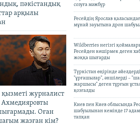
андық, пәкістандық
созуға мәжбүр
ттар арқылы
Ресейдің Ярослав қаласындағ
ан
мұнай зауытына дрон шабуы
Wildberries негізгі қоймала
Ресейден көшірмек деген ха
жоққа шығарды
Түркістан өңірінде әйелдерді
"ұрғашылар", әншілерді – "
жаршысы" деген тұрғын ұстал
қозғалды
 қызметі журналист
 Ахмедияровты
Киев пен Киев облысында Рес
шығармады. Оған
шабуылынан кемінде 17 адам
тапқан
шағым жазған кім?