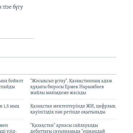
тізе бүгу
ына бойкот
"Жосықсыз ұстау". Қазақстанның адам
ртпайды
құқығы бюросы Ермек Нарымбаев
жайлы мәлімдеме жасады
 1,5 мың
Қазақстан мектептерінде ЖИ, цифрлық
қауіпсіздік пән ретінде оқытылады
 мен
"Қазақстан" арнасы сайлауалды
ді үзіп-
дебаттағы сауалнамада "ешқандай