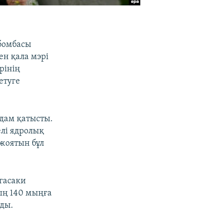
 бомбасы
ен қала мэрі
рінің
етуге
адам қатысты.
лі ядролық
жоятын бұл
гасаки
ың 140 мыңға
ды.