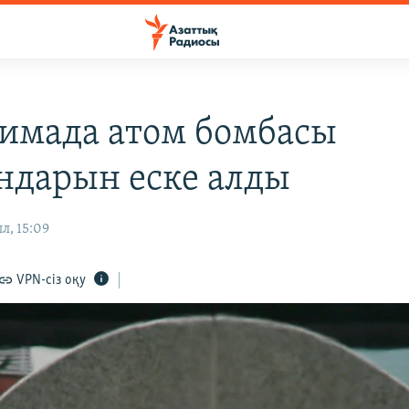
имада атом бомбасы
ндарын еске алды
л, 15:09
VPN-сіз оқу