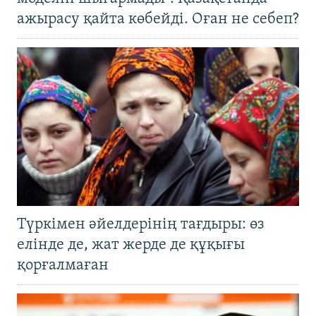
ажырасу қайта көбейді. Оған не себеп?
Түркімен әйелдерінің тағдыры: өз
елінде де, жат жерде де құқығы
қорғалмаған