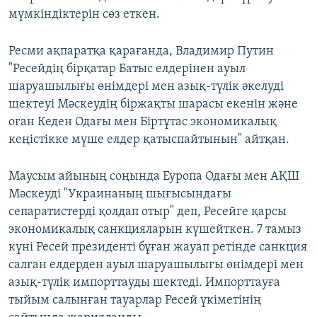
мүмкіндіктерін сөз еткен.
Ресми ақпаратқа қарағанда, Владимир Путин
"Ресейдің бірқатар Батыс елдерінен ауыл
шаруашылығы өнімдері мен азық-түлік әкелуді
шектеуі Мәскеудің біржақты шарасы екенін және
оған Кеден Одағы мен Біртұтас экономикалық
кеңістікке мүше елдер қатыспайтынын" айтқан.
Маусым айының соңында Еуропа Одағы мен АҚШ
Мәскеуді "Украинаның шығысындағы
сепаратистерді қолдап отыр" деп, Ресейге қарсы
экономикалық санкцияларын күшейткен. 7 тамыз
күні Ресей президенті бұған жауап ретінде санкция
салған елдерден ауыл шаруашылығы өнімдері мен
азық-түлік импорттауды шектеді. Импорттауға
тыйым салынған тауарлар Ресей үкіметінің