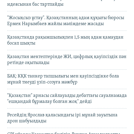
идеясынан бас тартпайды
"Жосықсыз ұстау". Қазақстанның адам құқығы бюросы
Ермек Нарымбаев жайлы мәлімдеме жасады
Қазақстанда рақымшылықпен 1,5 мың адам қамаудан
босап шықты
Қазақстан мектептерінде ЖИ, цифрлық қауіпсіздік пән
ретінде оқытылады
БАҚ: КҚК танкер тапшылығы мен қауіпсіздікке бола
мұнай тиеуді үзіп-созуға мәжбүр
"Қазақстан" арнасы сайлауалды дебаттағы сауалнамада
"ешқандай бұрмалау болған жоқ" дейді
Ресейдің Ярослав қаласындағы ірі мұнай зауытына
дрон шабуылдады