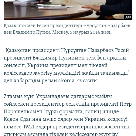
ЖАЗЫЛЫҢЫЗ
Қазақстан мен Ресей президенттері Нұрсұлтан Назарбаев
пен Владимир Путин. Мәскеу, 5 наурыз 2014 жыл.
Басқа тілдерде
"Қазақстан президенті Нұрсұлтан Назарбаев Ресей
президенті Владимир Путинмен телефон арқылы
сөйлесіп, Украина президентімен тікелей
келіссөздер жүргізу мүмкіндігі жайын талқылады"
деп хабарлады ресми akorda.kz сайты.
7 тамыз күні Украинадағы дағдарыс жайлы
сөйлескен президенттер осы елдің президенті Петр
Порошенкомен "түрлі форматта, соның ішінде
Кеден Одағына мүше елдер мен Украина кездесуі
немесе ТМД елдері президенттерінің кезектен тыс
отырысы аясында тікелей келіссөздер жүргізу"