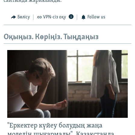
сайтында жарияланды.
Бөлісу
VPN-сіз оқу
Follow us
Оқыңыз. Көріңіз. Тыңдаңыз
"Еркектер күйеу болудың жаңа
моделін шығармады". Қазақстанда