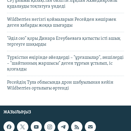
CPJ ұйымы Қазақстан билігін Лұқпан Ахмедияровты
қудалауды тоқтатуға үндеді
Wildberries негізгі қоймаларын Ресейден көшірмек
деген хабарды жоққа шығарды
"Әділ сөз" қоры Динара Егеубаеваға қатысты істі ашық
тергеуге шақырды
Түркістан өңірінде әйелдерді – "ұрғашылар", әншілерді
– "шайтанның жаршысы" деген тұрғын ұсталып, іс
қозғалды
Ресейдің Тула облысында дрон шабуылынан кейін
Wildberries орталығы өртенді
ЖАЗЫЛЫҢЫЗ