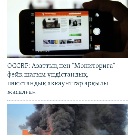
OCCRP: Азаттық пен "Мониториға"
фейк шағым үндістандық,
пәкістандық аккаунттар арқылы
жасалған