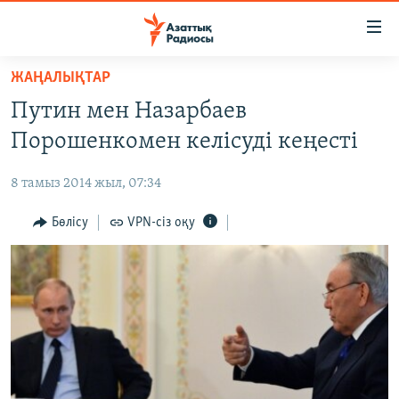
Accessibility
links
Skip
ЖАҢАЛЫҚТАР
to
ЖАҢАЛЫҚТАР
Путин мен Назарбаев
main
САЯСАТ
content
Порошенкомен келісуді кеңесті
AZATTYQTV
Skip
to
8 тамыз 2014 жыл, 07:34
ҚАҢТАР ОҚИҒАСЫ
main
АДАМ ҚҰҚЫҚТАРЫ
Бөлісу
VPN-сіз оқу
Navigation
Skip
ӘЛЕУМЕТ
to
ӘЛЕМ
Search
АРНАЙЫ ЖОБАЛАР
Русский