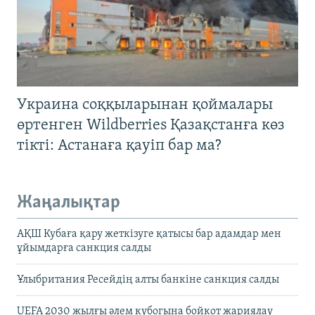
Украина соққыларынан қоймалары
өртенген Wildberries Қазақстанға көз
тікті: Астанаға қауіп бар ма?
Жаңалықтар
АҚШ Кубаға қару жеткізуге қатысы бар адамдар мен
ұйымдарға санкция салды
Ұлыбритания Ресейдің алты банкіне санкция салды
UEFA 2030 жылғы әлем кубогына бойкот жариялау