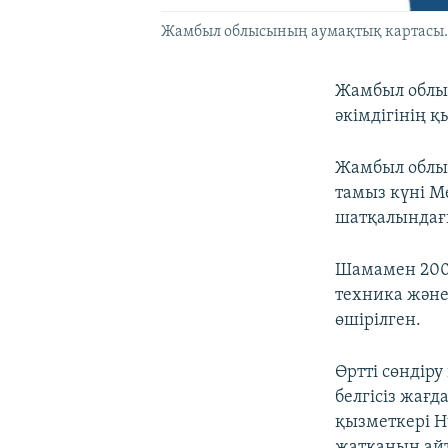
Жамбыл облысының аумақтық картасы. (
Жамбыл облыс
әкімдігінің қ
Жамбыл облыс
тамыз күні М
шатқалындағы
Шамамен 200 
техника және
өшірілген.
Өртті сөндіру
белгісіз жағд
қызметкері Н
жатқанын ай