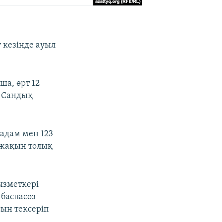
 кезінде ауыл
а, өрт 12
е Сандық
 адам мен 123
 жақын толық
қызметкері
 баспасөз
сын тексеріп