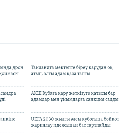
сында дрон
Таиландта мектепте біреу қарудан оқ
 қоймасы
атып, алты адам қаза тапты
ксандра
АҚШ Кубаға қару жеткізуге қатысы бар
уді
адамдар мен ұйымдарға санкция салды
банкіне
UEFA 2030 жылғы әлем кубогына бойкот
жариялау идеясынан бас тартпайды