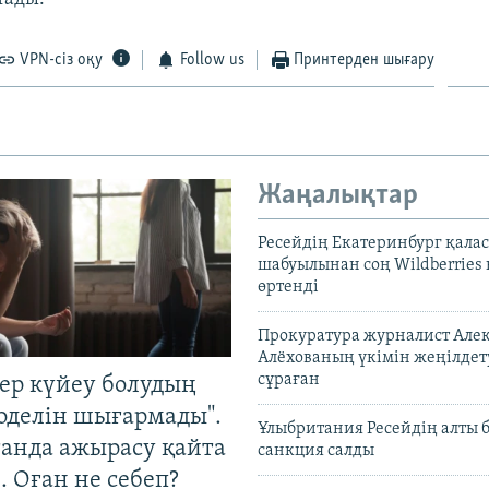
VPN-сіз оқу
Follow us
Принтерден шығару
Жаңалықтар
Ресейдің Екатеринбург қала
шабуылынан соң Wildberries
өртенді
Прокуратура журналист Але
Алёхованың үкімін жеңілдет
сұраған
тер күйеу болудың
оделін шығармады".
Ұлыбритания Ресейдің алты 
танда ажырасу қайта
санкция салды
. Оған не себеп?