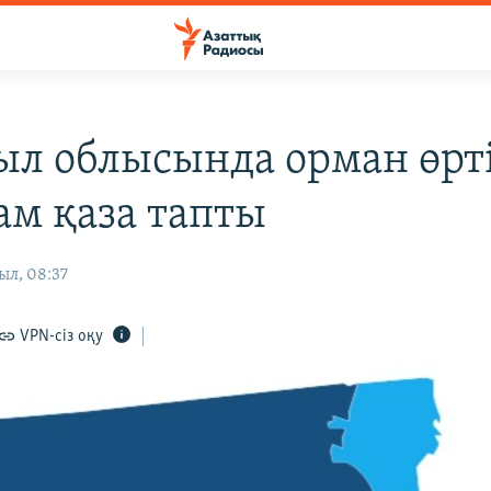
л облысында орман өрт
ам қаза тапты
ыл, 08:37
VPN-сіз оқу