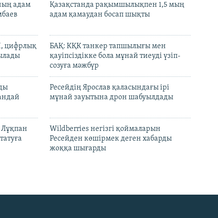
нның адам
Қазақстанда рақымшылықпен 1,5 мың
мбаев
адам қамаудан босап шықты
И, цифрлық
БАҚ: КҚК танкер тапшылығы мен
тылады
қауіпсіздікке бола мұнай тиеуді үзіп-
созуға мәжбүр
лды
Ресейдің Ярослав қаласындағы ірі
андай
мұнай зауытына дрон шабуылдады
н Лұқпан
Wildberries негізгі қоймаларын
татуға
Ресейден көшірмек деген хабарды
жоққа шығарды