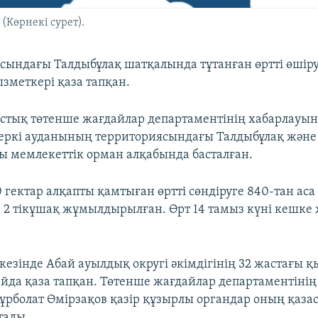
Көрнекі сурет).
ындағы Талдыбұлақ шатқалында тұтанған өртті өшіру
ызметкері қаза тапқан.
тық төтенше жағдайлар департаментінің хабарлауынш
еркі ауданының территориясындағы Талдыбұлақ жән
 мемлекеттік орман алқабында басталған.
гектар алқапты қамтыған өртті сөндіруге 840-тан аса
 2 тікұшақ жұмылдырылған. Өрт 14 тамыз күні кешке
 кезінде Абай ауылдық округі әкімдігінің 32 жастағы 
айда қаза тапқан. Төтенше жағдайлар департаментінің
ұрболат Өмірзақов қазір құзырлы органдар оның қаза
тады.