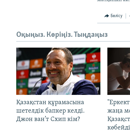
Бөлісу
Оқыңыз. Көріңіз. Тыңдаңыз
Қазақстан құрамасына
"Еркек
шетелдік бапкер келді.
жаңа м
Джон ван’т Схип кім?
Қазақс
көбейді