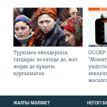
Түркімен әйелдерінің
OCCRP:
тағдыры: өз елінде де, жат
"Монит
жерде де құқығы
үндіст
қорғалмаған
аккаун
жасалғ
ЖАЛПЫ МӘЛІМЕТ
НЕГІЗГІ 