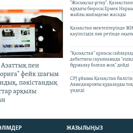
"Жосықсыз ұстау". Қазақста
құқығы бюросы Ермек Нары
жайлы мәлімдеме жасады
Қазақстан мектептерінде Ж
қауіпсіздік пән ретінде оқы
"Қазақстан" арнасы сайлауа
дебаттағы сауалнамада "ешқ
 Азаттық пен
бұрмалау болған жоқ" дейді
ориға" фейк шағым
CPJ ұйымы Қазақстан билігі
андық, пәкістандық
Ахмедияровты қудалауды тоқ
ттар арқылы
үндеді
ан
БӨЛІМДЕР
ЖАЗЫЛЫҢЫЗ