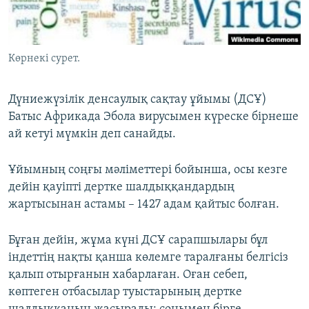
ЖАЗЫЛЫҢЫЗ
Көрнекі сурет.
Басқа тілдерде
Дүниежүзілік денсаулық сақтау ұйымы (ДСҰ)
Батыс Африкада Эбола вирусымен күреске бірнеше
ай кетуі мүмкін деп санайды.
Ұйымның соңғы мәліметтері бойынша, осы кезге
дейін қауіпті дертке шалдыққандардың
жартысынан астамы – 1427 адам қайтыс болған.
Бұған дейін, жұма күні ДСҰ сарапшылары бұл
індеттің нақты қанша көлемге таралғаны белгісіз
қалып отырғанын хабарлаған. Оған себеп,
көптеген отбасылар туыстарының дертке