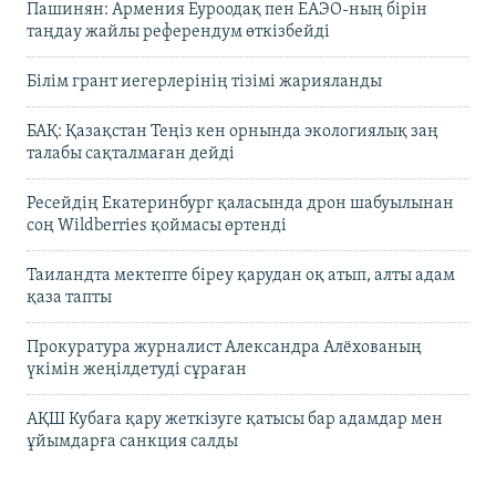
Пашинян: Армения Еуроодақ пен ЕАЭО-ның бірін
таңдау жайлы референдум өткізбейді
Білім грант иегерлерінің тізімі жарияланды
БАҚ: Қазақстан Теңіз кен орнында экологиялық заң
талабы сақталмаған дейді
Ресейдің Екатеринбург қаласында дрон шабуылынан
соң Wildberries қоймасы өртенді
Таиландта мектепте біреу қарудан оқ атып, алты адам
қаза тапты
Прокуратура журналист Александра Алёхованың
үкімін жеңілдетуді сұраған
АҚШ Кубаға қару жеткізуге қатысы бар адамдар мен
ұйымдарға санкция салды