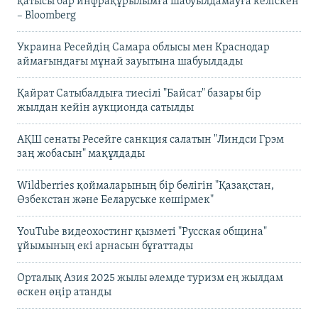
қатысы бар инфрақұрылымға шабуылдамауға келіскен
– Bloomberg
Украина Ресейдің Самара облысы мен Краснодар
аймағындағы мұнай зауытына шабуылдады
Қайрат Сатыбалдыға тиесілі "Байсат" базары бір
жылдан кейін аукционда сатылды
АҚШ сенаты Ресейге санкция салатын "Линдси Грэм
заң жобасын" мақұлдады
Wildberries қоймаларының бір бөлігін "Қазақстан,
Өзбекстан және Беларуське көшірмек"
YouTube видеохостинг қызметі "Русская община"
ұйымының екі арнасын бұғаттады
Орталық Азия 2025 жылы әлемде туризм ең жылдам
өскен өңір атанды