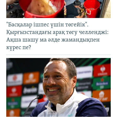
"Басқалар ішпес үшін төгейік".
Қырғызстандағы арақ төгу челленджі:
Ақша шашу ма әлде жамандықпен
күрес пе?