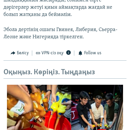
шалдыққанын жасырады; сонымен бірге
дәрігерлер жетуі қиын аймақтарда жағдай не
болып жатқаны да беймәлім.
Эбола дертінің ошағы Гвинея, Либерия, Сьерра-
Леоне және Нигерияда тіркелген.
Бөлісу
VPN-сіз оқу
Follow us
Оқыңыз. Көріңіз. Тыңдаңыз