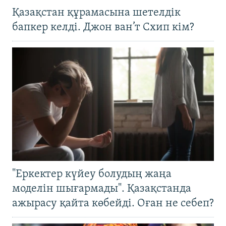
Қазақстан құрамасына шетелдік
бапкер келді. Джон ван’т Схип кім?
"Еркектер күйеу болудың жаңа
моделін шығармады". Қазақстанда
ажырасу қайта көбейді. Оған не себеп?