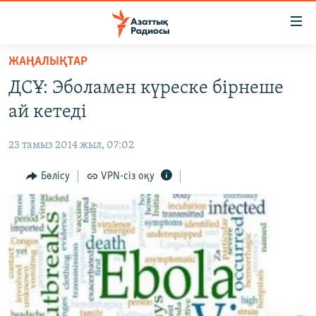
Accessibility
links
Skip
ЖАҢАЛЫҚТАР
to
ЖАҢАЛЫҚТАР
ДСҰ: Эболамен күреске бірнеше
main
САЯСАТ
content
ай кетеді
AZATTYQTV
Skip
to
23 тамыз 2014 жыл, 07:02
ҚАҢТАР ОҚИҒАСЫ
main
АДАМ ҚҰҚЫҚТАРЫ
Бөлісу
VPN-сіз оқу
Navigation
Skip
ӘЛЕУМЕТ
to
ӘЛЕМ
Search
АРНАЙЫ ЖОБАЛАР
Русский