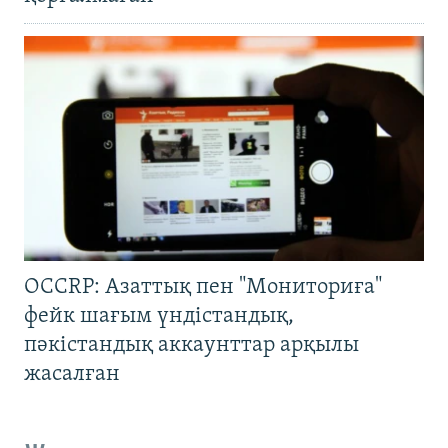
OCCRP: Азаттық пен "Мониториға"
фейк шағым үндістандық,
пәкістандық аккаунттар арқылы
жасалған