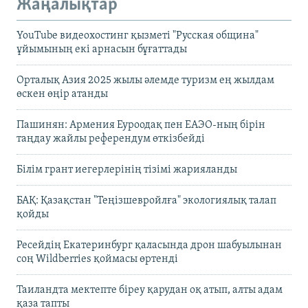
Жаңалықтар
YouTube видеохостинг қызметі "Русская община"
ұйымының екі арнасын бұғаттады
Орталық Азия 2025 жылы әлемде туризм ең жылдам
өскен өңір атанды
Пашинян: Армения Еуроодақ пен ЕАЭО-ның бірін
таңдау жайлы референдум өткізбейді
Білім грант иегерлерінің тізімі жарияланды
БАҚ: Қазақстан "Теңізшевройлға" экологиялық талап
қойды
Ресейдің Екатеринбург қаласында дрон шабуылынан
соң Wildberries қоймасы өртенді
Таиландта мектепте біреу қарудан оқ атып, алты адам
қаза тапты