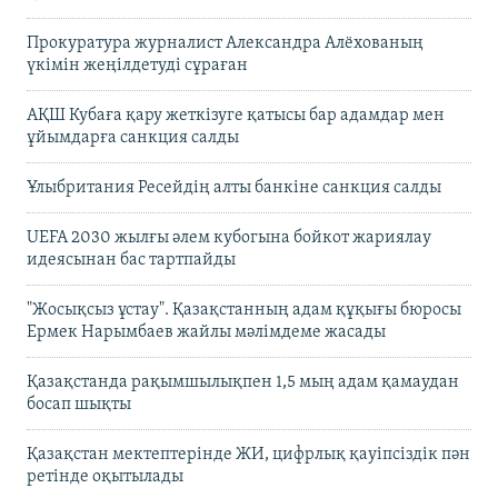
Прокуратура журналист Александра Алёхованың
үкімін жеңілдетуді сұраған
АҚШ Кубаға қару жеткізуге қатысы бар адамдар мен
ұйымдарға санкция салды
Ұлыбритания Ресейдің алты банкіне санкция салды
UEFA 2030 жылғы әлем кубогына бойкот жариялау
идеясынан бас тартпайды
"Жосықсыз ұстау". Қазақстанның адам құқығы бюросы
Ермек Нарымбаев жайлы мәлімдеме жасады
Қазақстанда рақымшылықпен 1,5 мың адам қамаудан
босап шықты
Қазақстан мектептерінде ЖИ, цифрлық қауіпсіздік пән
ретінде оқытылады