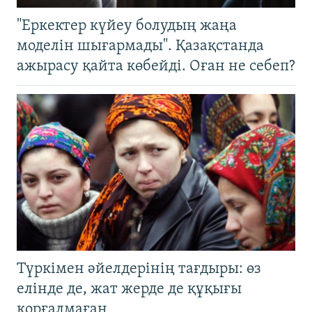
"Еркектер күйеу болудың жаңа
моделін шығармады". Қазақстанда
ажырасу қайта көбейді. Оған не себеп?
Түркімен әйелдерінің тағдыры: өз
елінде де, жат жерде де құқығы
қорғалмаған