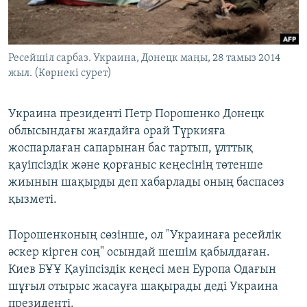
ЖАЗЫЛЫҢЫЗ
Ресейшіл сарбаз. Украина, Донецк маңы, 28 тамыз 2014
жыл. (Көрнекі сурет)
Басқа тілдерде
Украина президенті Петр Порошенко Донецк
облысындағы жағдайға орай Түркияға
жоспарлаған сапарынан бас тартып, ұлттық
қауіпсіздік және қорғаныс кеңесінің төтенше
жиынын шақырды деп хабарлады оның баспасөз
қызметі.
Порошенконың сөзінше, ол "Украинаға ресейлік
әскер кірген соң" осындай шешім қабылдаған.
Киев БҰҰ Қауіпсіздік кеңесі мен Еуропа Одағын
шұғыл отырыс жасауға шақырады деді Украина
президенті.