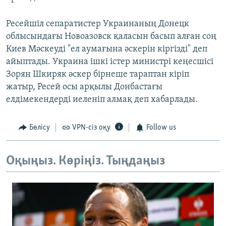
Ресейшіл сепаратистер Украинаның Донецк
облысындағы Новоазовск қаласын басып алған соң
Киев Мәскеуді "ел аумағына әскерін кіргізді" деп
айыптады. Украина ішкі істер министрі кеңесшісі
Зорян Шкиряк әскер бірнеше тараптан кіріп
жатыр, Ресей осы арқылы Донбастағы
елдімекендерді иеленіп алмақ деп хабарлады.
Бөлісу
VPN-сіз оқу
Follow us
Оқыңыз. Көріңіз. Тыңдаңыз