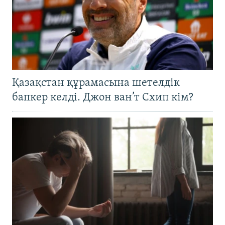
Қазақстан құрамасына шетелдік
бапкер келді. Джон ван’т Схип кім?