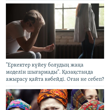
"Еркектер күйеу болудың жаңа
моделін шығармады". Қазақстанда
ажырасу қайта көбейді. Оған не себеп?