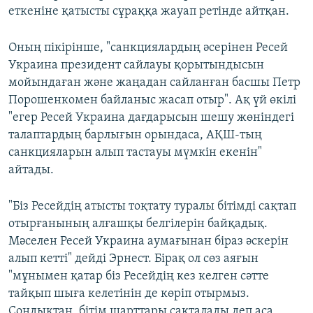
еткеніне қатысты сұраққа жауап ретінде айтқан.
ЖАЗЫЛЫҢЫЗ
Оның пікірінше, "санкциялардың әсерінен Ресей
Украина президент сайлауы қорытындысын
Басқа тілдерде
мойындаған және жаңадан сайланған басшы Петр
Порошенкомен байланыс жасап отыр". Ақ үй өкілі
"егер Ресей Украина дағдарысын шешу жөніндегі
талаптардың барлығын орындаса, АҚШ-тың
санкцияларын алып тастауы мүмкін екенін"
айтады.
"Біз Ресейдің атысты тоқтату туралы бітімді сақтап
отырғанының алғашқы белгілерін байқадық.
Мәселен Ресей Украина аумағынан біраз әскерін
алып кетті" дейді Эрнест. Бірақ ол сөз аяғын
"мұнымен қатар біз Ресейдің кез келген сәтте
тайқып шыға келетінін де көріп отырмыз.
Сондықтан, бітім шарттары сақталады деп аса