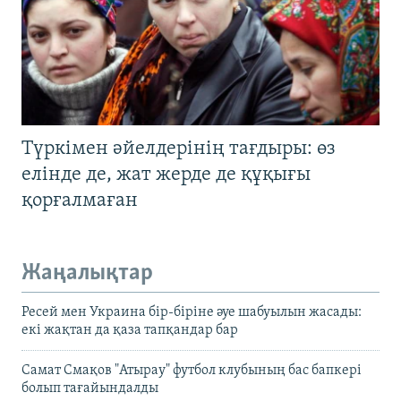
Түркімен әйелдерінің тағдыры: өз
елінде де, жат жерде де құқығы
қорғалмаған
Жаңалықтар
Ресей мен Украина бір-біріне әуе шабуылын жасады:
екі жақтан да қаза тапқандар бар
Самат Смақов "Атырау" футбол клубының бас бапкері
болып тағайындалды