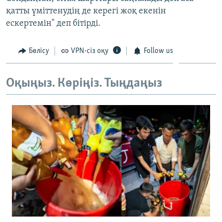
қатты үміттенудің де керегі жоқ екенін
ескертемін" деп бітірді.
Бөлісу
VPN-сіз оқу
Follow us
Оқыңыз. Көріңіз. Тыңдаңыз