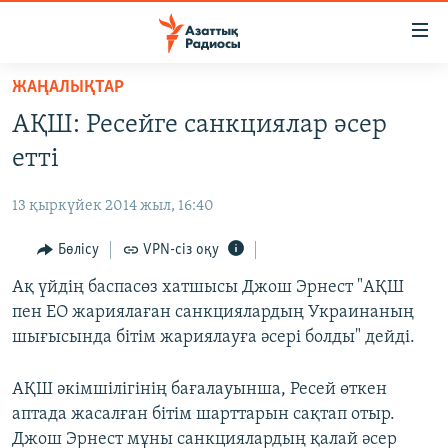
Accessibility
links
Skip
ЖАҢАЛЫҚТАР
to
ЖАҢАЛЫҚТАР
АҚШ: Ресейге санкциялар әсер
main
САЯСАТ
content
етті
AZATTYQTV
Skip
to
13 қыркүйек 2014 жыл, 16:40
ҚАҢТАР ОҚИҒАСЫ
main
АДАМ ҚҰҚЫҚТАРЫ
Бөлісу
VPN-сіз оқу
Navigation
Skip
ӘЛЕУМЕТ
Ақ үйдің баспасөз хатшысы Джош Эрнест "АҚШ
to
пен ЕО жариялаған санкциялардың Украинаның
ӘЛЕМ
Search
шығысында бітім жариялауға әсері болды" дейді.
АРНАЙЫ ЖОБАЛАР
АҚШ әкімшілігінің бағалауынша, Ресей өткен
Русский
аптада жасалған бітім шарттарын сақтап отыр.
Джош Эрнест мұны санкциялардың қалай әсер