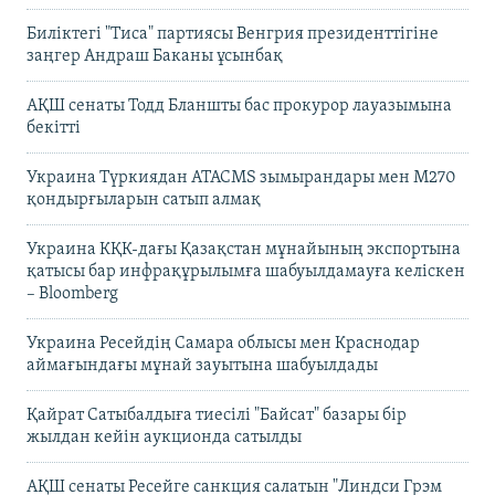
Биліктегі "Тиса" партиясы Венгрия президенттігіне
заңгер Андраш Баканы ұсынбақ
АҚШ сенаты Тодд Бланшты бас прокурор лауазымына
бекітті
Украина Түркиядан ATACMS зымырандары мен M270
қондырғыларын сатып алмақ
Украина КҚК-дағы Қазақстан мұнайының экспортына
қатысы бар инфрақұрылымға шабуылдамауға келіскен
– Bloomberg
Украина Ресейдің Самара облысы мен Краснодар
аймағындағы мұнай зауытына шабуылдады
Қайрат Сатыбалдыға тиесілі "Байсат" базары бір
жылдан кейін аукционда сатылды
АҚШ сенаты Ресейге санкция салатын "Линдси Грэм