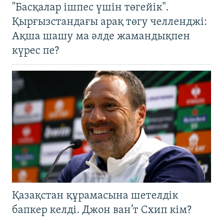
"Басқалар ішпес үшін төгейік".
Қырғызстандағы арақ төгу челленджі:
Ақша шашу ма әлде жамандықпен
күрес пе?
Қазақстан құрамасына шетелдік
бапкер келді. Джон ван’т Схип кім?