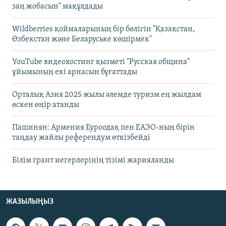
заң жобасын" мақұлдады
Wildberries қоймаларының бір бөлігін "Қазақстан,
Өзбекстан және Беларуське көшірмек"
YouTube видеохостинг қызметі "Русская община"
ұйымының екі арнасын бұғаттады
Орталық Азия 2025 жылы әлемде туризм ең жылдам
өскен өңір атанды
Пашинян: Армения Еуроодақ пен ЕАЭО-ның бірін
таңдау жайлы референдум өткізбейді
Білім грант иегерлерінің тізімі жарияланды
ЖАЗЫЛЫҢЫЗ