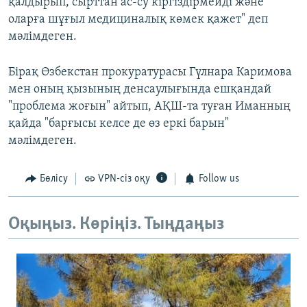
қалдырып, сырттан ас-су кіргіздірмейді және
оларға шұғыл медициналық көмек қажет" деп
мәлімдеген.
Бірақ Өзбекстан прокуратурасы Гүлнара Каримова
мен оның қызының денсаулығында ешқандай
"проблема жоғын" айтып, АҚШ-та туған Иманның
қайда "барғысы келсе де өз еркі барын"
мәлімдеген.
Бөлісу
VPN-сіз оқу
Follow us
Оқыңыз. Көріңіз. Тыңдаңыз