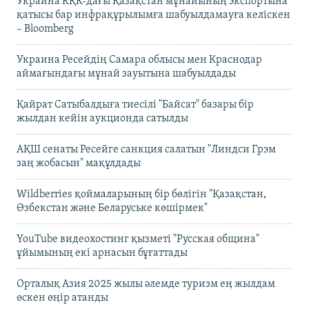
Украина КҚК-дағы Қазақстан мұнайының экспортына
қатысы бар инфрақұрылымға шабуылдамауға келіскен
– Bloomberg
Украина Ресейдің Самара облысы мен Краснодар
аймағындағы мұнай зауытына шабуылдады
Қайрат Сатыбалдыға тиесілі "Байсат" базары бір
жылдан кейін аукционда сатылды
АҚШ сенаты Ресейге санкция салатын "Линдси Грэм
заң жобасын" мақұлдады
Wildberries қоймаларының бір бөлігін "Қазақстан,
Өзбекстан және Беларуське көшірмек"
YouTube видеохостинг қызметі "Русская община"
ұйымының екі арнасын бұғаттады
Орталық Азия 2025 жылы әлемде туризм ең жылдам
өскен өңір атанды