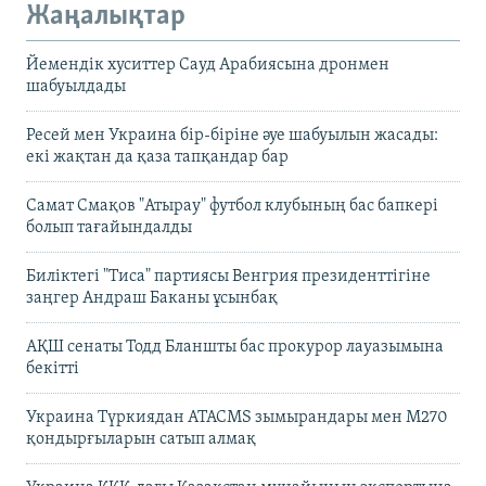
Жаңалықтар
Йемендік хуситтер Сауд Арабиясына дронмен
шабуылдады
Ресей мен Украина бір-біріне әуе шабуылын жасады:
екі жақтан да қаза тапқандар бар
Самат Смақов "Атырау" футбол клубының бас бапкері
болып тағайындалды
Биліктегі "Тиса" партиясы Венгрия президенттігіне
заңгер Андраш Баканы ұсынбақ
АҚШ сенаты Тодд Бланшты бас прокурор лауазымына
бекітті
Украина Түркиядан ATACMS зымырандары мен M270
қондырғыларын сатып алмақ