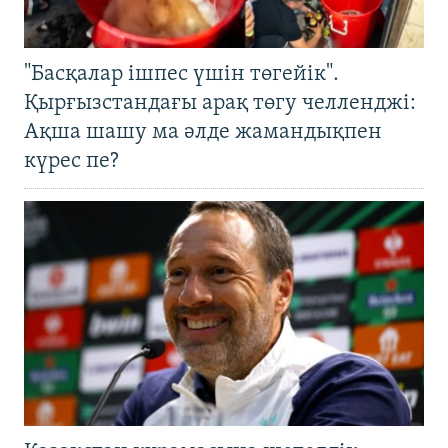
"Басқалар ішпес үшін төгейік".
Қырғызстандағы арақ төгу челленджі:
Ақша шашу ма әлде жамандықпен
күрес пе?