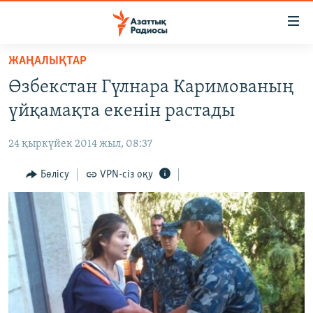
Accessibility
links
Skip
ЖАҢАЛЫҚТАР
to
ЖАҢАЛЫҚТАР
Өзбекстан Гүлнара Каримованың
main
САЯСАТ
content
үйқамақта екенін растады
AZATTYQTV
Skip
to
24 қыркүйек 2014 жыл, 08:37
ҚАҢТАР ОҚИҒАСЫ
main
АДАМ ҚҰҚЫҚТАРЫ
Бөлісу
VPN-сіз оқу
Navigation
Skip
ӘЛЕУМЕТ
to
ӘЛЕМ
Search
АРНАЙЫ ЖОБАЛАР
Русский