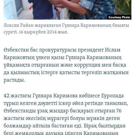
ЖАЗЫЛЫҢЫЗ
Локсли Райан жариялаған Гүлнара Каримованың биылғы
суреті. 16 қыркүйек 2014 жыл.
Басқа тілдерде
Өзбекстан бас прокуратурасы президент Ислам
Каримовтың үлкен қызы Гүлнара Каримованың
үйқамақта отырғанын және коррупция мен басқа
да қылмыстық істерге қатысты тергеліп жатқанын
растады.
42 жастағы Гүлнара Каримова көбінесе Еуропада
тұрып келген дәулетті іскер әйел ретінде танылып,
Өзбекстанды ұзақ жылдар басқарып отырған 76
жастағы әкесінің мұрагері болуы мүмкін деген
болжамдар айтыла бастаған еді. Бірақ былтырдан
бері жемқорлық дауына ілінген Каримованың