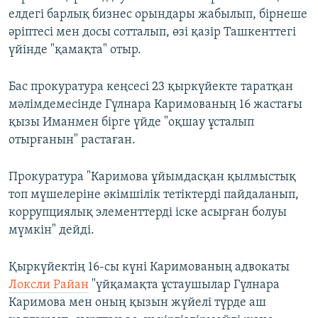
елдегі барлық бизнес орындары жабылып, бірнеше
әріптесі мен досы сотталып, өзі қазір Ташкенттегі
үйінде "қамақта" отыр.
Бас прокуратура кеңсесі 23 қыркүйекте таратқан
мәлімдемесінде Гүлнара Каримованың 16 жастағы
қызы Иманмен бірге үйде "оқшау ұсталып
отырғанын" растаған.
Прокуратура "Каримова ұйымдасқан қылмыстық
топ мүшелеріне әкімшілік тетіктерді пайдаланып,
коррупциялық элементтерді іске асырған болуы
мүмкін" дейді.
Қыркүйектің 16-сы күні Каримованың адвокаты
Локсли Райан
"үйқамақта ұстаушылар Гүлнара
Каримова мен оның қызын жүйелі түрде аш