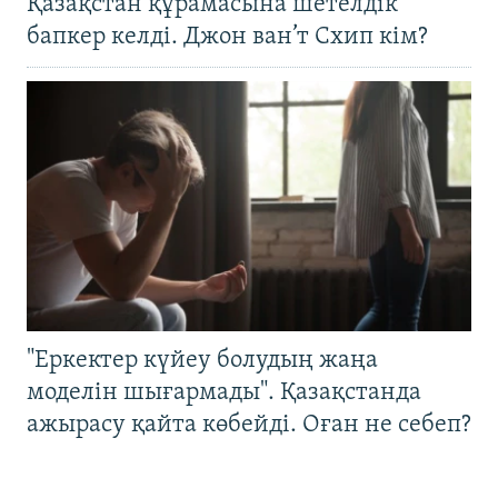
Қазақстан құрамасына шетелдік
бапкер келді. Джон ван’т Схип кім?
"Еркектер күйеу болудың жаңа
моделін шығармады". Қазақстанда
ажырасу қайта көбейді. Оған не себеп?