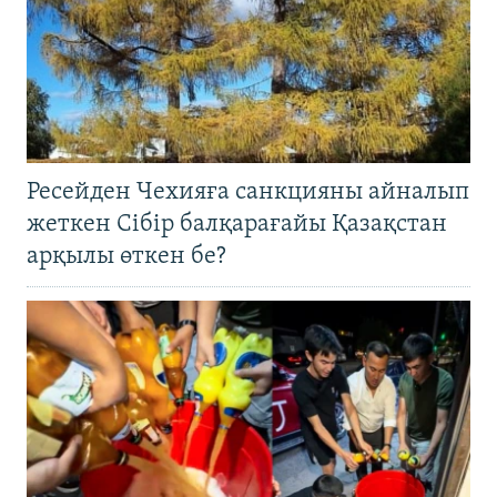
Ресейден Чехияға санкцияны айналып
жеткен Сібір балқарағайы Қазақстан
арқылы өткен бе?