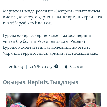
Маусым айында ресейлік «Газпром» компаниясы
Киевтің Мәскеуге қарызын алға тартып Украинаға
газ жіберуді кеміткен еді.
Еуропа елдері өздеріне қажет газ мөлшерінің
үштен бір бөлігін Ресейден алады. Ресейдің
Еуропаға жөнелтетін газ көлемінің жартысы
Украина территориясы арқылы тасымалданады.
Бөлісу
VPN-сіз оқу
Follow us
Оқыңыз. Көріңіз. Тыңдаңыз