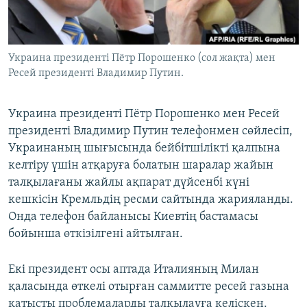
ЖАЗЫЛЫҢЫЗ
Украина президенті Пётр Порошенко (сол жақта) мен
Ресей президенті Владимир Путин.
Басқа тілдерде
Украина президенті Пётр Порошенко мен Ресей
президенті Владимир Путин телефонмен сөйлесіп,
Украинаның шығысында бейбітшілікті қалпына
келтіру үшін атқаруға болатын шаралар жайын
талқылағаны жайлы ақпарат дүйсенбі күні
кешкісін Кремльдің ресми сайтында жарияланды.
Онда телефон байланысы Киевтің бастамасы
бойынша өткізілгені айтылған.
Екі президент осы аптада Италияның Милан
қаласында өткелі отырған саммитте ресей газына
қатысты проблемаларды талқылауға келіскен.