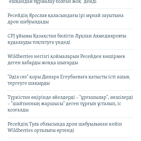
"ешқандай бұрмалау болған жоқ" дейді
Ресейдің Ярослав қаласындағы ірі мұнай зауытына
дрон шабуылдады
CPJ ұйымы Қазақстан билігін Лұқпан Ахмедияровты
қудалауды тоқтатуға үндеді
Wildberries негізгі қоймаларын Ресейден көшірмек
деген хабарды жоққа шығарды
"Әділ сөз" қоры Динара Егеубаеваға қатысты істі ашық
тергеуге шақырды
Түркістан өңірінде әйелдерді – "ұрғашылар", әншілерді
– "шайтанның жаршысы" деген тұрғын ұсталып, іс
қозғалды
Ресейдің Тула облысында дрон шабуылынан кейін
Wildberries орталығы өртенді