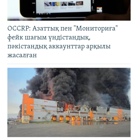
OCCRP: Азаттық пен "Мониториға"
фейк шағым үндістандық,
пәкістандық аккаунттар арқылы
жасалған