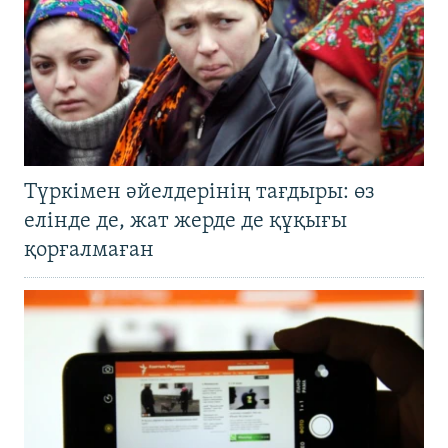
Түркімен әйелдерінің тағдыры: өз
елінде де, жат жерде де құқығы
қорғалмаған