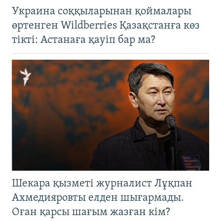
Украина соққыларынан қоймалары
өртенген Wildberries Қазақстанға көз
тікті: Астанаға қауіп бар ма?
Шекара қызметі журналист Лұқпан
Ахмедияровты елден шығармады.
Оған қарсы шағым жазған кім?