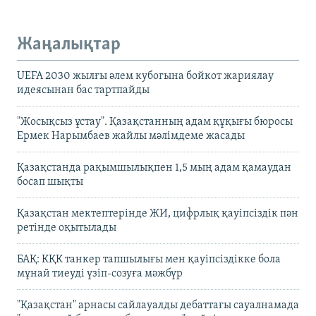
Жаңалықтар
UEFA 2030 жылғы әлем кубогына бойкот жариялау
идеясынан бас тартпайды
"Жосықсыз ұстау". Қазақстанның адам құқығы бюросы
Ермек Нарымбаев жайлы мәлімдеме жасады
Қазақстанда рақымшылықпен 1,5 мың адам қамаудан
босап шықты
Қазақстан мектептерінде ЖИ, цифрлық қауіпсіздік пән
ретінде оқытылады
БАҚ: КҚК танкер тапшылығы мен қауіпсіздікке бола
мұнай тиеуді үзіп-созуға мәжбүр
"Қазақстан" арнасы сайлауалды дебаттағы сауалнамада