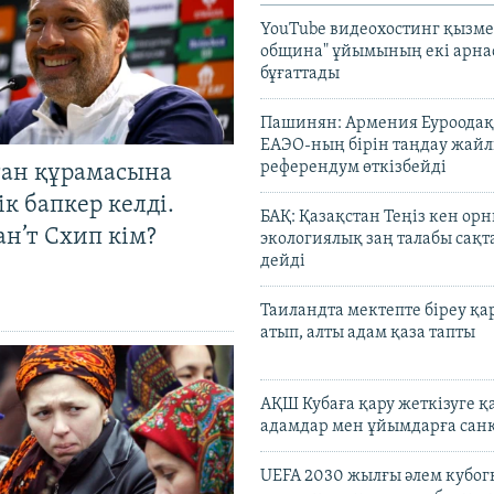
YouTube видеохостинг қызмет
община" ұйымының екі арн
бұғаттады
Пашинян: Армения Еуроодақ
ЕАЭО-ның бірін таңдау жай
референдум өткізбейді
тан құрамасына
к бапкер келді.
БАҚ: Қазақстан Теңіз кен ор
н’т Схип кім?
экологиялық заң талабы сақ
дейді
Таиландта мектепте біреу қа
атып, алты адам қаза тапты
АҚШ Кубаға қару жеткізуге қ
адамдар мен ұйымдарға сан
UEFA 2030 жылғы әлем кубог