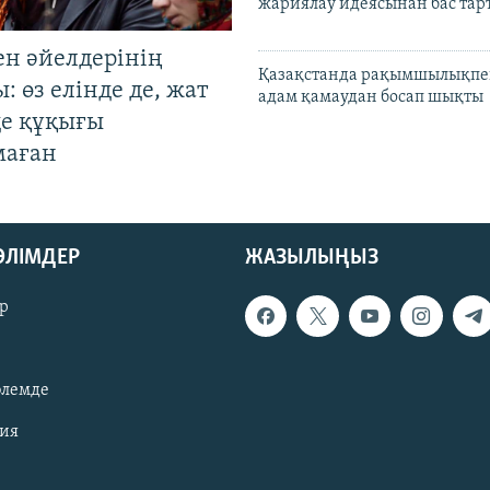
жариялау идеясынан бас та
ен әйелдерінің
Қазақстанда рақымшылықпен
: өз елінде де, жат
адам қамаудан босап шықты
де құқығы
маған
БӨЛІМДЕР
ЖАЗЫЛЫҢЫЗ
р
әлемде
зия