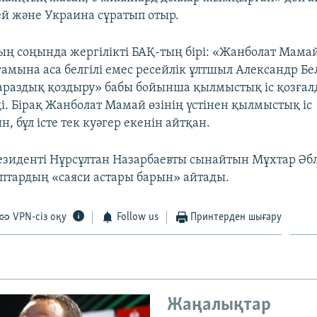
сей және Украина сұратып отыр.
 соңында жергілікті БАҚ-тың бірі: «Жанболат Мама
ғамына аса белгілі емес ресейлік ұлтшыл Александр Б
араздық қоздыру» бабы бойынша қылмыстық іс қозғал
і. Бірақ Жанболат Мамай өзінің үстінен қылмыстық іс
, бұл істе тек куәгер екенін айтқан.
езиденті Нұрсұлтан Назарбаевты сынайтын Мұхтар Әбл
птардың «саяси астары барын» айтады.
VPN-сіз оқу
Follow us
Принтерден шығару
Жаңалықтар