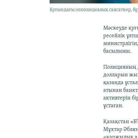
Қуғындағы оппозициялық саясаткер, б
Мәскеуде қуғ
ресейлік ұлт
министрлігін
басылымы.
Полицияның д
долларын жым
қазанда ұстал
атынан банкт
активтерін б
ұстаған.
Қазақстан «Б
Мұхтар Әбляз
«қаржылық ал