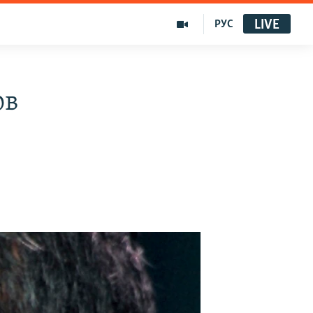
LIVE
РУС
ов