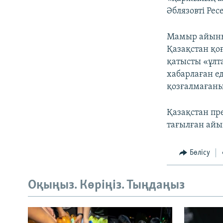
Әблязовті Ре
Мамыр айының
Қазақстан қо
қатысты «ұлт
хабарлаған ед
қозғалмағанын
Қазақстан пр
тағылған айы
Бөлісу
Оқыңыз. Көріңіз. Тыңдаңыз