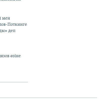
й мен
елов-Поткинге
ды» деп
язов өзіне