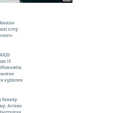
бойынша
шкі істер
рсант»
д АҚШ
да 15
Әблязовтің
арылған
н күдікпен
ы банкир
ыр. Астана
йыпталған