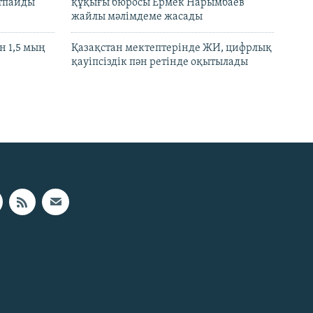
ртпайды
құқығы бюросы Ермек Нарымбаев
жайлы мәлімдеме жасады
 1,5 мың
Қазақстан мектептерінде ЖИ, цифрлық
қауіпсіздік пән ретінде оқытылады