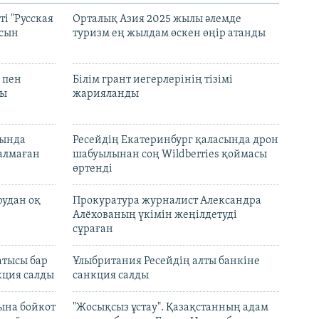
і "Русская
Орталық Азия 2025 жылы әлемде
асын
туризм ең жылдам өскен өңір атанды
 пен
Білім грант иегерлерінің тізімі
лы
жарияланды
нында
Ресейдің Екатеринбург қаласында дрон
талмаған
шабуылынан соң Wildberries қоймасы
өртенді
рудан оқ
Прокуратура журналист Александра
Алёхованың үкімін жеңілдетуді
сұраған
атысы бар
Ұлыбритания Ресейдің алты банкіне
кция салды
санкция салды
ына бойкот
"Жосықсыз ұстау". Қазақстанның адам