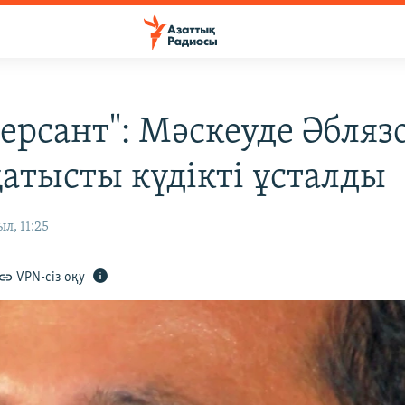
ерсант": Мәскеуде Әбляз
қатысты күдікті ұсталды
л, 11:25
VPN-сіз оқу