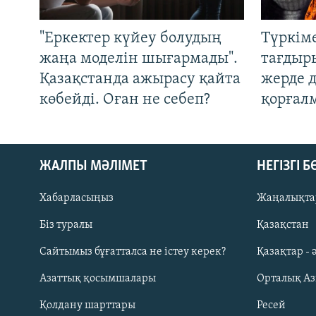
"Еркектер күйеу болудың
Түркім
жаңа моделін шығармады".
тағдыры
Қазақстанда ажырасу қайта
жерде 
көбейді. Оған не себеп?
қорғал
ЖАЛПЫ МӘЛІМЕТ
НЕГІЗГІ 
Хабарласыңыз
Жаңалықта
Біз туралы
Қазақстан
Русский
Сайтымыз бұғатталса не істеу керек?
Қазақтар - 
Азаттық қосымшалары
Орталық А
ЖАЗЫЛЫҢЫЗ
Қолдану шарттары
Ресей