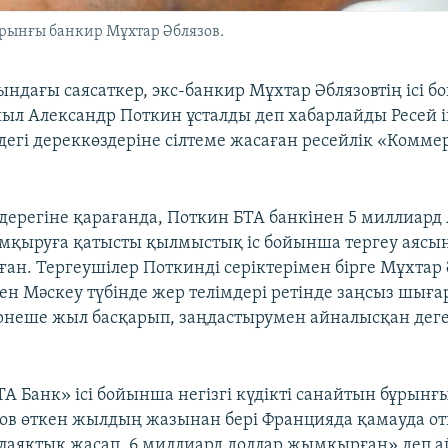
ұрынғы банкир Мұхтар Әблязов.
ындағы саясаткер, экс-банкир Мұхтар Әблязовтің ісі 
шыл Александр Поткин ұсталды деп хабарлайды Ресей і
дегі дереккөздеріне сілтеме жасаған ресейлік «Комме
ерегіне қарағанда, Поткин БТА банкінен 5 миллиар
қыруға қатысты қылмыстық іс бойынша тергеу аясын
ған. Тергеушілер Поткинді серіктерімен бірге Мұхтар 
ен Мәскеу түбінде жер телімдері ретінде заңсыз шығ
ірнеше жыл басқарып, заңдастырумен айналысқан деге
ТА Банк» ісі бойынша негізгі күдікті санайтын бұрынғ
ов өткен жылдың жазынан бері Францияда қамауда от
аяқтық жасап, 6 миллиард доллар жымқырған» деп а