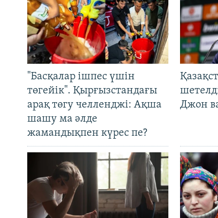
"Басқалар ішпес үшін
Қазақс
төгейік". Қырғызстандағы
шетелді
арақ төгу челленджі: Ақша
Джон ва
шашу ма әлде
жамандықпен күрес пе?