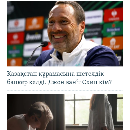
Қазақстан құрамасына шетелдік
бапкер келді. Джон ван’т Схип кім?