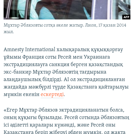
ЖАЗЫЛЫҢЫЗ
Мұхтар Әблязовты сотқа әкеле жатыр. Лион, 17 қазан 2014
жыл.
Басқа тілдерде
Amnesty International халықаралық құқыққорғау
ұйымы Франция соты Ресей мен Украинаға
экстрадициялауға санкция берген қазақстандық
экс-банкир Мұхтар Әблязовтің тағдырына
алаңдаушылық білдірді. AI ол экстрадицияланған
жағдайда мәжбүрлі түрде Қазақстанға қайтарылуы
мүмкін екенін
ескертеді
.
«Егер Мұхтар Әблязов эктрадицияланатын болса,
оның құқығы бұзылады. Ресей сотында Әблязовтың
ісі әділетті қаралары күмәнді, және Ресей оны
Қазақстанға беріп жіберуі әбден мүмкін, ол жақта