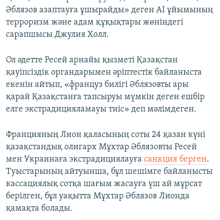
Әблязов азаптауға ұшырайды» деген AI ұйымының
терроризм және адам құқықтары жөніндегі
сарапшысы Джулия Холл.
Ол әдетте Ресей арнайы қызметі Қазақстан
қауіпсіздік органдарымен әріптестік байланыста
екенін айтып, «француз билігі Әблязовты ары
қарай Қазақстанға тапсыруы мүмкін деген ешбір
елге экстрадицияламауы тиіс» деп мәлімдеген.
Францияның Лион қаласының соты 24 қазан күні
қазақстандық олигарх Мұхтар Әблязовты Ресей
мен Украинаға экстрадициялауға
санкция берген
.
Туыстарының айтуынша, бұл шешімге байланысты
кассациялық сотқа шағым жасауға үш ай мұрсат
берілген, бұл уақытта Мұхтар Әблязов Лионда
қамақта болады.