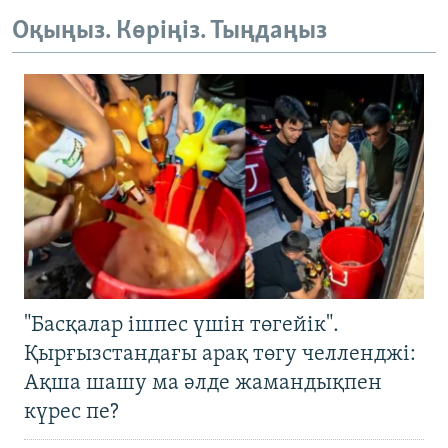
Оқыңыз. Көріңіз. Тыңдаңыз
"Басқалар ішпес үшін төгейік".
Қырғызстандағы арақ төгу челленджі:
Ақша шашу ма әлде жамандықпен
күрес пе?