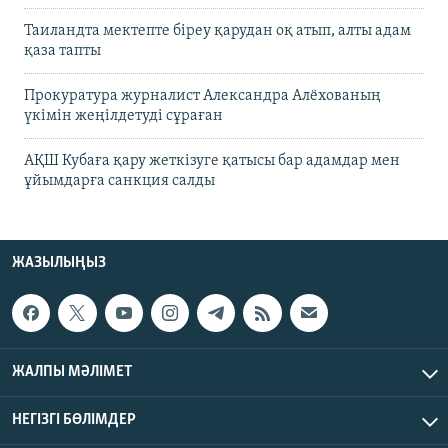
Таиландта мектепте біреу қарудан оқ атып, алты адам
қаза тапты
Прокуратура журналист Александра Алёхованың
үкімін жеңілдетуді сұраған
АҚШ Кубаға қару жеткізуге қатысы бар адамдар мен
ұйымдарға санкция салды
ЖАЗЫЛЫҢЫЗ
ЖАЛПЫ МӘЛІМЕТ
НЕГІЗГІ БӨЛІМДЕР