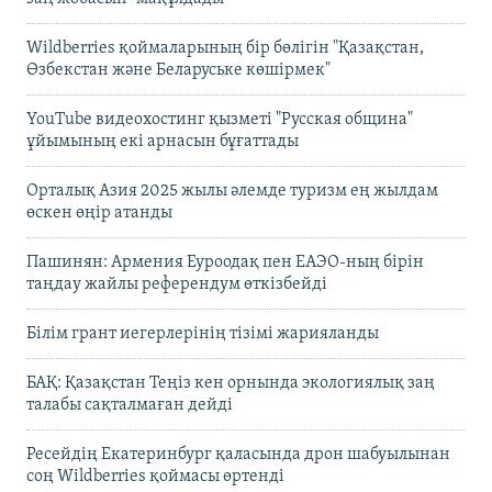
Wildberries қоймаларының бір бөлігін "Қазақстан,
Өзбекстан және Беларуське көшірмек"
YouTube видеохостинг қызметі "Русская община"
ұйымының екі арнасын бұғаттады
Орталық Азия 2025 жылы әлемде туризм ең жылдам
өскен өңір атанды
Пашинян: Армения Еуроодақ пен ЕАЭО-ның бірін
таңдау жайлы референдум өткізбейді
Білім грант иегерлерінің тізімі жарияланды
БАҚ: Қазақстан Теңіз кен орнында экологиялық заң
талабы сақталмаған дейді
Ресейдің Екатеринбург қаласында дрон шабуылынан
соң Wildberries қоймасы өртенді