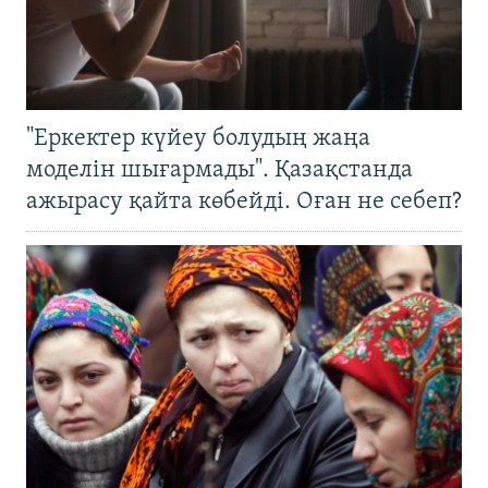
"Еркектер күйеу болудың жаңа
моделін шығармады". Қазақстанда
ажырасу қайта көбейді. Оған не себеп?