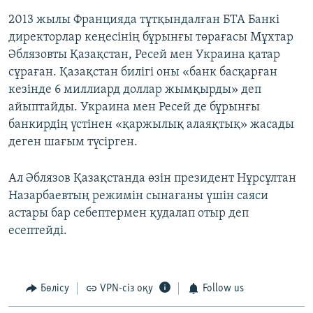
2013 жылы Францияда тұтқындалған БТА Банкі
директорлар кеңесінің бұрынғы төрағасы Мұхтар
Әблязовты Қазақстан, Ресей мен Украина қатар
сұраған. Қазақстан билігі оны «банк басқарған
кезінде 6 миллиард доллар жымқырды» деп
айыптайды. Украина мен Ресей де бұрынғы
банкирдің үстінен «қаржылық алаяқтық» жасады
деген шағым түсірген.
Ал Әблязов Қазақстанда өзін президент Нұрсұлтан
Назарбаевтың режимін сынағаны үшін саяси
астары бар себептермен қудалап отыр деп
есептейді.
Бөлісу
VPN-сіз оқу
Follow us