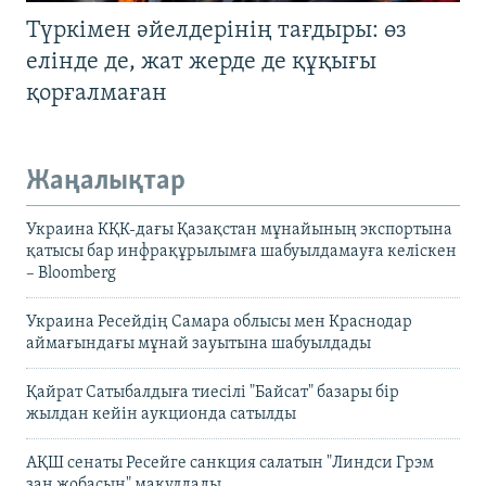
Түркімен әйелдерінің тағдыры: өз
елінде де, жат жерде де құқығы
қорғалмаған
Жаңалықтар
Украина КҚК-дағы Қазақстан мұнайының экспортына
қатысы бар инфрақұрылымға шабуылдамауға келіскен
– Bloomberg
Украина Ресейдің Самара облысы мен Краснодар
аймағындағы мұнай зауытына шабуылдады
Қайрат Сатыбалдыға тиесілі "Байсат" базары бір
жылдан кейін аукционда сатылды
АҚШ сенаты Ресейге санкция салатын "Линдси Грэм
заң жобасын" мақұлдады