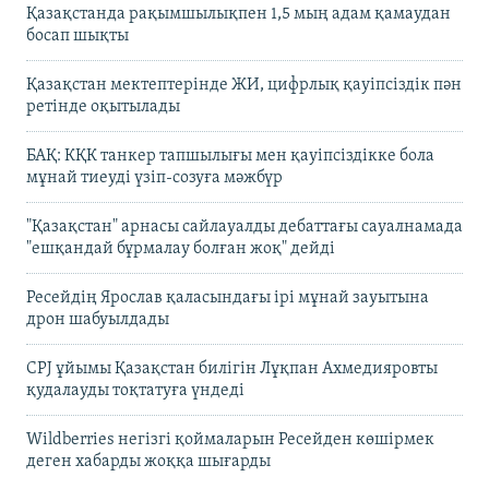
Қазақстанда рақымшылықпен 1,5 мың адам қамаудан
босап шықты
Қазақстан мектептерінде ЖИ, цифрлық қауіпсіздік пән
ретінде оқытылады
БАҚ: КҚК танкер тапшылығы мен қауіпсіздікке бола
мұнай тиеуді үзіп-созуға мәжбүр
"Қазақстан" арнасы сайлауалды дебаттағы сауалнамада
"ешқандай бұрмалау болған жоқ" дейді
Ресейдің Ярослав қаласындағы ірі мұнай зауытына
дрон шабуылдады
CPJ ұйымы Қазақстан билігін Лұқпан Ахмедияровты
қудалауды тоқтатуға үндеді
Wildberries негізгі қоймаларын Ресейден көшірмек
деген хабарды жоққа шығарды