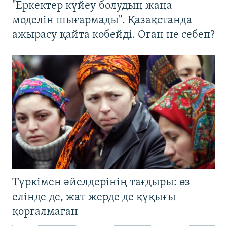
"Еркектер күйеу болудың жаңа
моделін шығармады". Қазақстанда
ажырасу қайта көбейді. Оған не себеп?
Түркімен әйелдерінің тағдыры: өз
елінде де, жат жерде де құқығы
қорғалмаған