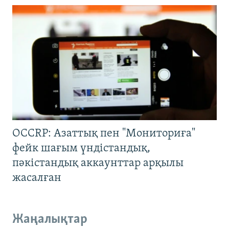
OCCRP: Азаттық пен "Мониториға"
фейк шағым үндістандық,
пәкістандық аккаунттар арқылы
жасалған
Жаңалықтар