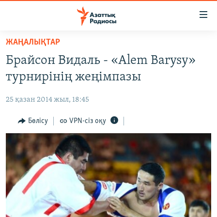
Accessibility
links
Skip
ЖАҢАЛЫҚТАР
to
ЖАҢАЛЫҚТАР
Брайсон Видаль - «Alem Barysy»
main
САЯСАТ
content
турнирінің жеңімпазы
AZATTYQTV
Skip
to
25 қазан 2014 жыл, 18:45
ҚАҢТАР ОҚИҒАСЫ
main
АДАМ ҚҰҚЫҚТАРЫ
Бөлісу
VPN-сіз оқу
Navigation
Skip
ӘЛЕУМЕТ
to
ӘЛЕМ
Search
АРНАЙЫ ЖОБАЛАР
Русский