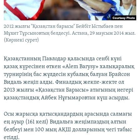
ЖАЗЫЛЫҢЫЗ
2012 жылғы "Қазақстан барысы" Бейбіт Ыстыбаев пен
Мұхит Тұрсыновтың белдесуі. Астана, 29 маусым 2014 жыл.
Басқа тілдерде
(Көрнекі сурет)
Қазақстанның Павлодар қаласында сенбі күні
қазақ күресінен өткен «Alem Barysy» халықаралық
турнирінің бас жүлдесін кубалық балуан Брайсон
Видаль жеңіп алды. Финалдық жекпе-жекте ол
2013 жылғы «Қазақстан Барысы» атағының иегері
қазақстандық Айбек Нұғымаровтан күш асырды.
Осы жарысқа қатысқандардың арасында салмағы
ең ауыр (161 келі) Видальға жеңімпаздың алтын
белбеуі мен 100 мың АҚШ долларының чегі табыс
етілді.