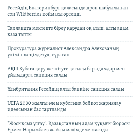
Ресейдің Екатеринбург қаласында дрон шабуылынан
соң Wildberries қоймасы өртенді
Таиландта мектепте біреу қарудан оқ атып, алты адам
қаза тапты
Прокуратура журналист Александра Алёхованың
үкімін жеңілдетуді сұраған
АҚШ Кубаға қару жеткізуге қатысы бар адамдар мен
ұйымдарға санкция салды
Ұлыбритания Ресейдің алты банкіне санкция салды
UEFA 2030 жылғы әлем кубогына бойкот жариялау
идеясынан бас тартпайды
"Жосықсыз ұстау". Қазақстанның адам құқығы бюросы
Ермек Нарымбаев жайлы мәлімдеме жасады