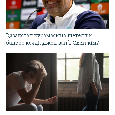
Қазақстан құрамасына шетелдік
бапкер келді. Джон ван’т Схип кім?