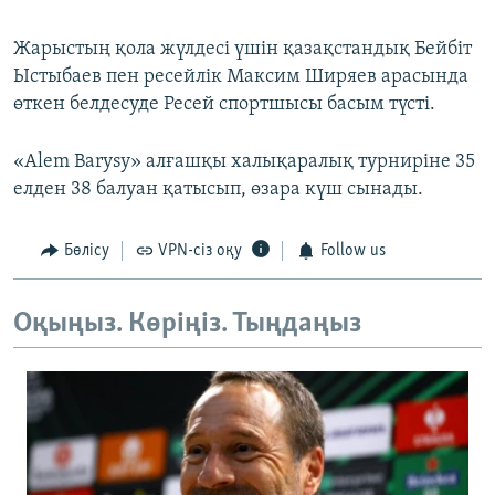
Жарыстың қола жүлдесі үшін қазақстандық Бейбіт
Ыстыбаев пен ресейлік Максим Ширяев арасында
өткен белдесуде Ресей спортшысы басым түсті.
«Alem Barysy» алғашқы халықаралық турниріне 35
елден 38 балуан қатысып, өзара күш сынады.
Бөлісу
VPN-сіз оқу
Follow us
Оқыңыз. Көріңіз. Тыңдаңыз