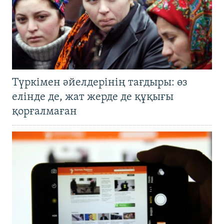
Түркімен әйелдерінің тағдыры: өз
елінде де, жат жерде де құқығы
қорғалмаған