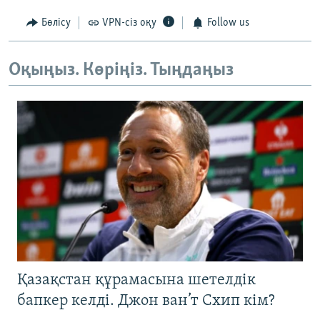
Бөлісу
VPN-сіз оқу
Follow us
Оқыңыз. Көріңіз. Тыңдаңыз
Қазақстан құрамасына шетелдік
бапкер келді. Джон ван’т Схип кім?