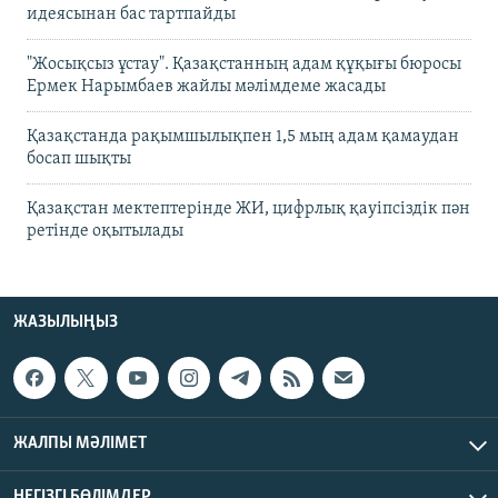
идеясынан бас тартпайды
"Жосықсыз ұстау". Қазақстанның адам құқығы бюросы
Ермек Нарымбаев жайлы мәлімдеме жасады
Қазақстанда рақымшылықпен 1,5 мың адам қамаудан
босап шықты
Қазақстан мектептерінде ЖИ, цифрлық қауіпсіздік пән
ретінде оқытылады
ЖАЗЫЛЫҢЫЗ
ЖАЛПЫ МӘЛІМЕТ
НЕГІЗГІ БӨЛІМДЕР