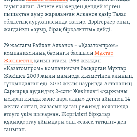
тауып алған. Денеге екі жерден дендей кірген
пышақтан ауыр жараланған Алканов қазір Талас
облыстық ауруханасында жатыр. Дәрігерлер оның
жағдайын «ауыр, бірақ бірқалыпты» дейді.
79 жастағы Райхан Алканов – «Қазатомпром»
компаниясының бұрынғы басшысы
Мұхтар
Жәкішевтің
қайын атасы. 1998 жылдан
«Қазатомпром» компаниясын басқарған Мұхтар
Жәкішев 2009 жылы мамырда қызметінен алынып,
тұтқындалған еді. 2010 жылы наурызда Астананың
Сарыарқа аудандық 2-соты Жәкішевті «қаржыны
ысырап қылды және пара алды» деген айыппен 14
жылға соттап, жазасын қатаң режимді колонияда
өтеуге үкім шығарған. Жергілікті бірқатар
құқыққорғау ұйымдары оны «саяси тұтқын» деп
таныған.