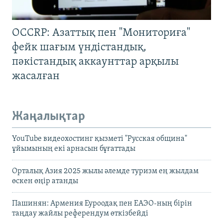
OCCRP: Азаттық пен "Мониториға"
фейк шағым үндістандық,
пәкістандық аккаунттар арқылы
жасалған
Жаңалықтар
YouTube видеохостинг қызметі "Русская община"
ұйымының екі арнасын бұғаттады
Орталық Азия 2025 жылы әлемде туризм ең жылдам
өскен өңір атанды
Пашинян: Армения Еуроодақ пен ЕАЭО-ның бірін
таңдау жайлы референдум өткізбейді