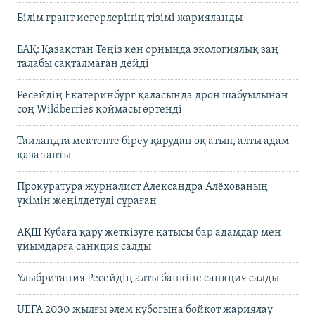
Білім грант иегерлерінің тізімі жарияланды
БАҚ: Қазақстан Теңіз кен орнында экологиялық заң
талабы сақталмаған дейді
Ресейдің Екатеринбург қаласында дрон шабуылынан
соң Wildberries қоймасы өртенді
Таиландта мектепте біреу қарудан оқ атып, алты адам
қаза тапты
Прокуратура журналист Александра Алёхованың
үкімін жеңілдетуді сұраған
АҚШ Кубаға қару жеткізуге қатысы бар адамдар мен
ұйымдарға санкция салды
Ұлыбритания Ресейдің алты банкіне санкция салды
UEFA 2030 жылғы әлем кубогына бойкот жариялау