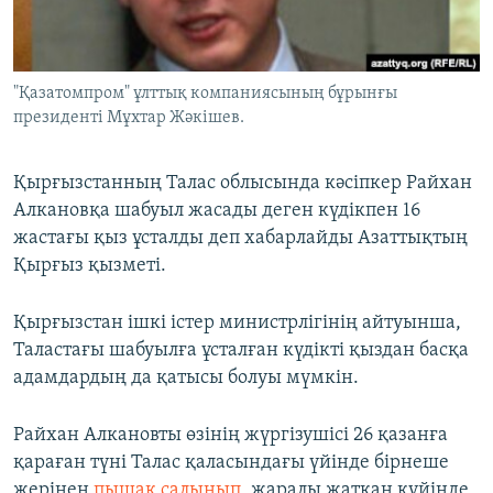
ЖАЗЫЛЫҢЫЗ
"Қазатомпром" ұлттық компаниясының бұрынғы
президенті Мұхтар Жәкішев.
Басқа тілдерде
Қырғызстанның Талас облысында кәсіпкер Райхан
Алкановқа шабуыл жасады деген күдікпен 16
жастағы қыз ұсталды деп хабарлайды Азаттықтың
Қырғыз қызметі.
Қырғызстан ішкі істер министрлігінің айтуынша,
Таластағы шабуылға ұсталған күдікті қыздан басқа
адамдардың да қатысы болуы мүмкін.
Райхан Алкановты өзінің жүргізушісі 26 қазанға
қараған түні Талас қаласындағы үйінде бірнеше
жерінен
пышақ салынып
, жаралы жатқан күйінде