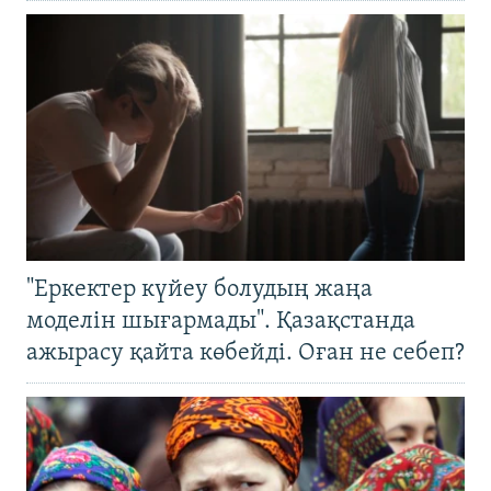
"Еркектер күйеу болудың жаңа
моделін шығармады". Қазақстанда
ажырасу қайта көбейді. Оған не себеп?