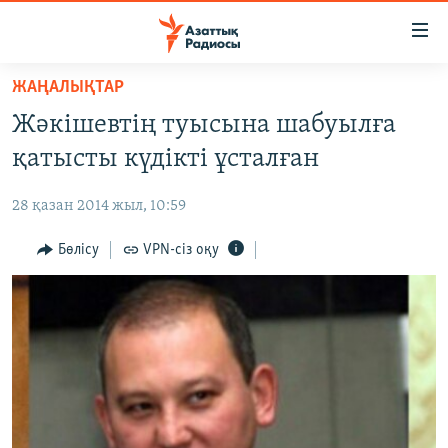
Accessibility
links
Skip
ЖАҢАЛЫҚТАР
to
ЖАҢАЛЫҚТАР
Жәкішевтің туысына шабуылға
main
САЯСАТ
content
қатысты күдікті ұсталған
AZATTYQTV
Skip
to
28 қазан 2014 жыл, 10:59
ҚАҢТАР ОҚИҒАСЫ
main
АДАМ ҚҰҚЫҚТАРЫ
Бөлісу
VPN-сіз оқу
Navigation
Skip
ӘЛЕУМЕТ
to
ӘЛЕМ
Search
АРНАЙЫ ЖОБАЛАР
Русский