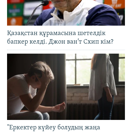
Қазақстан құрамасына шетелдік
бапкер келді. Джон ван’т Схип кім?
"Еркектер күйеу болудың жаңа