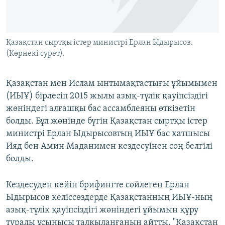
ЖАЗЫЛЫҢЫЗ
Қазақстан сыртқы істер министрі Ерлан Ыдырысов.
(Көрнекі сурет).
Басқа тілдерде
Қазақстан мен Ислам ынтымақтастығы ұйымымен
(ИЫҰ) бірлесіп 2015 жылы азық-түлік қауіпсіздігі
жөніндегі алғашқы бас ассамблеяны өткізетін
болды. Бұл жөнінде бүгін Қазақстан сыртқы істер
министрі Ерлан Ыдырысовтың ИЫҰ бас хатшысы
Ияд бен Амин Маданимен кездесуінен соң белгілі
болды.
Кездесуден кейін брифингте сөйлеген Ерлан
Ыдырысов келіссөздерде Қазақстанның ИЫҰ-ның
азық-түлік қауіпсіздігі жөніндегі ұйымын құру
туралы ұсынысы талқыланғанын айтты. "Қазақстан