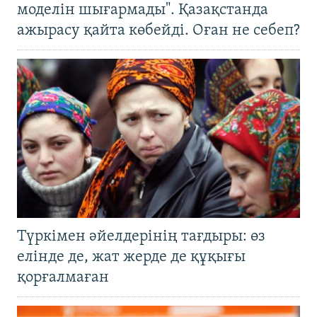
моделін шығармады". Қазақстанда
ажырасу қайта көбейді. Оған не себеп?
Түркімен әйелдерінің тағдыры: өз
елінде де, жат жерде де құқығы
қорғалмаған