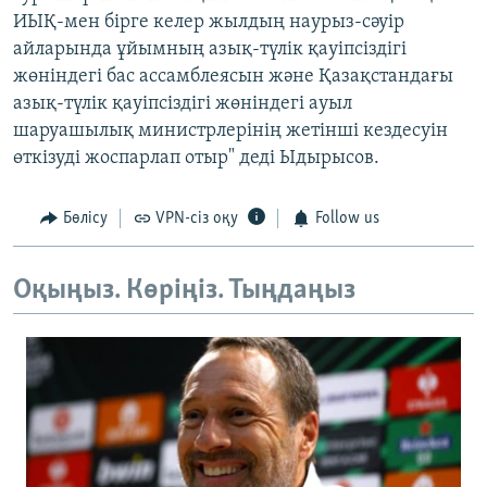
ИЫҚ-мен бірге келер жылдың наурыз-сәуір
айларында ұйымның азық-түлік қауіпсіздігі
жөніндегі бас ассамблеясын және Қазақстандағы
азық-түлік қауіпсіздігі жөніндегі ауыл
шаруашылық министрлерінің жетінші кездесуін
өткізуді жоспарлап отыр" деді Ыдырысов.
Бөлісу
VPN-сіз оқу
Follow us
Оқыңыз. Көріңіз. Тыңдаңыз