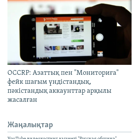
OCCRP: Азаттық пен "Мониториға"
фейк шағым үндістандық,
пәкістандық аккаунттар арқылы
жасалған
Жаңалықтар
YouTube видеохостинг қызметі "Русская община"