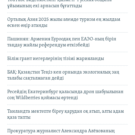
ұйымының екі арнасын бұғаттады
Орталық Азия 2025 жылы әлемде туризм ең жылдам
өскен өңір атанды
Пашинян: Армения Еуроодақ пен ЕАЭО-ның бірін
таңдау жайлы референдум өткізбейді
Білім грант иегерлерінің тізімі жарияланды
БАҚ: Қазақстан Теңіз кен орнында экологиялық заң
талабы сақталмаған дейді
Ресейдің Екатеринбург қаласында дрон шабуылынан
соң Wildberries қоймасы өртенді
Таиландта мектепте біреу қарудан оқ атып, алты адам
қаза тапты
Прокуратура журналист Александра Алёхованың