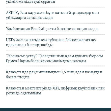
үкімін жеңілдетуді сұраған
АҚШ Кубаға қару жеткізуге қатысы бар адамдар мен
ұйымдарға санкция салды
Ұлыбритания Ресейдің алты банкіне санкция салды
UEFA 2030 жылғы әлем кубогына бойкот жариялау
идеясынан бас тартпайды
"Жосықсыз ұстау". Қазақстанның адам құқығы бюросы
Ермек Нарымбаев жайлы мәлімдеме жасады
Қазақстанда рақымшылықпен 1,5 мың адам қамаудан
босап шықты
Қазақстан мектептерінде ЖИ, цифрлық қауіпсіздік пән
ретінде оқытылады