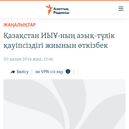
Accessibility
links
Skip
ЖАҢАЛЫҚТАР
to
ЖАҢАЛЫҚТАР
Қазақстан ИЫҰ-ның азық-түлік
main
САЯСАТ
content
қауіпсіздігі жиынын өткізбек
AZATTYQTV
Skip
to
30 қазан 2014 жыл, 13:46
ҚАҢТАР ОҚИҒАСЫ
main
АДАМ ҚҰҚЫҚТАРЫ
Бөлісу
VPN-сіз оқу
Navigation
Skip
ӘЛЕУМЕТ
to
ӘЛЕМ
Search
АРНАЙЫ ЖОБАЛАР
Русский