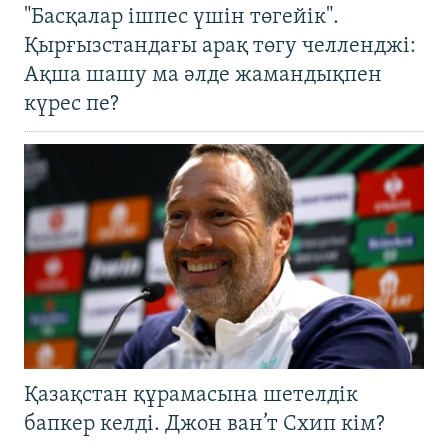
"Басқалар ішпес үшін төгейік".
Қырғызстандағы арақ төгу челленджі:
Ақша шашу ма әлде жамандықпен
күрес пе?
Қазақстан құрамасына шетелдік
бапкер келді. Джон ван’т Схип кім?