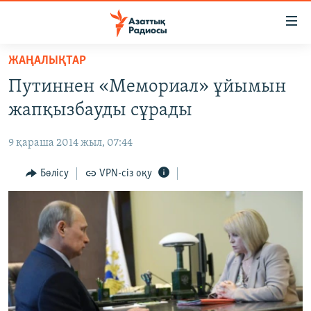
Accessibility
links
Skip
ЖАҢАЛЫҚТАР
to
ЖАҢАЛЫҚТАР
Путиннен «Мемориал» ұйымын
main
САЯСАТ
content
жапқызбауды сұрады
AZATTYQTV
Skip
to
9 қараша 2014 жыл, 07:44
ҚАҢТАР ОҚИҒАСЫ
main
АДАМ ҚҰҚЫҚТАРЫ
Бөлісу
VPN-сіз оқу
Navigation
Skip
ӘЛЕУМЕТ
to
ӘЛЕМ
Search
АРНАЙЫ ЖОБАЛАР
Русский