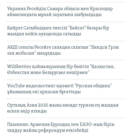
Украина Ресейдің Самара облысы мен Краснодар
аймағындағы мұнай зауытына шабуылдады
Қайрат Сатыбалдыға тиесілі "Байсат" базары бір
жылдан кейін аукционда сатылды
АҚШ сенаты Ресейге санкция салатын "Линдси Грэм
заң жобасын" мақұлдады
Wildberries қоймаларының бір бөлігін "Қазақстан,
Өзбекстан және Беларуське көшірмек"
YouTube видеохостинг қызметі "Русская община"
ұйымының екі арнасын бұғаттады
Орталық Азия 2025 жылы әлемде туризм ең жылдам
өскен өңір атанды
Пашинян: Армения Еуроодақ пен ЕАЭО-ның бірін
таңдау жайлы референдум өткізбейді