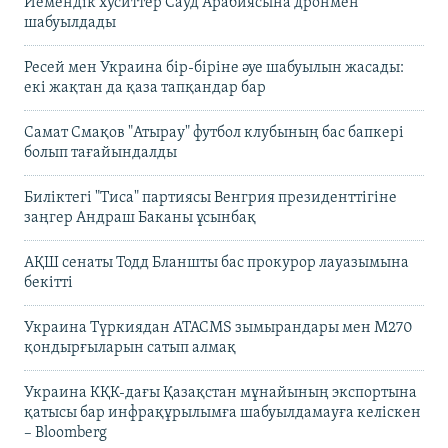
Йемендік хуситтер Сауд Арабиясына дронмен
шабуылдады
Ресей мен Украина бір-біріне әуе шабуылын жасады:
екі жақтан да қаза тапқандар бар
Самат Смақов "Атырау" футбол клубының бас бапкері
болып тағайындалды
Биліктегі "Тиса" партиясы Венгрия президенттігіне
заңгер Андраш Баканы ұсынбақ
АҚШ сенаты Тодд Бланшты бас прокурор лауазымына
бекітті
Украина Түркиядан ATACMS зымырандары мен M270
қондырғыларын сатып алмақ
Украина КҚК-дағы Қазақстан мұнайының экспортына
қатысы бар инфрақұрылымға шабуылдамауға келіскен
– Bloomberg