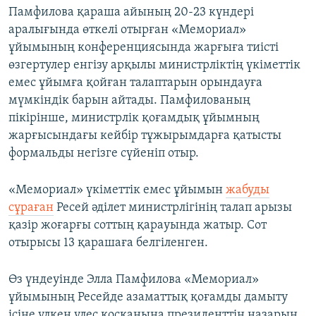
Памфилова қараша айының 20-23 күндері
аралығында өткелі отырған «Мемориал»
ұйымының конференциясында жарғыға тиісті
өзгертулер енгізу арқылы министрліктің үкіметтік
емес ұйымға қойған талаптарын орындауға
мүмкіндік барын айтады. Памфилованың
пікірінше, министрлік қоғамдық ұйымның
жарғысындағы кейбір тұжырымдарға қатысты
формальды негізге сүйеніп отыр.
«Мемориал» үкіметтік емес ұйымын
жабуды
сұраған
Ресей әділет министрлігінің талап арызы
қазір жоғарғы соттың қарауында жатыр. Сот
отырысы 13 қарашаға белгіленген.
Өз үндеуінде Элла Памфилова «Мемориал»
ұйымының Ресейде азаматтық қоғамды дамыту
ісіне үлкен үлес қосқанына президенттің назарын