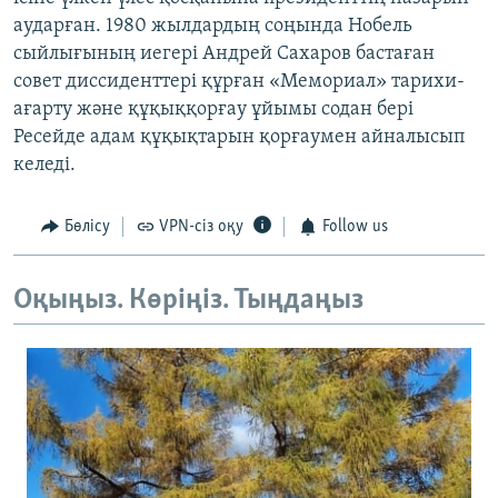
аударған. 1980 жылдардың соңында Нобель
сыйлығының иегері Андрей Сахаров бастаған
совет диссиденттері құрған «Мемориал» тарихи-
ағарту және құқыққорғау ұйымы содан бері
Ресейде адам құқықтарын қорғаумен айналысып
келеді.
Бөлісу
VPN-сіз оқу
Follow us
Оқыңыз. Көріңіз. Тыңдаңыз