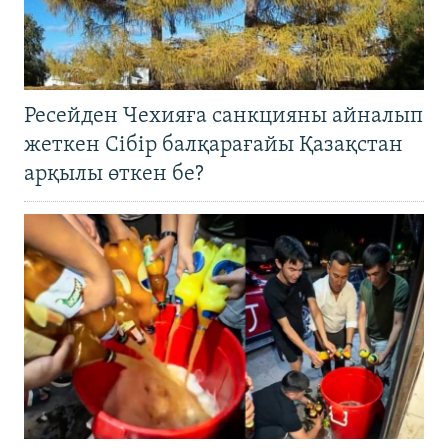
Ресейден Чехияға санкцияны айналып
жеткен Сібір балқарағайы Қазақстан
арқылы өткен бе?