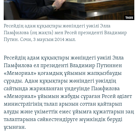
ЖАЗЫЛЫҢЫЗ
Ресейдің адам құқықтары жөніндегі уәкілі Элла
Памфилова (оң жақта) мен Ресей президенті Владимир
Басқа тілдерде
Путин. Сочи, 3 маусым 2014 жыл.
Ресейдің адам құқықтары жөніндегі уәкілі Элла
Памфилова ел президенті Владимир Путиннен
«Мемориал» қоғамдық ұйымын жапқызбауды
сұрады. Адам құқықтары жөніндегі уәкілдің
сайтында жарияланған үндеуінде Памфилова
«Мемориал» ұйымын жабуды сұраған Ресей әділет
министрлігінің талап арызын соттан қайтарып
алуды және үкіметтік емес ұйымға құжаттарын заң
талаптарына сәйкестендіруге мүмкіндік беруді
ұсынған.