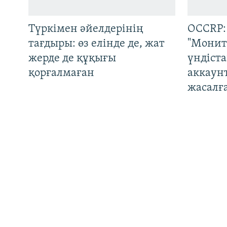
ЖАЗЫЛЫҢЫЗ
Түркімен әйелдерінің
OCCRP:
тағдыры: өз елінде де, жат
"Монит
жерде де құқығы
үндіст
Басқа тілдерде
қорғалмаған
аккаун
жасалғ
Украина соққыларынан
Шекара
қоймалары өртенген
Лұқпан