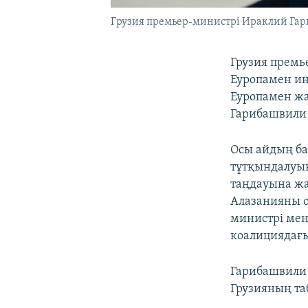
Грузия премьер-министрі Ираклий Га
Грузия премь
Еуропамен ин
Еуропамен жа
Гарибашвили 
Осы айдың ба
тұтқындалуын
таңдауына жа
Алазанияны о
министрі мен
коалициядағы
Гарибашвили 
Грузияның та