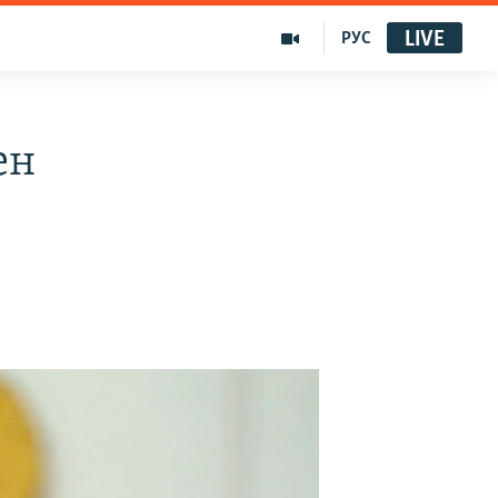
LIVE
РУС
ен