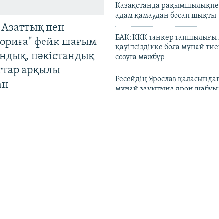
Қазақстанда рақымшылықпен
адам қамаудан босап шықты
 Азаттық пен
БАҚ: КҚК танкер тапшылығы
ориға" фейк шағым
қауіпсіздікке бола мұнай тиеу
андық, пәкістандық
созуға мәжбүр
ттар арқылы
Ресейдің Ярослав қаласындағ
ан
мұнай зауытына дрон шабуы
Wildberries негізгі қоймала
Ресейден көшірмек деген ха
жоққа шығарды
Түркістан өңірінде әйелдерді
"ұрғашылар", әншілерді – "
жаршысы" деген тұрғын ұстал
қозғалды
 қызметі журналист
 Ахмедияровты
Киев пен Киев облысында Рес