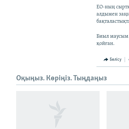
ЕО-ның сыртқ
алдымен заңн
бақталастықта
Биыл маусым 
қойған.
Бөлісу
Оқыңыз. Көріңіз. Тыңдаңыз
Русский