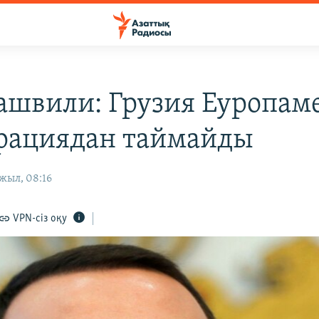
ашвили: Грузия Еуропам
рациядан таймайды
жыл, 08:16
VPN-сіз оқу