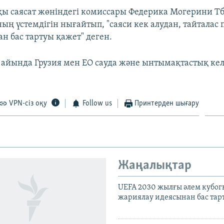
ы саясат жөніндегі комиссары Федерика Могерини Т
ың үстемдігін нығайтып, "саяси кек алудан, тайталас 
н бас тартуы қажет" деген.
айында Грузия мен ЕО сауда және ынтымақтастық келі
VPN-сіз оқу
Follow us
Принтерден шығару
Жаңалықтар
UEFA 2030 жылғы әлем кубог
жариялау идеясынан бас та