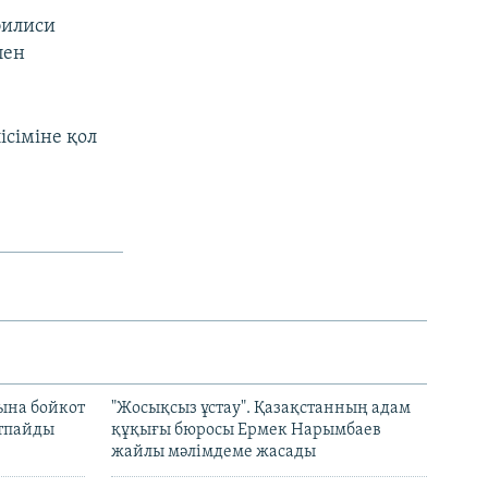
билиси
пен
сіміне қол
ына бойкот
"Жосықсыз ұстау". Қазақстанның адам
ртпайды
құқығы бюросы Ермек Нарымбаев
жайлы мәлімдеме жасады