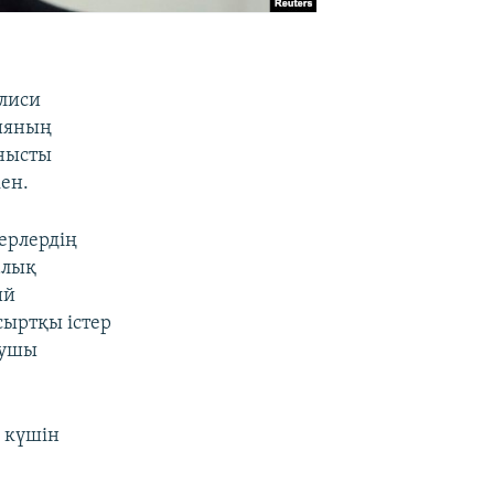
лиси
зияның
анысты
ен.
ерлердің
алық
ий
сыртқы істер
рушы
 күшін