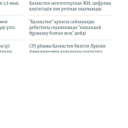
 1,5 мың
Қазақстан мектептерінде ЖИ, цифрлық
қауіпсіздік пән ретінде оқытылады
 мен
"Қазақстан" арнасы сайлауалды
ді үзіп-
дебаттағы сауалнамада "ешқандай
бұрмалау болған жоқ" дейді
ы ірі
CPJ ұйымы Қазақстан билігін Лұқпан
лдады
Ахмедияровты қудалауды тоқтатуға
үндеді
рын
"Әділ сөз" қоры Динара Егеубаеваға
барды
қатысты істі ашық тергеуге шақырды
 –
Ресейдің Тула облысында дрон
шайтанның
шабуылынан кейін Wildberries
ып, іс
орталығы өртенді
ейдің әуе
Қазақ кинорежиссері Ардақ Әмірқұлов