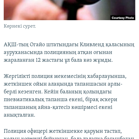
ЖАЗЫЛЫҢЫЗ
Көрнекі сурет.
Басқа тілдерде
АҚШ-тың Огайо штатындағы Кливленд қаласының
ауруханасында полицияның атқан оғынан
жараланған 12 жастағы ұл бала көз жұмды.
Жергілікті полиция мекемесінің хабарлауынша,
жеткіншек ойын алаңында тапаншасын арлы-
берлі кезенген. Кейін баланың қолындағы
пневматикалық тапанша екені, бірақ әскери
тапаншаның айна-қатесіз көшірмесі екені
анықталған.
Полиция офицері жеткіншекке қаруын тастап,