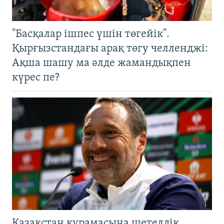
"Басқалар ішпес үшін төгейік".
Қырғызстандағы арақ төгу челленджі:
Ақша шашу ма әлде жамандықпен
күрес пе?
Қазақстан құрамасына шетелдік