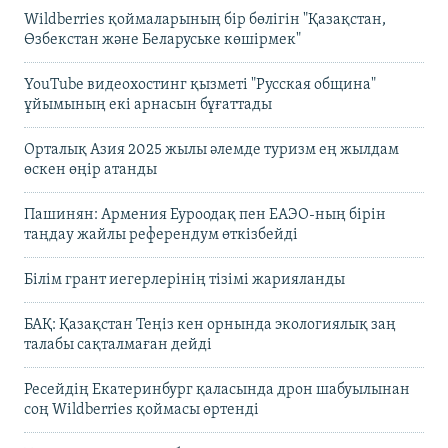
Wildberries қоймаларының бір бөлігін "Қазақстан,
Өзбекстан және Беларуське көшірмек"
YouTube видеохостинг қызметі "Русская община"
ұйымының екі арнасын бұғаттады
Орталық Азия 2025 жылы әлемде туризм ең жылдам
өскен өңір атанды
Пашинян: Армения Еуроодақ пен ЕАЭО-ның бірін
таңдау жайлы референдум өткізбейді
Білім грант иегерлерінің тізімі жарияланды
БАҚ: Қазақстан Теңіз кен орнында экологиялық заң
талабы сақталмаған дейді
Ресейдің Екатеринбург қаласында дрон шабуылынан
соң Wildberries қоймасы өртенді