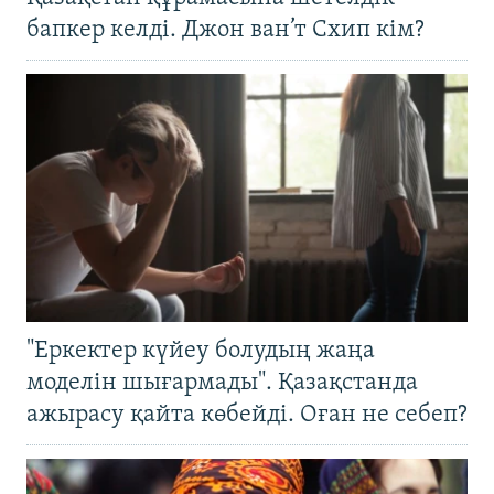
бапкер келді. Джон ван’т Схип кім?
"Еркектер күйеу болудың жаңа
моделін шығармады". Қазақстанда
ажырасу қайта көбейді. Оған не себеп?