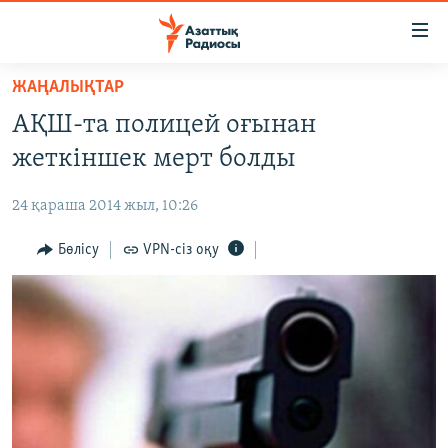
Accessibility
links
Skip
ЖАҢАЛЫҚТАР
to
ЖАҢАЛЫҚТАР
АҚШ-та полицей оғынан
main
САЯСАТ
content
жеткіншек мерт болды
AZATTYQTV
Skip
to
24 қараша 2014 жыл, 10:26
ҚАҢТАР ОҚИҒАСЫ
main
АДАМ ҚҰҚЫҚТАРЫ
Бөлісу
VPN-сіз оқу
Navigation
Skip
ӘЛЕУМЕТ
to
ӘЛЕМ
Search
АРНАЙЫ ЖОБАЛАР
Русский