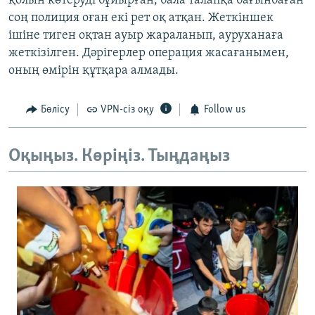
қолын көтеруді бұйырған, бала талапқа бағынбаған
соң полиция оған екі рет оқ атқан. Жеткіншек
ішіне тиген оқтан ауыр жараланып, ауруханаға
жеткізілген. Дәрігерлер операция жасағанымен,
оның өмірін құтқара алмады.
Бөлісу
VPN-сіз оқу
Follow us
Оқыңыз. Көріңіз. Тыңдаңыз