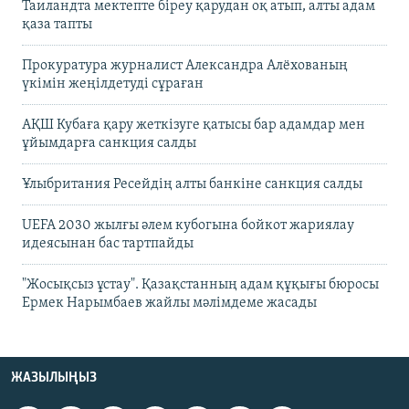
Таиландта мектепте біреу қарудан оқ атып, алты адам
қаза тапты
Прокуратура журналист Александра Алёхованың
үкімін жеңілдетуді сұраған
АҚШ Кубаға қару жеткізуге қатысы бар адамдар мен
ұйымдарға санкция салды
Ұлыбритания Ресейдің алты банкіне санкция салды
UEFA 2030 жылғы әлем кубогына бойкот жариялау
идеясынан бас тартпайды
"Жосықсыз ұстау". Қазақстанның адам құқығы бюросы
Ермек Нарымбаев жайлы мәлімдеме жасады
ЖАЗЫЛЫҢЫЗ