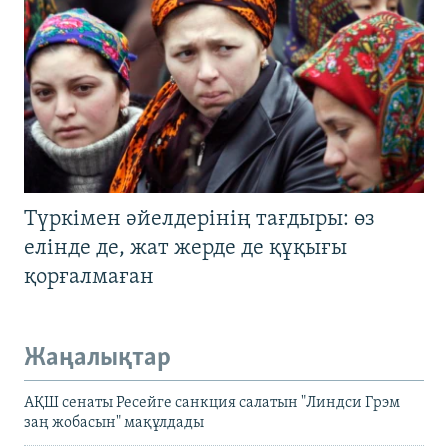
Түркімен әйелдерінің тағдыры: өз
елінде де, жат жерде де құқығы
қорғалмаған
Жаңалықтар
АҚШ сенаты Ресейге санкция салатын "Линдси Грэм
заң жобасын" мақұлдады