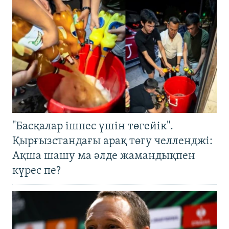
"Басқалар ішпес үшін төгейік".
Қырғызстандағы арақ төгу челленджі:
Ақша шашу ма әлде жамандықпен
күрес пе?