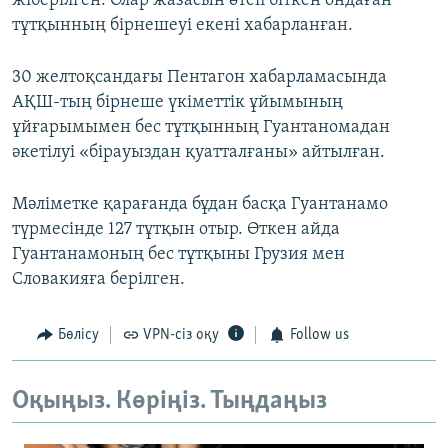
жіберілген. Олар жазасын өтеп біткен ондаған
тұтқынның бірнешеуі екені хабарланған.
30 желтоқсандағы Пентагон хабарламасында
АҚШ-тың бірнеше үкіметтік ұйымының
ұйғарымымен бес тұтқынның Гуантаномадан
әкетілуі «бірауыздан қуатталғаны» айтылған.
Мәліметке қарағанда бұдан басқа Гуантанамо
түрмесінде 127 тұтқын отыр. Өткен айда
Гуантанамоның бес тұтқыны Грузия мен
Словакияға берілген.
Бөлісу
VPN-сіз оқу
Follow us
Оқыңыз. Көріңіз. Тыңдаңыз