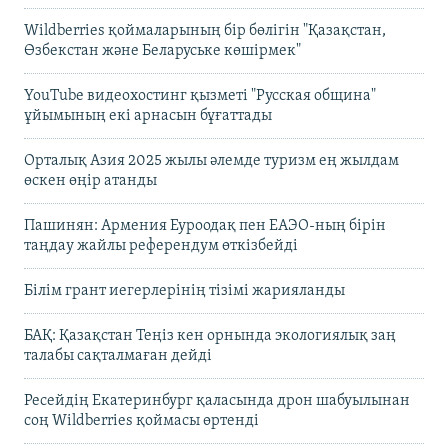
Wildberries қоймаларының бір бөлігін "Қазақстан,
Өзбекстан және Беларуське көшірмек"
YouTube видеохостинг қызметі "Русская община"
ұйымының екі арнасын бұғаттады
Орталық Азия 2025 жылы әлемде туризм ең жылдам
өскен өңір атанды
Пашинян: Армения Еуроодақ пен ЕАЭО-ның бірін
таңдау жайлы референдум өткізбейді
Білім грант иегерлерінің тізімі жарияланды
БАҚ: Қазақстан Теңіз кен орнында экологиялық заң
талабы сақталмаған дейді
Ресейдің Екатеринбург қаласында дрон шабуылынан
соң Wildberries қоймасы өртенді