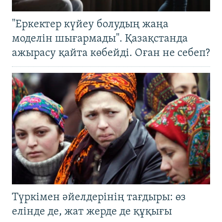
"Еркектер күйеу болудың жаңа
моделін шығармады". Қазақстанда
ажырасу қайта көбейді. Оған не себеп?
Түркімен әйелдерінің тағдыры: өз
елінде де, жат жерде де құқығы