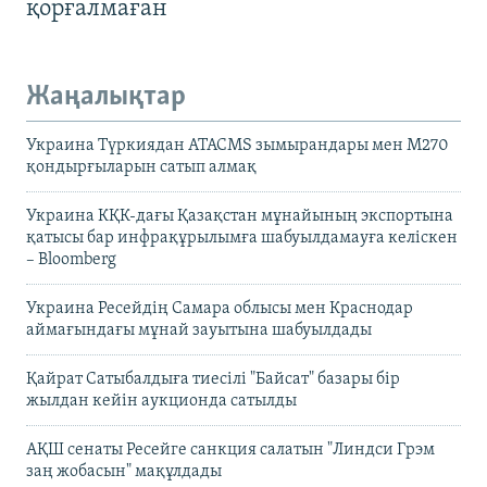
қорғалмаған
Жаңалықтар
Украина Түркиядан ATACMS зымырандары мен M270
қондырғыларын сатып алмақ
Украина КҚК-дағы Қазақстан мұнайының экспортына
қатысы бар инфрақұрылымға шабуылдамауға келіскен
– Bloomberg
Украина Ресейдің Самара облысы мен Краснодар
аймағындағы мұнай зауытына шабуылдады
Қайрат Сатыбалдыға тиесілі "Байсат" базары бір
жылдан кейін аукционда сатылды
АҚШ сенаты Ресейге санкция салатын "Линдси Грэм
заң жобасын" мақұлдады