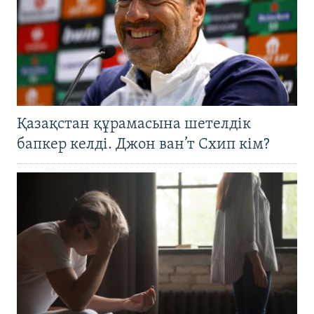
Қазақстан құрамасына шетелдік
бапкер келді. Джон ван’т Схип кім?