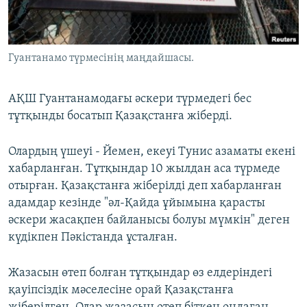
ЖАЗЫЛЫҢЫЗ
Гуантанамо түрмесінің маңдайшасы.
Басқа тілдерде
АҚШ Гуантанамодағы әскери түрмедегі бес
тұтқынды босатып Қазақстанға жіберді.
Олардың үшеуі - Йемен, екеуі Тунис азаматы екені
хабарланған. Тұтқындар 10 жылдан аса түрмеде
отырған. Қазақстанға жіберілді деп хабарланған
адамдар кезінде "әл-Қайда ұйымына қарасты
әскери жасақпен байланысы болуы мүмкін" деген
күдікпен Пәкістанда ұсталған.
Жазасын өтеп болған тұтқындар өз елдеріндегі
қауіпсіздік мәселесіне орай Қазақстанға