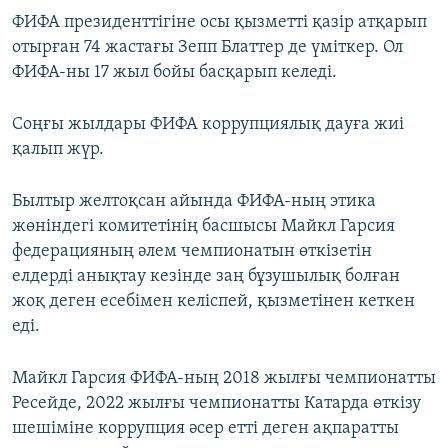
ФИФА президенттігіне осы қызметті қазір атқарып
отырған 74 жастағы Зепп Блаттер де үміткер. Ол
ФИФА-ны 17 жыл бойы басқарып келеді.
Соңғы жылдары ФИФА коррупциялық дауға жиі
қалып жүр.
Былтыр желтоқсан айында ФИФА-ның этика
жөніндегі комитетінің басшысы Майкл Гарсия
федерацияның әлем чемпионатын өткізетін
елдерді анықтау кезінде заң бұзушылық болған
жоқ деген есебімен келіспей, қызметінен кеткен
еді.
Майкл Гарсия ФИФА-ның 2018 жылғы чемпионатты
Ресейде, 2022 жылғы чемпионатты Катарда өткізу
шешіміне коррупция әсер етті деген ақпаратты