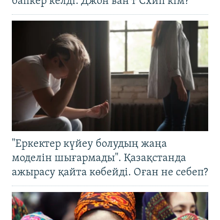
бапкер келді. Джон ван’т Схип кім?
"Еркектер күйеу болудың жаңа
моделін шығармады". Қазақстанда
ажырасу қайта көбейді. Оған не себеп?