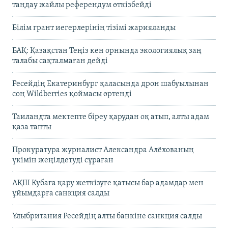
таңдау жайлы референдум өткізбейді
Білім грант иегерлерінің тізімі жарияланды
БАҚ: Қазақстан Теңіз кен орнында экологиялық заң
талабы сақталмаған дейді
Ресейдің Екатеринбург қаласында дрон шабуылынан
соң Wildberries қоймасы өртенді
Таиландта мектепте біреу қарудан оқ атып, алты адам
қаза тапты
Прокуратура журналист Александра Алёхованың
үкімін жеңілдетуді сұраған
АҚШ Кубаға қару жеткізуге қатысы бар адамдар мен
ұйымдарға санкция салды
Ұлыбритания Ресейдің алты банкіне санкция салды