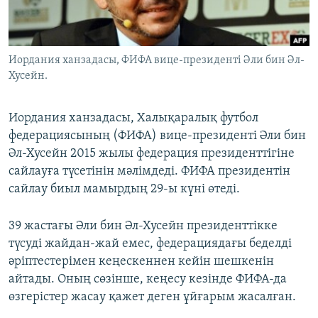
ЖАЗЫЛЫҢЫЗ
Иордания ханзадасы, ФИФА вице-президенті Әли бин Әл-
Хусейн.
Басқа тілдерде
Иордания ханзадасы, Халықаралық футбол
федерациясының (ФИФА) вице-президенті Әли бин
Әл-Хусейн 2015 жылы федерация президенттігіне
сайлауға түсетінін мәлімдеді. ФИФА президентін
сайлау биыл мамырдың 29-ы күні өтеді.
39 жастағы Әли бин Әл-Хусейн президенттікке
түсуді жайдан-жай емес, федерациядағы беделді
әріптестерімен кеңескеннен кейін шешкенін
айтады. Оның сөзінше, кеңесу кезінде ФИФА-да
өзгерістер жасау қажет деген ұйғарым жасалған.