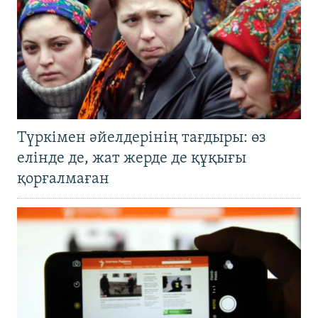
Түркімен әйелдерінің тағдыры: өз
елінде де, жат жерде де құқығы
қорғалмаған