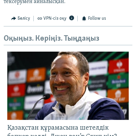
тексерумен айналысқан.
Бөлісу
VPN-сіз оқу
Follow us
Оқыңыз. Көріңіз. Тыңдаңыз
Қазақстан құрамасына шетелдік