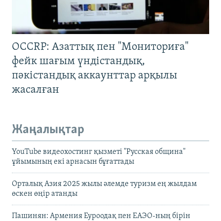
OCCRP: Азаттық пен "Мониториға"
фейк шағым үндістандық,
пәкістандық аккаунттар арқылы
жасалған
Жаңалықтар
YouTube видеохостинг қызметі "Русская община"
ұйымының екі арнасын бұғаттады
Орталық Азия 2025 жылы әлемде туризм ең жылдам
өскен өңір атанды
Пашинян: Армения Еуроодақ пен ЕАЭО-ның бірін