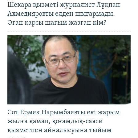
Шекара қызметі журналист Лұқпан
Ахмедияровты елден шығармады.
Оған қарсы шағым жазған кім?
Сот Ермек Нарымбаевты екі жарым
жылға қамап, қоғамдық-саяси
қызметпен айналысуына тыйым