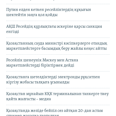
Путин елден кеткен ресейліктердің құқығын
шектейтін заңға қол қойды
АҚШ Ресейдің құрлықтағы әскеріне қарсы санкция
енгізді
Қазақстанның сауда министрі кәсіпкерлерге отандық
маркетплейстерге басымдық беру жайлы кеңес айтты
Ресейлік шенеунік Мәскеу мен Астана
маркетплейстерді біріктірмек дейді
Қазақстанға шетелдіктерді электронды рұқсатпен
кіргізу жобасы талқыға ұсынылды
Қазақстан мұнайын КҚК терминалынан танкерге тиеу
қайта жалғасты – медиа
Қазақстанда желіде бейпіл сөз айтқан 20-дан астам
стример жауапқа тартылған