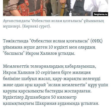
ЖАЗЫЛЫҢЫЗ
Ауғанстандағы "Өзбекстан ислам қозғалысы" ұйымының
мүшелері. (Көрнекі сурет).
Басқа тілдерде
Тәжікстанда "Өзбекстан ислам қозғалысы" (ӨИҚ)
ұйымына мүше деген 10 күдікті мен олардың
"басшысы" Икром Халилов ұсталды.
Мемлекеттік телеарналардың хабарлауынша,
Икром Халилов 10 серігімен бірге милиция
бөліміне шабуыл жасап, қару-жарақты иеленуді
және одан ары қарай "ислам мемлекетін" құру үшін
қарулы қарсылықты бастауды жоспарлаған.
Күдіктілер Душанбеден 50 километр
қашықтықтағы Шахринав ауданында ұсталған.