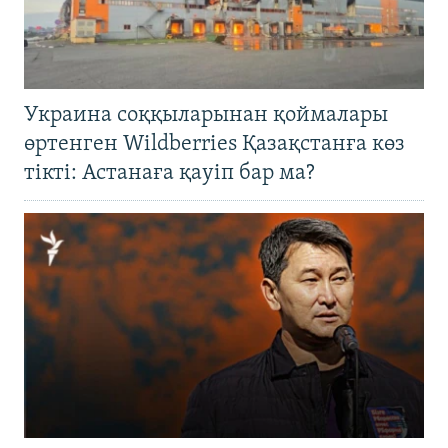
Украина соққыларынан қоймалары
өртенген Wildberries Қазақстанға көз
тікті: Астанаға қауіп бар ма?