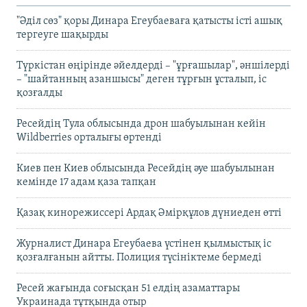
"Әділ сөз" қоры Динара Егеубаеваға қатысты істі ашық
тергеуге шақырды
Түркістан өңірінде әйелдерді – "ұрғашылар", әншілерді
– "шайтанның азаншысы" деген тұрғын ұсталып, іс
қозғалды
Ресейдің Тула облысында дрон шабуылынан кейін
Wildberries орталығы өртенді
Киев пен Киев облысында Ресейдің әуе шабуылынан
кемінде 17 адам қаза тапқан
Қазақ кинорежиссері Ардақ Әмірқұлов дүниеден өтті
Журналист Динара Егеубаева үстінен қылмыстық іс
қозғалғанын айтты. Полиция түсініктеме бермеді
Ресей жағында соғысқан 51 елдің азаматтары
Украинада тұтқында отыр