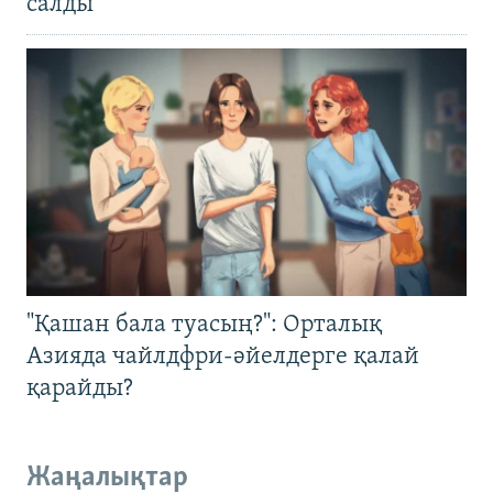
салды
"Қашан бала туасың?": Орталық
Азияда чайлдфри-әйелдерге қалай
қарайды?
Жаңалықтар