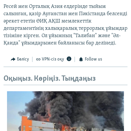
Ресей мен Орталық Азия елдерінде тыйым
салынған, қазір Ауғанстан мен Пәкістанда белсенді
әрекет ететін ӨИҚ АҚШ мемлекеттік
департаментінің халықаралық террорлық ұйымдар
тізіміне кірген. Ол ұйымның "Талибан" және "Әл-
Қаида" ұйымдарымен байланысы бар делінеді.
Бөлісу
VPN-сіз оқу
Follow us
Оқыңыз. Көріңіз. Тыңдаңыз