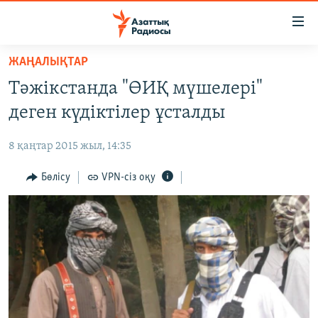
Accessibility
links
Skip
ЖАҢАЛЫҚТАР
to
ЖАҢАЛЫҚТАР
Тәжікстанда "ӨИҚ мүшелері"
main
САЯСАТ
content
деген күдіктілер ұсталды
AZATTYQTV
Skip
to
8 қаңтар 2015 жыл, 14:35
ҚАҢТАР ОҚИҒАСЫ
main
АДАМ ҚҰҚЫҚТАРЫ
Бөлісу
VPN-сіз оқу
Navigation
Skip
ӘЛЕУМЕТ
to
ӘЛЕМ
Search
АРНАЙЫ ЖОБАЛАР
Русский