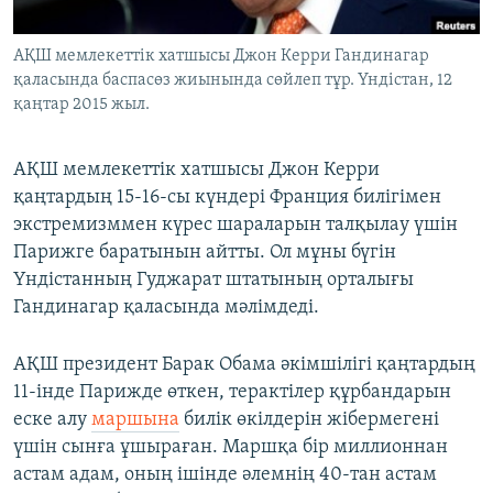
ЖАЗЫЛЫҢЫЗ
АҚШ мемлекеттік хатшысы Джон Керри Гандинагар
қаласында баспасөз жиынында сөйлеп тұр. Үндістан, 12
қаңтар 2015 жыл.
Басқа тілдерде
АҚШ мемлекеттік хатшысы Джон Керри
қаңтардың 15-16-сы күндері Франция билігімен
экстремизммен күрес шараларын талқылау үшін
Парижге баратынын айтты. Ол мұны бүгін
Үндістанның Гуджарат штатының орталығы
Гандинагар қаласында мәлімдеді.
АҚШ президент Барак Обама әкімшілігі қаңтардың
11-інде Парижде өткен, терактілер құрбандарын
еске алу
маршына
билік өкілдерін жібермегені
үшін сынға ұшыраған. Маршқа бір миллионнан
астам адам, оның ішінде әлемнің 40-тан астам