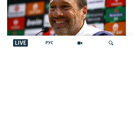
LIVE
РУС
Қазақстан құрамасына шетелдік
бапкер келді. Джон ван’т Схип кім?
İздеу