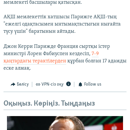
мемлекеті басшылары қатысқан.
АҚШ мемлекеттік хатшысы Парижге АҚШ-тың
"ежелгі одақтасымен ынтымақтастығын нығайта
түсу үшін" баратынын айтады.
Джон Керри Парижде Франция сыртқы істер
министрі Лорен Фабиуспен кездесіп,
7-9
қаңтардағы терактілерден
құрбан болған 17 адамды
еске алмақ.
Бөлісу
VPN-сіз оқу
Follow us
Оқыңыз. Көріңіз. Тыңдаңыз