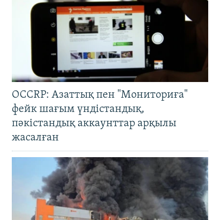
OCCRP: Азаттық пен "Мониториға"
фейк шағым үндістандық,
пәкістандық аккаунттар арқылы
жасалған