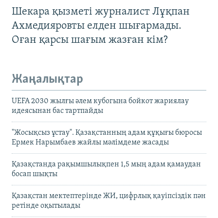
Шекара қызметі журналист Лұқпан
Ахмедияровты елден шығармады.
Оған қарсы шағым жазған кім?
Жаңалықтар
UEFA 2030 жылғы әлем кубогына бойкот жариялау
идеясынан бас тартпайды
"Жосықсыз ұстау". Қазақстанның адам құқығы бюросы
Ермек Нарымбаев жайлы мәлімдеме жасады
Қазақстанда рақымшылықпен 1,5 мың адам қамаудан
босап шықты
Қазақстан мектептерінде ЖИ, цифрлық қауіпсіздік пән
ретінде оқытылады