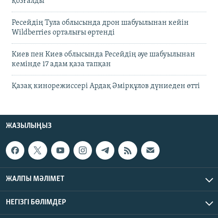
қозғалды
Ресейдің Тула облысында дрон шабуылынан кейін
Wildberries орталығы өртенді
Киев пен Киев облысында Ресейдің әуе шабуылынан
кемінде 17 адам қаза тапқан
Қазақ кинорежиссері Ардақ Әмірқұлов дүниеден өтті
ЖАЗЫЛЫҢЫЗ
ЖАЛПЫ МӘЛІМЕТ
НЕГІЗГІ БӨЛІМДЕР