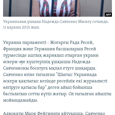
ЖАЗЫЛЫҢЫЗ
Украиналық ұшқыш Надежда Савченко Мәскеу сотында.
11 қараша 2015 жыл.
Басқа тілдерде
Украина парламенті - Жоғарғы Рада Ресей,
Франция және Германия басшыларын Ресей
түрмесінде аштық жариялап отырған украин
әскери-әуе күштерінің ұшқышы Надежда
Савченконы босатуға ықпал етуге шақырды.
Савченко өзіне тағылған "Шығыс Украинада
әскери қақтығыс кезінде ресейлік екі журналисті
өлтіруге қатысы бар" деген айып бойынша
басталатын сотты күтіп жатыр. Ол тағылған айыпты
мойындамайды.
Адвокаты Марк Фейгиннің айтуынша, Савченко