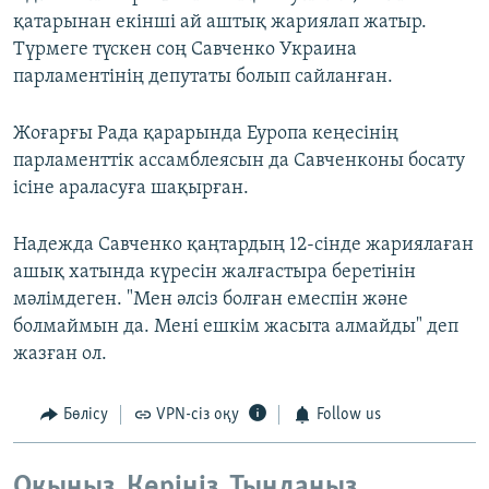
қатарынан екінші ай аштық жариялап жатыр.
Түрмеге түскен соң Савченко Украина
парламентінің депутаты болып сайланған.
Жоғарғы Рада қарарында Еуропа кеңесінің
парламенттік ассамблеясын да Савченконы босату
ісіне араласуға шақырған.
Надежда Савченко қаңтардың 12-сінде жариялаған
ашық хатында күресін жалғастыра беретінін
мәлімдеген. "Мен әлсіз болған емеспін және
болмаймын да. Мені ешкім жасыта алмайды" деп
жазған ол.
Бөлісу
VPN-сіз оқу
Follow us
Оқыңыз. Көріңіз. Тыңдаңыз