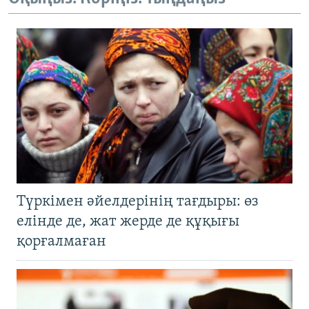
Түркімен әйелдерінің тағдыры: өз
елінде де, жат жерде де құқығы
қорғалмаған