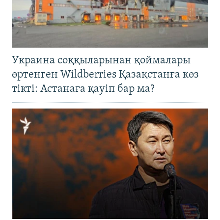
Украина соққыларынан қоймалары
өртенген Wildberries Қазақстанға көз
тікті: Астанаға қауіп бар ма?