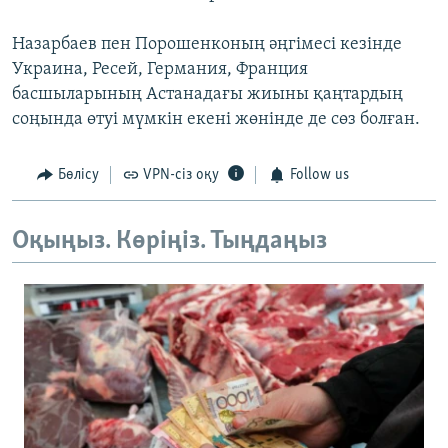
Назарбаев пен Порошенконың әңгімесі кезінде
Украина, Ресей, Германия, Франция
басшыларының Астанадағы жиыны қаңтардың
соңында өтуі мүмкін екені жөнінде де сөз болған.
Бөлісу
VPN-сіз оқу
Follow us
Оқыңыз. Көріңіз. Тыңдаңыз