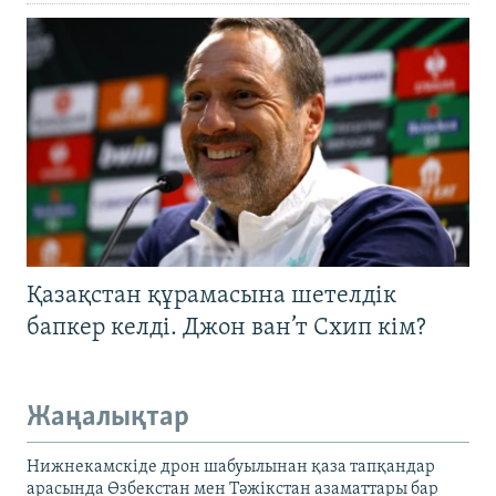
Қазақстан құрамасына шетелдік
бапкер келді. Джон ван’т Схип кім?
Жаңалықтар
Нижнекамскіде дрон шабуылынан қаза тапқандар
арасында Өзбекстан мен Тәжікстан азаматтары бар