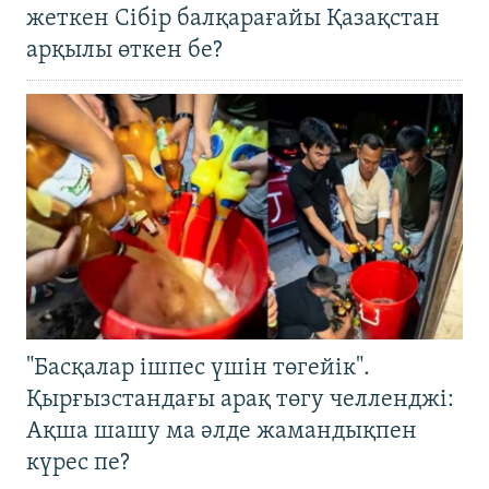
жеткен Сібір балқарағайы Қазақстан
арқылы өткен бе?
"Басқалар ішпес үшін төгейік".
Қырғызстандағы арақ төгу челленджі:
Ақша шашу ма әлде жамандықпен
күрес пе?