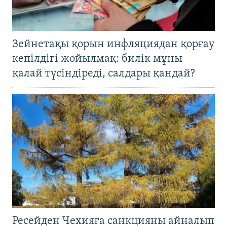
Зейнетақы қорын инфляциядан қорғау
кепілдігі жойылмақ: билік мұны
қалай түсіндіреді, салдары қандай?
Ресейден Чехияға санкцияны айналып