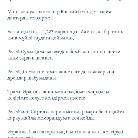
Маңғыстауда экологтар Каспий бетіндегі майлы
дақтарды тексермек
Бастапқы баға – 1,227 млрд теңге. Алматыда бір тонна
киік мүйізі саудаға қойылмақ
Ресей Сумы қаласын әуеден бомбалап, оннан астам
адам зардап шеккен
Ресейдің Нижнекамск және өзге де қалаларына
дрондар шабуылдады
Трамп Иранды экономикалық қысым арқылы
келісімге келуге көндірмек ниетте
Ресей мен Сирия әскери нысандар мәртебесін қайта
қарау жайлы меморандумға қол қойды
Израиль Газа секторының бөлігін қалпына келтіруді