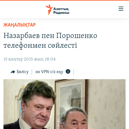
Accessibility
links
Skip
ЖАҢАЛЫҚТАР
to
ЖАҢАЛЫҚТАР
Назарбаев пен Порошенко
main
САЯСАТ
content
телефонмен сөйлесті
AZATTYQTV
Skip
to
15 қаңтар 2015 жыл, 18:04
ҚАҢТАР ОҚИҒАСЫ
main
АДАМ ҚҰҚЫҚТАРЫ
Бөлісу
VPN-сіз оқу
Navigation
Skip
ӘЛЕУМЕТ
to
ӘЛЕМ
Search
АРНАЙЫ ЖОБАЛАР
Русский