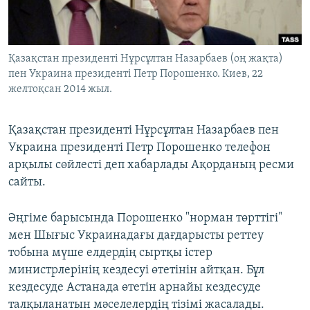
ЖАЗЫЛЫҢЫЗ
Қазақстан президенті Нұрсұлтан Назарбаев (оң жақта)
пен Украина президенті Петр Порошенко. Киев, 22
Басқа тілдерде
желтоқсан 2014 жыл.
Қазақстан президенті Нұрсұлтан Назарбаев пен
Украина президенті Петр Порошенко телефон
арқылы сөйлесті деп хабарлады Ақорданың ресми
сайты.
​Әңгіме барысында Порошенко "норман төрттігі"
мен Шығыс Украинадағы дағдарысты реттеу
тобына мүше елдердің сыртқы істер
министрлерінің кездесуі өтетінін айтқан. Бұл
кездесуде Астанада өтетін арнайы кездесуде
талқыланатын мәселелердің тізімі жасалады.