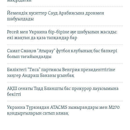
мақұлдаған
Йемендік хуситтер Сауд Арабиясына дронмен
шабуылдады
Ресей мен Украина бір-біріне әуе шабуылын жасады:
екі жақтан да қаза тапқандар бар
Самат Смақов "Атырау" футбол клубының бас бапкері
болып тағайындалды
Биліктегі "Тиса" партиясы Венгрия президенттігіне
заңгер Андраш Баканы ұсынбақ
АҚШ сенаты Тодд Бланшты бас прокурор лауазымына
бекітті
Украина Түркиядан ATACMS зымырандары мен M270
қондырғыларын сатып алмақ