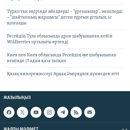
Түркістан өңірінде әйелдерді – "ұрғашылар", әншілерді
– "шайтанның жаршысы" деген тұрғын ұсталып, іс
қозғалды
Ресейдің Тула облысында дрон шабуылынан кейін
Wildberries орталығы өртенді
Киев пен Киев облысында Ресейдің әуе шабуылынан
кемінде 17 адам қаза тапқан
Қазақ кинорежиссері Ардақ Әмірқұлов дүниеден өтті
ЖАЗЫЛЫҢЫЗ
ЖАЛПЫ МӘЛІМЕТ