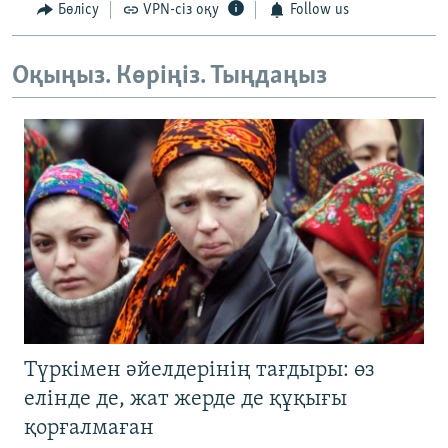
Бөлісу
VPN-сіз оқу
Follow us
Оқыңыз. Көріңіз. Тыңдаңыз
Түркімен әйелдерінің тағдыры: өз
елінде де, жат жерде де құқығы
қорғалмаған