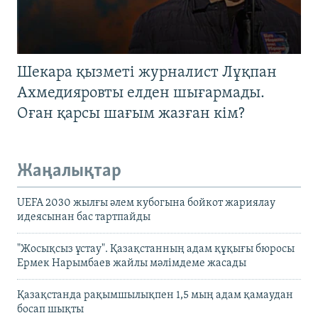
Шекара қызметі журналист Лұқпан
Ахмедияровты елден шығармады.
Оған қарсы шағым жазған кім?
Жаңалықтар
UEFA 2030 жылғы әлем кубогына бойкот жариялау
идеясынан бас тартпайды
"Жосықсыз ұстау". Қазақстанның адам құқығы бюросы
Ермек Нарымбаев жайлы мәлімдеме жасады
Қазақстанда рақымшылықпен 1,5 мың адам қамаудан
босап шықты