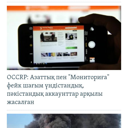
OCCRP: Азаттық пен "Мониториға"
фейк шағым үндістандық,
пәкістандық аккаунттар арқылы
жасалған