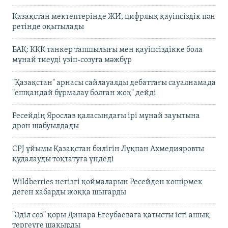
Қазақстан мектептерінде ЖИ, цифрлық қауіпсіздік пән
ретінде оқытылады
БАҚ: КҚК танкер тапшылығы мен қауіпсіздікке бола
мұнай тиеуді үзіп-созуға мәжбүр
"Қазақстан" арнасы сайлауалды дебаттағы сауалнамада
"ешқандай бұрмалау болған жоқ" дейді
Ресейдің Ярослав қаласындағы ірі мұнай зауытына
дрон шабуылдады
CPJ ұйымы Қазақстан билігін Лұқпан Ахмедияровты
қудалауды тоқтатуға үндеді
Wildberries негізгі қоймаларын Ресейден көшірмек
деген хабарды жоққа шығарды
"Әділ сөз" қоры Динара Егеубаеваға қатысты істі ашық
тергеуге шақырды