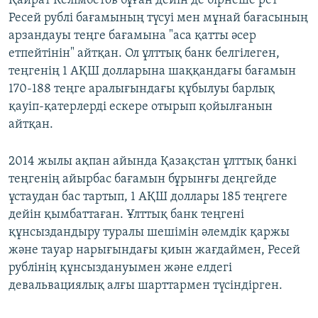
​Қайрат Келімбетов бұған дейін де бірнеше рет
Ресей рублі бағамының түсуі мен мұнай бағасының
арзандауы теңге бағамына "аса қатты әсер
етпейтінін" айтқан. Ол ұлттық банк белгілеген,
теңгенің 1 АҚШ долларына шаққандағы бағамын
170-188 теңге аралығындағы құбылуы барлық
қауіп-қатерлерді ескере отырып қойылғанын
айтқан.
2014 жылы ақпан айында Қазақстан ұлттық банкі
теңгенің айырбас бағамын бұрынғы деңгейде
ұстаудан бас тартып, 1 АҚШ доллары 185 теңгеге
дейін қымбаттаған. Ұлттық банк теңгені
құнсыздандыру туралы шешімін әлемдік қаржы
және тауар нарығындағы қиын жағдаймен, Ресей
рублінің құнсыздануымен және елдегі
девальвациялық алғы шарттармен түсіндірген.