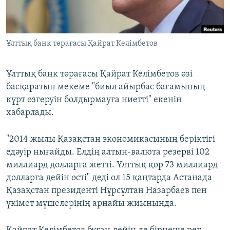
ЖАЗЫЛЫҢЫЗ
Ұлттық банк төрағасы Қайрат Келімбетов
Басқа тілдерде
Ұлттық банк төрағасы Қайрат Келімбетов өзі
басқаратын мекеме "биыл айырбас бағамының
күрт өзгеруін болдырмауға ниетті" екенін
хабарлады.
"2014 жылы Қазақстан экономикасының беріктігі
едәуір нығайды. Елдің алтын-валюта резерві 102
миллиард долларға жетті. Ұлттық қор 73 миллиард
долларға дейін өсті" деді ол 15 қаңтарда Астанада
Қазақстан президенті Нұрсұлтан Назарбаев пен
үкімет мүшелерінің арнайы жиынында.