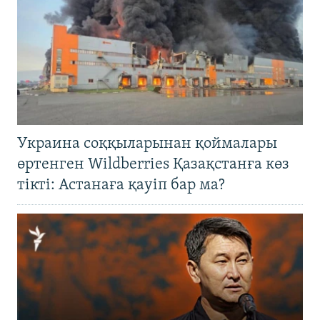
Украина соққыларынан қоймалары
өртенген Wildberries Қазақстанға көз
тікті: Астанаға қауіп бар ма?