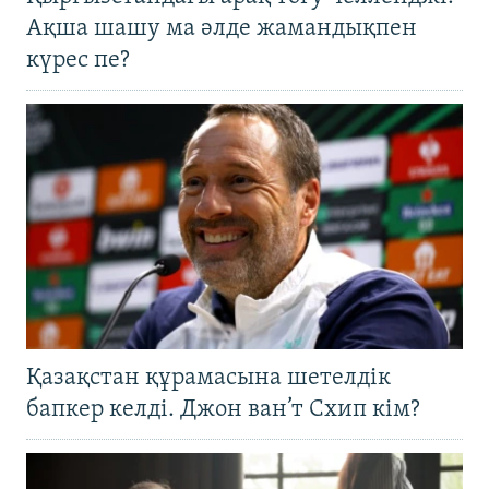
Ақша шашу ма әлде жамандықпен
күрес пе?
Қазақстан құрамасына шетелдік
бапкер келді. Джон ван’т Схип кім?