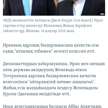
ЖАЗЫЛЫҢЫЗ
АҚШ мемлекеттік хатшысы Джон Керри (сол жақта) Иран
сыртқы істер министрі Мохаммад Жавад Зарифпен
Басқа тілдерде
сөйлесіп тұр. Женева, 14 қаңтар 2015 жыл.
Иранның ядролық бағдарламасына қатысты осы
елдің "алтылық тобымен" кезекті келіссөзі өтті.
Дипломаттардың хабарлауынша, Иран мен әлемдік
алты держава өкілдерінің Женевада өткен
Тегеранның ядролық бағдарламасына қатысты
келіссөзінен "айтарлықтай нәтиже шықпаған".
Жабық есік жағдайындағы кездесу Женевадағы
Еуропа Одағының өкілдігінде өтті.
Иран делегациясының басшысы Аббас Аракчидің