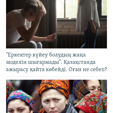
"Еркектер күйеу болудың жаңа
моделін шығармады". Қазақстанда
ажырасу қайта көбейді. Оған не себеп?