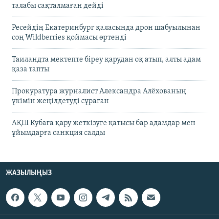
талабы сақталмаған дейді
Ресейдің Екатеринбург қаласында дрон шабуылынан
соң Wildberries қоймасы өртенді
Таиландта мектепте біреу қарудан оқ атып, алты адам
қаза тапты
Прокуратура журналист Александра Алёхованың
үкімін жеңілдетуді сұраған
АҚШ Кубаға қару жеткізуге қатысы бар адамдар мен
ұйымдарға санкция салды
ЖАЗЫЛЫҢЫЗ