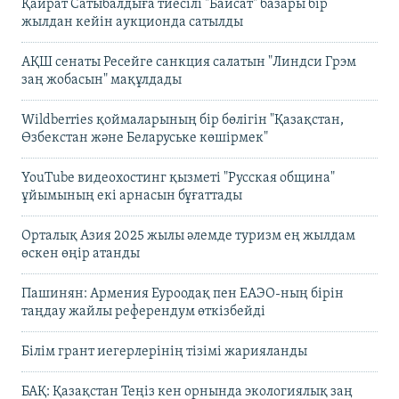
Қайрат Сатыбалдыға тиесілі "Байсат" базары бір
жылдан кейін аукционда сатылды
АҚШ сенаты Ресейге санкция салатын "Линдси Грэм
заң жобасын" мақұлдады
Wildberries қоймаларының бір бөлігін "Қазақстан,
Өзбекстан және Беларуське көшірмек"
YouTube видеохостинг қызметі "Русская община"
ұйымының екі арнасын бұғаттады
Орталық Азия 2025 жылы әлемде туризм ең жылдам
өскен өңір атанды
Пашинян: Армения Еуроодақ пен ЕАЭО-ның бірін
таңдау жайлы референдум өткізбейді
Білім грант иегерлерінің тізімі жарияланды
БАҚ: Қазақстан Теңіз кен орнында экологиялық заң