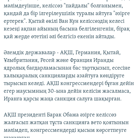
мәлімдеуінше, келіссөз "пайдалы" болғанымен,
қандай да бір ілгерілеушілік туралы айтуға "әзірге
ертерек". Қытай өкілі Ван Кун келіссөздің келесі
кезеңі ақпан айының басына белгіленгенін, бірақ
қай жерде өтетіні әлі белгісіз екенін айтады.
Әлемдік державалар - АҚШ, Германия, Қытай,
Ұлыбритания, Ресей және Франция Иранды
ядролық бағдарламасынан бас тартқызып, есесіне
халықаралық санкцияларды азайтуға көндіруге
тырысып келеді. АҚШ конгрессмендері бұған дейін
егер маусымның 30-ына дейін келісім жасалмаса,
Иранға қарсы жаңа санкция салуға шақырған.
АҚШ президенті Барак Обама әзірге келіссөз
жалғасып жатқан тұста санкцияға вето қоятынын
мәлімдеп, конгрессмендерді қысым көрсетпеуге