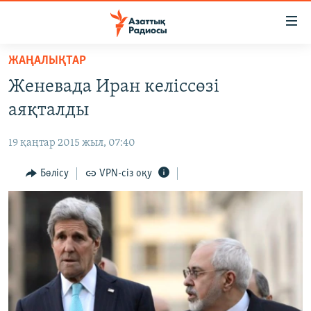
Accessibility
links
Skip
ЖАҢАЛЫҚТАР
to
ЖАҢАЛЫҚТАР
Женевада Иран келіссөзі
main
САЯСАТ
content
аяқталды
AZATTYQTV
Skip
to
19 қаңтар 2015 жыл, 07:40
ҚАҢТАР ОҚИҒАСЫ
main
АДАМ ҚҰҚЫҚТАРЫ
Бөлісу
VPN-сіз оқу
Navigation
Skip
ӘЛЕУМЕТ
to
ӘЛЕМ
Search
АРНАЙЫ ЖОБАЛАР
Русский