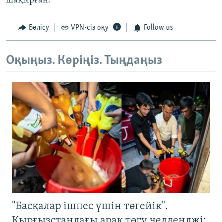
шақырған.
Бөлісу
VPN-сіз оқу
Follow us
Оқыңыз. Көріңіз. Тыңдаңыз
"Басқалар ішпес үшін төгейік".
Қырғызстандағы арақ төгу челленджі: