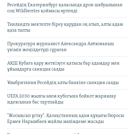
Ресейдің Екатеринбург қаласында дрон шабуылынан
соң Wildberries қоймасы өртенді
Таиландта мектепте біреу қарудан оқ атып, алты адам
қаза тапты
Прокуратура журналист Александра Алёхованың
үкімін жеңілдетуді сұраған
АҚШ Кубаға қару жеткізуге қатысы бар адамдар мен
ұйымдарға санкция салды
Ұлыбритания Ресейдің алты банкіне санкция салды
UEFA 2030 жылғы әлем кубогына бойкот жариялау
идеясынан бас тартпайды
"Жосықсыз ұстау". Қазақстанның адам құқығы бюросы
Ермек Нарымбаев жайлы мәлімдеме жасады