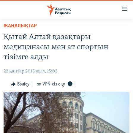
Accessibility
links
Skip
ЖАҢАЛЫҚТАР
to
ЖАҢАЛЫҚТАР
Қытай Алтай қазақтары
main
САЯСАТ
content
медицинасы мен ат спортын
AZATTYQTV
Skip
тізімге алды
to
ҚАҢТАР ОҚИҒАСЫ
main
22 қаңтар 2015 жыл, 15:03
АДАМ ҚҰҚЫҚТАРЫ
Navigation
Skip
Бөлісу
VPN-сіз оқу
ӘЛЕУМЕТ
to
ӘЛЕМ
Search
АРНАЙЫ ЖОБАЛАР
Русский