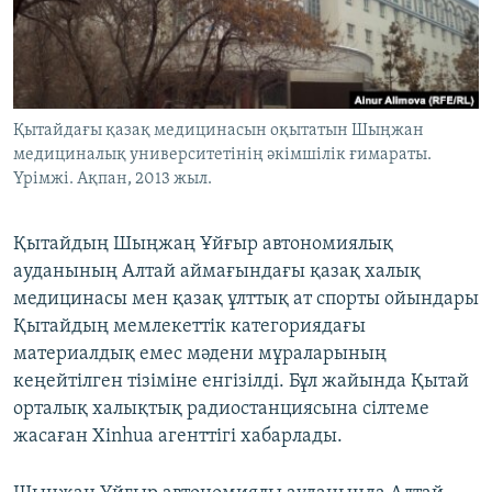
ЖАЗЫЛЫҢЫЗ
Басқа тілдерде
Қытайдағы қазақ медицинасын оқытатын Шыңжан
медициналық университетінің әкімшілік ғимараты.
Үрімжі. Ақпан, 2013 жыл.
Қытайдың Шыңжаң Ұйғыр автономиялық
ауданының Алтай аймағындағы қазақ халық
медицинасы мен қазақ ұлттық ат спорты ойындары
Қытайдың мемлекеттік категориядағы
материалдық емес мәдени мұраларының
кеңейтілген тізіміне енгізілді. Бұл жайында Қытай
орталық халықтық радиостанциясына сілтеме
жасаған Xinhua агенттігі хабарлады.