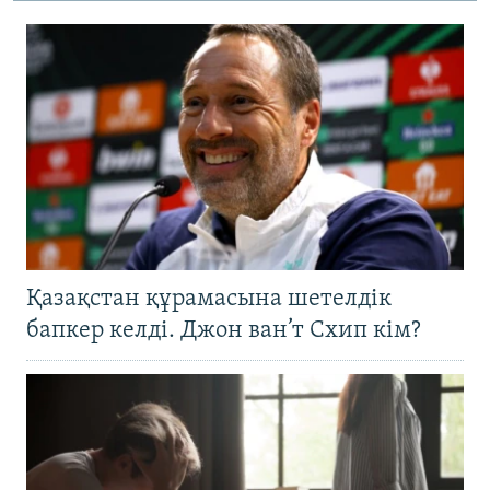
Қазақстан құрамасына шетелдік
бапкер келді. Джон ван’т Схип кім?