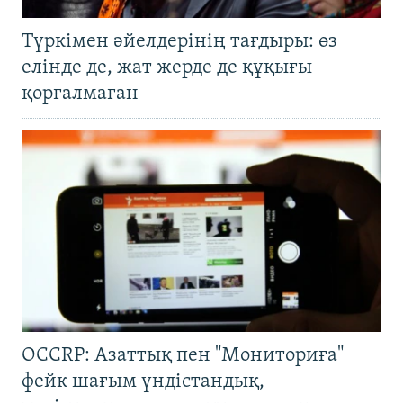
Түркімен әйелдерінің тағдыры: өз
елінде де, жат жерде де құқығы
қорғалмаған
OCCRP: Азаттық пен "Мониториға"
фейк шағым үндістандық,