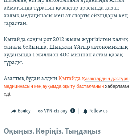
Шыңжаң Ұйғыр автономиялы ауданында Алтай
аймағында тұратын қазақтар арасында қазақ
халық медицинасы мен ат спорты ойындары кең
таралған.
Қытайда соңғы рет 2012 жылы жүргізілген халық
санағы бойынша, Шыңжаң Ұйғыр автономиялық
ауданында 1 миллион 400 мыңнан астам қазақ
тұрады.
Азаттық бұдан алдын
Қытайда қ
азақтардың дәстүрлі
медицинасын кең ауқымда оқыту басталғанын
хабарлаған
еді.
Бөлісу
VPN-сіз оқу
Follow us
Оқыңыз. Көріңіз. Тыңдаңыз