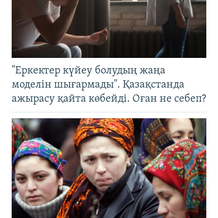
"Еркектер күйеу болудың жаңа
моделін шығармады". Қазақстанда
ажырасу қайта көбейді. Оған не себеп?