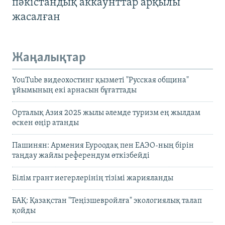
пәкістандық аккаунттар арқылы
жасалған
Жаңалықтар
YouTube видеохостинг қызметі "Русская община"
ұйымының екі арнасын бұғаттады
Орталық Азия 2025 жылы әлемде туризм ең жылдам
өскен өңір атанды
Пашинян: Армения Еуроодақ пен ЕАЭО-ның бірін
таңдау жайлы референдум өткізбейді
Білім грант иегерлерінің тізімі жарияланды
БАҚ: Қазақстан "Теңізшевройлға" экологиялық талап
қойды