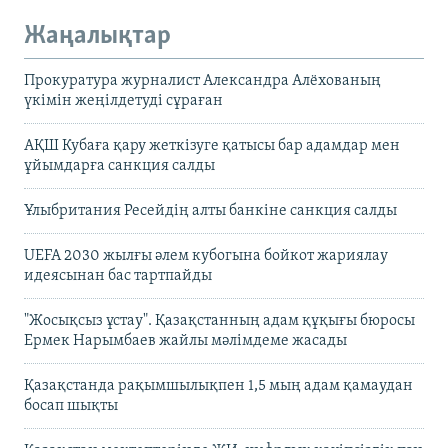
Жаңалықтар
Прокуратура журналист Александра Алёхованың
үкімін жеңілдетуді сұраған
АҚШ Кубаға қару жеткізуге қатысы бар адамдар мен
ұйымдарға санкция салды
Ұлыбритания Ресейдің алты банкіне санкция салды
UEFA 2030 жылғы әлем кубогына бойкот жариялау
идеясынан бас тартпайды
"Жосықсыз ұстау". Қазақстанның адам құқығы бюросы
Ермек Нарымбаев жайлы мәлімдеме жасады
Қазақстанда рақымшылықпен 1,5 мың адам қамаудан
босап шықты