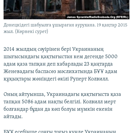
ЖАЗЫЛЫҢЫЗ
Донецкідегі шабуылға ұшыраған аурухана. 19 қаңтар 2015
жыл. (Көрнекі сурет)
Басқа тілдерде
2014 жылдың сәуірінен бері Украинаның
шығысындағы қақтығыстан кем дегенде 5000
адам қаза тапқан деп хабарлады 23 қаңтарда
Женевадағы баспасөз мәслихатында БҰҰ адам
құқықтары жөніндегі өкілі Руперт Колвилл.
Оның айтуынша, Украинадағы қақтығыста қаза
тапқан 5086 адам нақты белгілі. Колвилл мерт
болғандар бұдан да көп болуы мүмкін екенін
айтады.
БҰҰ есебінше соңғы тоғыз күнде Украинаның