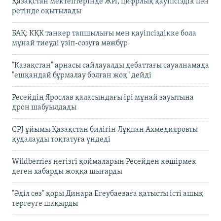
Қазақстан мектептерінде ЖИ, цифрлық қауіпсіздік пән
ретінде оқытылады
БАҚ: КҚК танкер тапшылығы мен қауіпсіздікке бола
мұнай тиеуді үзіп-созуға мәжбүр
"Қазақстан" арнасы сайлауалды дебаттағы сауалнамада
"ешқандай бұрмалау болған жоқ" дейді
Ресейдің Ярослав қаласындағы ірі мұнай зауытына
дрон шабуылдады
CPJ ұйымы Қазақстан билігін Лұқпан Ахмедияровты
қудалауды тоқтатуға үндеді
Wildberries негізгі қоймаларын Ресейден көшірмек
деген хабарды жоққа шығарды
"Әділ сөз" қоры Динара Егеубаеваға қатысты істі ашық
тергеуге шақырды