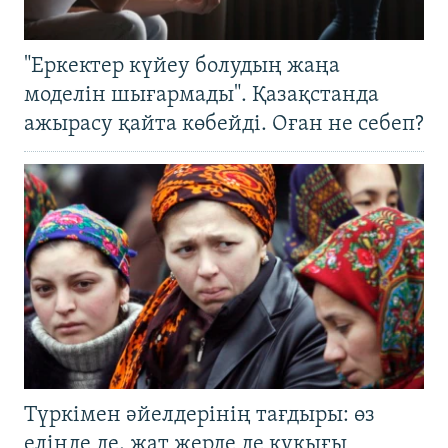
"Еркектер күйеу болудың жаңа
моделін шығармады". Қазақстанда
ажырасу қайта көбейді. Оған не себеп?
Түркімен әйелдерінің тағдыры: өз
елінде де, жат жерде де құқығы