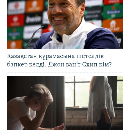
Қазақстан құрамасына шетелдік
бапкер келді. Джон ван’т Схип кім?