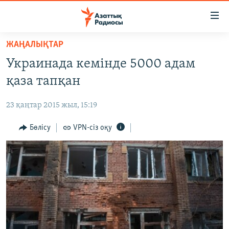
Accessibility
links
Skip
ЖАҢАЛЫҚТАР
to
ЖАҢАЛЫҚТАР
Украинада кемінде 5000 адам
main
САЯСАТ
content
қаза тапқан
AZATTYQTV
Skip
to
23 қаңтар 2015 жыл, 15:19
ҚАҢТАР ОҚИҒАСЫ
main
АДАМ ҚҰҚЫҚТАРЫ
Бөлісу
VPN-сіз оқу
Navigation
Skip
ӘЛЕУМЕТ
to
ӘЛЕМ
Search
АРНАЙЫ ЖОБАЛАР
Русский