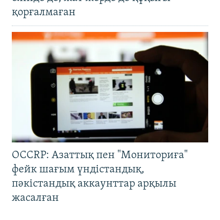
қорғалмаған
OCCRP: Азаттық пен "Мониториға"
фейк шағым үндістандық,
пәкістандық аккаунттар арқылы
жасалған