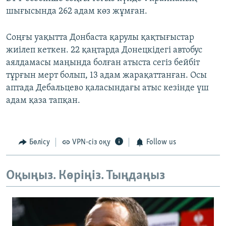
шығысында 262 адам көз жұмған.
Соңғы уақытта Донбаста қарулы қақтығыстар
жиілеп кеткен. 22 қаңтарда Донецкідегі автобус
аялдамасы маңында болған атыста сегіз бейбіт
тұрғын мерт болып, 13 адам жарақаттанған. Осы
аптада Дебальцево қаласындағы атыс кезінде үш
адам қаза тапқан.
Бөлісу
VPN-сіз оқу
Follow us
Оқыңыз. Көріңіз. Тыңдаңыз