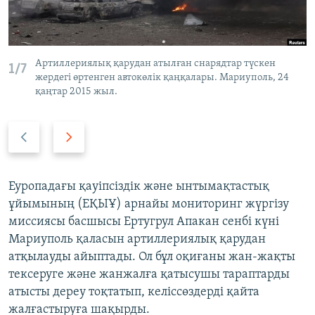
ЖАЗЫЛЫҢЫЗ
Артиллериялық қарудан атылған снарядтар түскен
1/7
Басқа тілдерде
жердегі өртенген автокөлік қаңқалары. Мариуполь, 24
қаңтар 2015 жыл.
Previous
Next
slide
slide
Еуропадағы қауіпсіздік және ынтымақтастық
ұйымының (ЕҚЫҰ) арнайы мониторинг жүргізу
миссиясы басшысы Ертугрул Апакан сенбі күні
Мариуполь қаласын артиллериялық қарудан
атқылауды айыптады. Ол бұл оқиғаны жан-жақты
тексеруге және жанжалға қатысушы тараптарды
атысты дереу тоқтатып, келіссөздерді қайта
жалғастыруға шақырды.