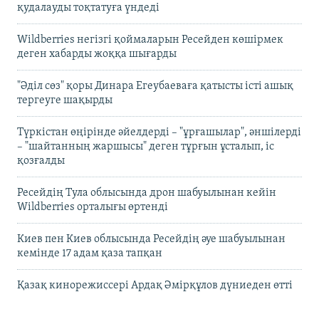
қудалауды тоқтатуға үндеді
Wildberries негізгі қоймаларын Ресейден көшірмек
деген хабарды жоққа шығарды
"Әділ сөз" қоры Динара Егеубаеваға қатысты істі ашық
тергеуге шақырды
Түркістан өңірінде әйелдерді – "ұрғашылар", әншілерді
– "шайтанның жаршысы" деген тұрғын ұсталып, іс
қозғалды
Ресейдің Тула облысында дрон шабуылынан кейін
Wildberries орталығы өртенді
Киев пен Киев облысында Ресейдің әуе шабуылынан
кемінде 17 адам қаза тапқан
Қазақ кинорежиссері Ардақ Әмірқұлов дүниеден өтті