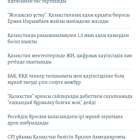
идеясынан бас тартпайды
"Жосықсыз ұстау". Қазақстанның адам құқығы бюросы
Ермек Нарымбаев жайлы мәлімдеме жасады
Қазақстанда рақымшылықпен 1,5 мың адам қамаудан
босап шықты
Қазақстан мектептерінде ЖИ, цифрлық қауіпсіздік пән
ретінде оқытылады
БАҚ: КҚК танкер тапшылығы мен қауіпсіздікке бола
мұнай тиеуді үзіп-созуға мәжбүр
"Қазақстан" арнасы сайлауалды дебаттағы сауалнамада
"ешқандай бұрмалау болған жоқ" дейді
Ресейдің Ярослав қаласындағы ірі мұнай зауытына
дрон шабуылдады
CPJ ұйымы Қазақстан билігін Лұқпан Ахмедияровты