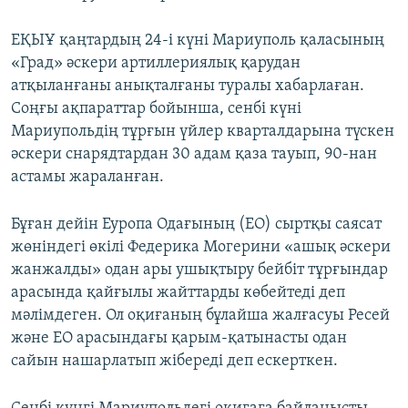
ЕҚЫҰ қаңтардың 24-і күні Мариуполь қаласының
«Град» әскери артиллериялық қарудан
атқыланғаны анықталғаны туралы хабарлаған.
Соңғы ақпараттар бойынша, сенбі күні
Мариупольдің тұрғын үйлер кварталдарына түскен
әскери снарядтардан 30 адам қаза тауып, 90-нан
астамы жараланған.
Бұған дейін Еуропа Одағының (ЕО) сыртқы саясат
жөніндегі өкілі Федерика Могерини «ашық әскери
жанжалды» одан ары ушықтыру бейбіт тұрғындар
арасында қайғылы жайттарды көбейтеді деп
мәлімдеген. Ол оқиғаның бұлайша жалғасуы Ресей
және ЕО арасындағы қарым-қатынасты одан
сайын нашарлатып жібереді деп ескерткен.