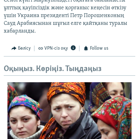
Сенбі күнгі Мариупольдегі оқиғаға байланысты
ұлттық қауіпсіздік және қорғаныс кеңесін өткізу
үшін Украина президенті Петр Порошенконың
Сауд Арабиясынан шұғыл елге қайтқаны туралы
хабарланды.
Бөлісу
VPN-сіз оқу
Follow us
Оқыңыз. Көріңіз. Тыңдаңыз