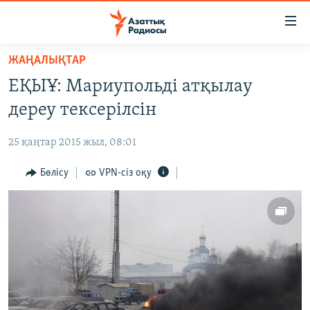
Accessibility
links
Skip
ЖАҢАЛЫҚТАР
to
ЖАҢАЛЫҚТАР
ЕҚЫҰ: Мариупольді атқылау
main
САЯСАТ
content
дереу тексерілсін
AZATTYQTV
Skip
to
25 қаңтар 2015 жыл, 08:01
ҚАҢТАР ОҚИҒАСЫ
main
АДАМ ҚҰҚЫҚТАРЫ
Бөлісу
VPN-сіз оқу
Navigation
Skip
ӘЛЕУМЕТ
to
ӘЛЕМ
Search
АРНАЙЫ ЖОБАЛАР
Русский