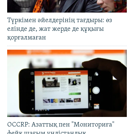
Түркімен әйелдерінің тағдыры: өз
елінде де, жат жерде де құқығы
қорғалмаған
OCCRP: Азаттық пен "Мониториға"
фейк шағым үндістандық,