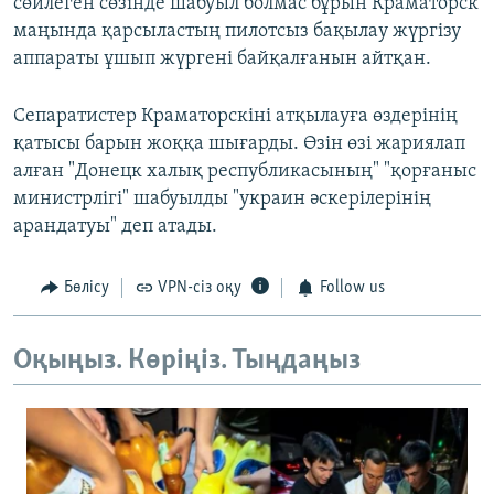
сөйлеген сөзінде шабуыл болмас бұрын Краматорск
маңында қарсыластың пилотсыз бақылау жүргізу
аппараты ұшып жүргені байқалғанын айтқан.
Сепаратистер Краматорскіні атқылауға өздерінің
қатысы барын жоққа шығарды. Өзін өзі жариялап
алған "Донецк халық республикасының" "қорғаныс
министрлігі" шабуылды "украин әскерілерінің
арандатуы" деп атады.
Бөлісу
VPN-сіз оқу
Follow us
Оқыңыз. Көріңіз. Тыңдаңыз