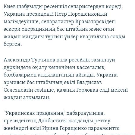
Киев шабуылды ресейшіл сепаристерден көреді.
Украина президенті Петр Порошенконың
мәлімдеуінше, сепаратистер Краматорскідегі
әскери операцияның бас штабына және оған
жақын маңдағы тұрғын үйлер кварталына соққы
берген.
Александр Турчинов қала ресейлік заманауи
дүркіндете оқ ату кешенінен кассеталық
бомбалармен атқыланғанын айтады. Украина
армиясы бас штабының өкілі Владислав
Селезневтің сөзінше, қаланы Горловка елді мекені
жақтан атқылаған.
"Украинская правданың" хабарлауынша,
президенттің Донбастағы жағдайды реттеу
жөніндегі өкілі Ирина Геращенко парламентте