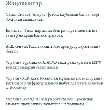
Жаңалықтар
Самат Смақов "Атырау" футбол клубының бас бапкері
болып тағайындалды
Биліктегі "Тиса" партиясы Венгрия президенттігіне
заңгер Андраш Баканы ұсынбақ
АҚШ сенаты Тодд Бланшты бас прокурор лауазымына
бекітті
Украина Түркиядан ATACMS зымырандары мен M270
қондырғыларын сатып алмақ
Украина КҚК-дағы Қазақстан мұнайының экспортына
қатысы бар инфрақұрылымға шабуылдамауға келіскен
– Bloomberg
Украина Ресейдің Самара облысы мен Краснодар
аймағындағы мұнай зауытына шабуылдады