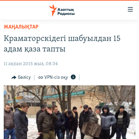
Accessibility
links
Skip
ЖАҢАЛЫҚТАР
to
ЖАҢАЛЫҚТАР
Краматорскідегі шабуылдан 15
main
САЯСАТ
content
адам қаза тапты
AZATTYQTV
Skip
to
11 ақпан 2015 жыл, 08:34
ҚАҢТАР ОҚИҒАСЫ
main
АДАМ ҚҰҚЫҚТАРЫ
Бөлісу
VPN-сіз оқу
Navigation
Skip
ӘЛЕУМЕТ
to
ӘЛЕМ
Search
АРНАЙЫ ЖОБАЛАР
Русский