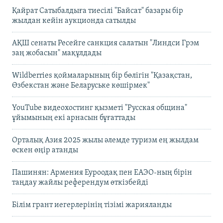
Қайрат Сатыбалдыға тиесілі "Байсат" базары бір
жылдан кейін аукционда сатылды
АҚШ сенаты Ресейге санкция салатын "Линдси Грэм
заң жобасын" мақұлдады
Wildberries қоймаларының бір бөлігін "Қазақстан,
Өзбекстан және Беларуське көшірмек"
YouTube видеохостинг қызметі "Русская община"
ұйымының екі арнасын бұғаттады
Орталық Азия 2025 жылы әлемде туризм ең жылдам
өскен өңір атанды
Пашинян: Армения Еуроодақ пен ЕАЭО-ның бірін
таңдау жайлы референдум өткізбейді
Білім грант иегерлерінің тізімі жарияланды