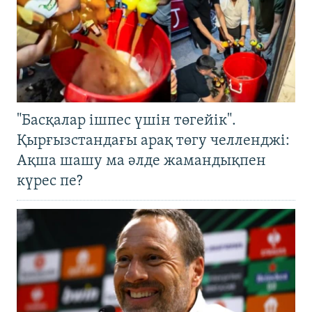
"Басқалар ішпес үшін төгейік".
Қырғызстандағы арақ төгу челленджі:
Ақша шашу ма әлде жамандықпен
күрес пе?