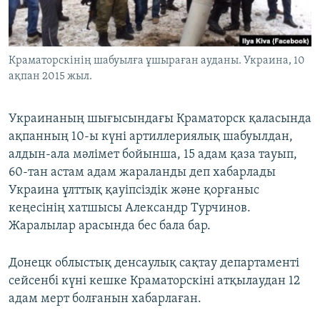
ЖАЗЫЛЫҢЫЗ
Краматорскінің шабуылға ұшыраған ауданы. Украина, 10
ақпан 2015 жыл.
Басқа тілдерде
Украинаның шығысындағы Краматорск қаласында
ақпанның 10-ы күні артиллериялық шабуылдан,
алдын-ала мәлімет бойынша, 15 адам қаза тауып,
60-тан астам адам жараланды деп хабарлады
Украина ұлттық қауіпсіздік және қорғаныс
кеңесінің хатшысы Александр Турчинов.
Жаралылар арасында бес бала бар.
Донецк облыстық денсаулық сақтау департаменті
сейсенбі күні кешке Краматорскіні атқылаудан 12
адам мерт болғанын хабарлаған.