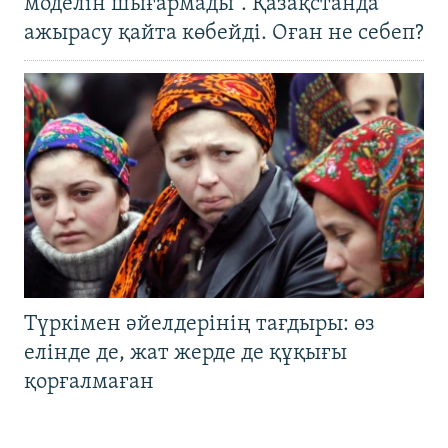
моделін шығармады". Қазақстанда
ажырасу қайта көбейді. Оған не себеп?
Түркімен әйелдерінің тағдыры: өз
елінде де, жат жерде де құқығы
қорғалмаған