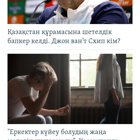
Қазақстан құрамасына шетелдік
бапкер келді. Джон ван’т Схип кім?
"Еркектер күйеу болудың жаңа