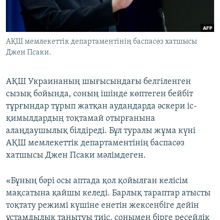
ЖАЗЫЛЫҢЫЗ
АҚШ мемлекеттік департаментінің баспасөз хатшысы
Джен Псаки.
Басқа тілдерде
АҚШ Украинаның шығысындағы белгіленген
сызық бойында, соның ішінде көптеген бейбіт
тұрғындар тұрып жатқан аудандарда әскери іс-
қимылдардың тоқтамай отырғанына
алаңдаушылық білдіреді. Бұл туралы жұма күні
АҚШ мемлекеттік департаментінің баспасөз
хатшысы Джен Псаки мәлімдеген.
«Бұның бәрі осы аптада қол қойылған келісім
мақсатына қайшы келеді. Барлық тараптар атысты
тоқтату режимі күшіне енетін жексенбіге дейін
ұстамдылық танытуы тиіс, сонымен бірге ресейлік