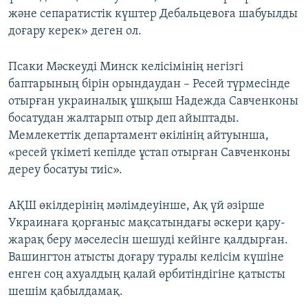
және сепаратистік күштер Дебальцевоға шабуылды
доғару керек» деген ол.
Псаки Мәскеуді Минск келісімінің негізгі
баптарының бірін орындаудан – Ресей түрмесінде
отырған украиналық ұшқыш Надежда Савченконы
босатудан жалтарып отыр деп айыптады.
Мемлекеттік департамент өкілінің айтуынша,
«ресей үкіметі кепілде ұстап отырған Савченконы
дереу босатуы тиіс».
АҚШ өкілдерінің мәлімдеуінше, Ақ үй әзірше
Украинаға қорғаныс мақсатындағы әскери қару-
жарақ беру мәселесін шешуді кейінге қалдырған.
Вашингтон атысты доғару туралы келісім күшіне
енген соң ахуалдың қалай өрбитіндігіне қатысты
шешім қабылдамақ.