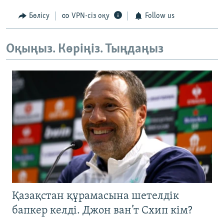
Бөлісу
VPN-сіз оқу
Follow us
Оқыңыз. Көріңіз. Тыңдаңыз
Қазақстан құрамасына шетелдік
бапкер келді. Джон ван’т Схип кім?