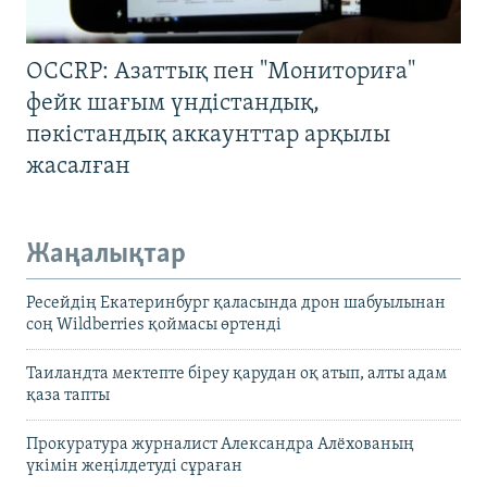
OCCRP: Азаттық пен "Мониториға"
фейк шағым үндістандық,
пәкістандық аккаунттар арқылы
жасалған
Жаңалықтар
Ресейдің Екатеринбург қаласында дрон шабуылынан
соң Wildberries қоймасы өртенді
Таиландта мектепте біреу қарудан оқ атып, алты адам
қаза тапты
Прокуратура журналист Александра Алёхованың
үкімін жеңілдетуді сұраған