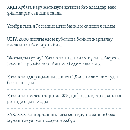
АҚШ Кубаға қару жеткізуге қатысы бар адамдар мен
ұйымдарға санкция салды
Ұлыбритания Ресейдің алты банкіне санкция салды
UEFA 2030 жылғы әлем кубогына бойкот жариялау
идеясынан бас тартпайды
"Жосықсыз ұстау". Қазақстанның адам құқығы бюросы
Ермек Нарымбаев жайлы мәлімдеме жасады
Қазақстанда рақымшылықпен 1,5 мың адам қамаудан
босап шықты
Қазақстан мектептерінде ЖИ, цифрлық қауіпсіздік пән
ретінде оқытылады
БАҚ: КҚК танкер тапшылығы мен қауіпсіздікке бола
мұнай тиеуді үзіп-созуға мәжбүр