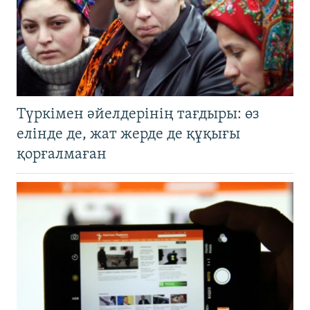
Түркімен әйелдерінің тағдыры: өз
елінде де, жат жерде де құқығы
қорғалмаған