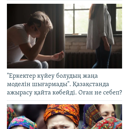
"Еркектер күйеу болудың жаңа
моделін шығармады". Қазақстанда
ажырасу қайта көбейді. Оған не себеп?