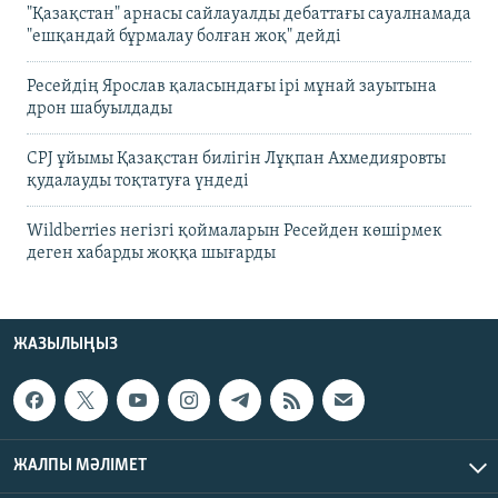
"Қазақстан" арнасы сайлауалды дебаттағы сауалнамада
"ешқандай бұрмалау болған жоқ" дейді
Ресейдің Ярослав қаласындағы ірі мұнай зауытына
дрон шабуылдады
CPJ ұйымы Қазақстан билігін Лұқпан Ахмедияровты
қудалауды тоқтатуға үндеді
Wildberries негізгі қоймаларын Ресейден көшірмек
деген хабарды жоққа шығарды
ЖАЗЫЛЫҢЫЗ
ЖАЛПЫ МӘЛІМЕТ