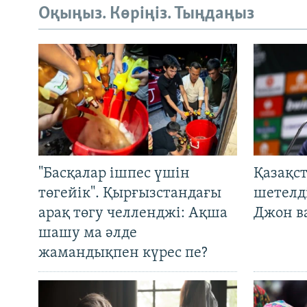
Оқыңыз. Көріңіз. Тыңдаңыз
"Басқалар ішпес үшін
Қазақс
төгейік". Қырғызстандағы
шетелді
арақ төгу челленджі: Ақша
Джон ва
шашу ма әлде
жамандықпен күрес пе?