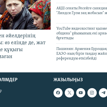
АҚШ сенаты Ресейге санкция
"Линдси Грэм заң жобасын" 
YouTube видеохостинг қызмет
община" ұйымының екі арн
ен әйелдерінің
бұғаттады
: өз елінде де, жат
де құқығы
Пашинян: Армения Еуроодақ
ЕАЭО-ның бірін таңдау жай
маған
референдум өткізбейді
БӨЛІМДЕР
ЖАЗЫЛЫҢЫЗ
р