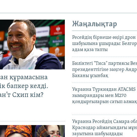
Жаңалықтар
Ресейдің бірнеше өңірі дрон
шабуылына ұшырады: Белгоро
адам қаза тапты
Биліктегі "Тиса" партиясы В
президенттігіне заңгер Анд
Баканы ұсынбақ
тан құрамасына
к бапкер келді.
Украина Түркиядан ATACMS
н’т Схип кім?
зымырандары мен M270
қондырғыларын сатып алмақ
Украина Ресейдің Самара об
Краснодар аймағындағы мұ
зауытына шабуылдады