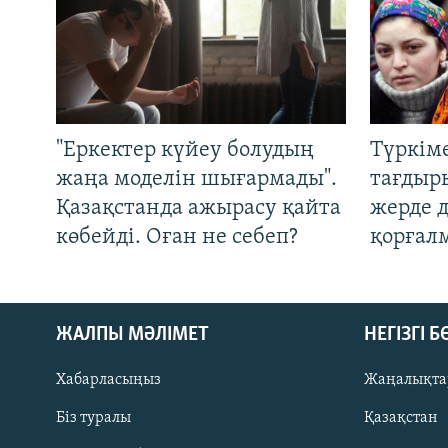
"Еркектер күйеу болудың
Түркім
жаңа моделін шығармады".
тағдыры
Қазақстанда ажырасу қайта
жерде 
көбейді. Оған не себеп?
қорғал
ЖАЛПЫ МӘЛІМЕТ
НЕГІЗГІ 
Хабарласыңыз
Жаңалықта
Біз туралы
Қазақстан