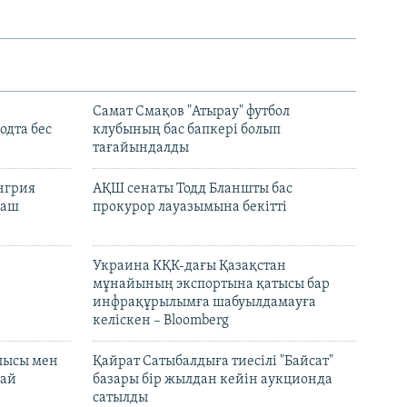
Самат Смақов "Атырау" футбол
дта бес
клубының бас бапкері болып
тағайындалды
енгрия
АҚШ сенаты Тодд Бланшты бас
раш
прокурор лауазымына бекітті
Украина КҚК-дағы Қазақстан
мұнайының экспортына қатысы бар
инфрақұрылымға шабуылдамауға
келіскен – Bloomberg
лысы мен
Қайрат Сатыбалдыға тиесілі "Байсат"
най
базары бір жылдан кейін аукционда
сатылды