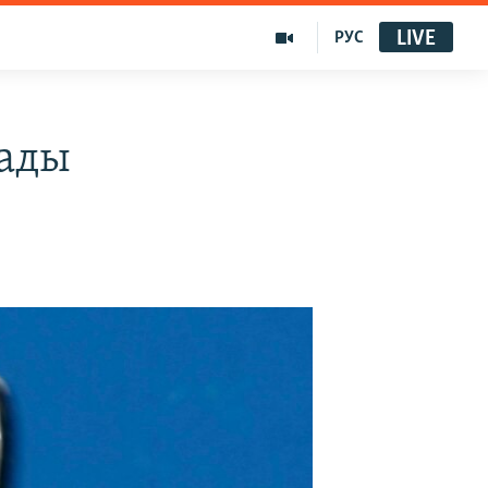
LIVE
РУС
тады