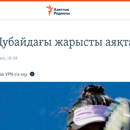
Дубайдағы жарысты аяқ
ыл, 18:38
VPN-сіз оқу