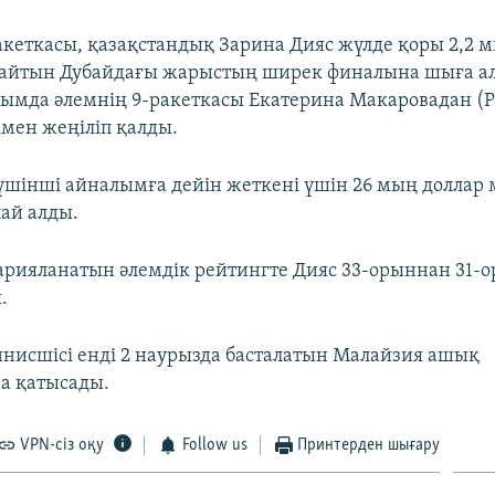
акеткасы, қазақстандық Зарина Дияс жүлде қоры 2,2 
райтын Дубайдағы жарыстың ширек финалына шыға а
ымда әлемнің 9-ракеткасы Екатерина Макаровадан (Ре
імен жеңіліп қалды.
үшінші айналымға дейін жеткені үшін 26 мың доллар 
пай алды.
арияланатын әлемдік рейтингте Дияс 33-орыннан 31-
.
ннисшісі енді 2 наурызда басталатын Малайзия ашық
а қатысады.
VPN-сіз оқу
Follow us
Принтерден шығару