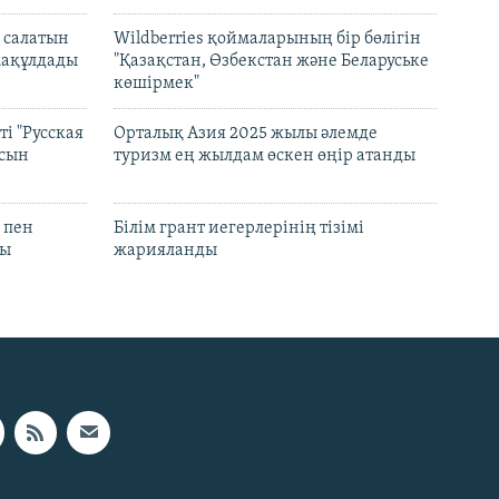
 салатын
Wildberries қоймаларының бір бөлігін
мақұлдады
"Қазақстан, Өзбекстан және Беларуське
көшірмек"
і "Русская
Орталық Азия 2025 жылы әлемде
асын
туризм ең жылдам өскен өңір атанды
 пен
Білім грант иегерлерінің тізімі
лы
жарияланды