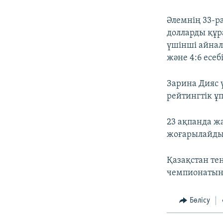
Әлемнің 33-р
долларды құ
үшінші айнал
және 4:6 есеб
Зарина Дияс 
рейтингтік ұ
23 ақпанда ж
жоғарылайды
Қазақстан те
чемпионатын
Бөлісу