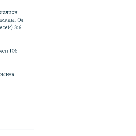
миллион
лмады. Ол
сей) 3:6
мен 105
орынға