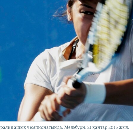
тралия ашық чемпионатында. Мельбурн. 21 қаңтар 2015 жыл.