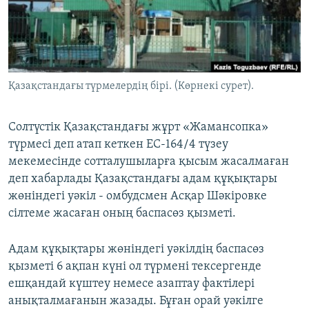
ЖАЗЫЛЫҢЫЗ
Басқа тілдерде
Қазақстандағы түрмелердің бірі. (Көрнекі сурет).
Солтүстік Қазақстандағы жұрт «Жамансопка»
түрмесі деп атап кеткен ЕС-164/4 түзеу
мекемесінде сотталушыларға қысым жасалмаған
деп хабарлады Қазақстандағы адам құқықтары
жөніндегі уәкіл - омбудсмен Асқар Шәкіровке
сілтеме жасаған оның баспасөз қызметі.
Адам құқықтары жөніндегі уәкілдің баспасөз
қызметі 6 ақпан күні ол түрмені тексергенде
ешқандай күштеу немесе азаптау фактілері
анықталмағанын жазады. Бұған орай уәкілге