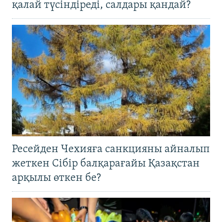
қалай түсіндіреді, салдары қандай?
Ресейден Чехияға санкцияны айналып
жеткен Сібір балқарағайы Қазақстан
арқылы өткен бе?