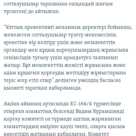
сотталушылар тарапынан ешқандай шағым
түспегені де айтылған.
"Ұлттық превентивті механизм деректері бойынша,
жекелеген сотталушылар түзету мекемесінің
әрекетіне кір келтіру үшін және мемлекеттік
органдар мен құқық қорғаушылардың жұмысына
сенімсіздік туғызу үшін арандатуға талпынып
жатыр. Бұл мемлекеттің жемісті жұмысына және
адам құқығын қорғауды жетілдіру жұмыстарына
теріс әсер етіп отыр" делінген уәкілдің баспасөз
қызметі таратқан хабарламада.
Ақпан айының ортасында ЕС-164/4 түрмесінде
отырған азаматтық белсенді Вадим Курамшинді
қорғау комитеті ол түрмеде аштық жариялаған
азаматтардың өміріне қауіп төніп, оларға қысым
көрсетіліп жатқанын хабарлаған. Комитет