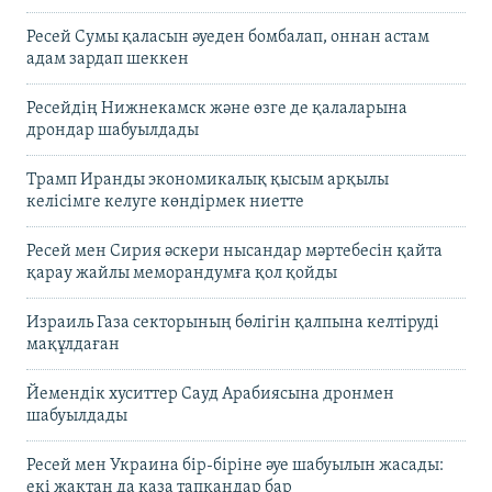
Ресей Сумы қаласын әуеден бомбалап, оннан астам
адам зардап шеккен
Ресейдің Нижнекамск және өзге де қалаларына
дрондар шабуылдады
Трамп Иранды экономикалық қысым арқылы
келісімге келуге көндірмек ниетте
Ресей мен Сирия әскери нысандар мәртебесін қайта
қарау жайлы меморандумға қол қойды
Израиль Газа секторының бөлігін қалпына келтіруді
мақұлдаған
Йемендік хуситтер Сауд Арабиясына дронмен
шабуылдады
Ресей мен Украина бір-біріне әуе шабуылын жасады:
екі жақтан да қаза тапқандар бар