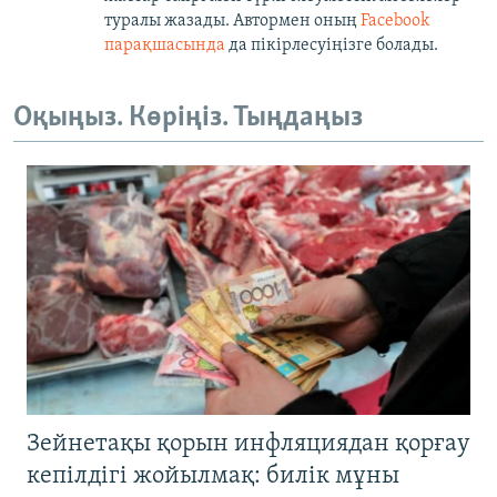
туралы жазады. Автормен оның
Facebook
парақшасында
да пікірлесуіңізге болады.
Оқыңыз. Көріңіз. Тыңдаңыз
Зейнетақы қорын инфляциядан қорғау
кепілдігі жойылмақ: билік мұны