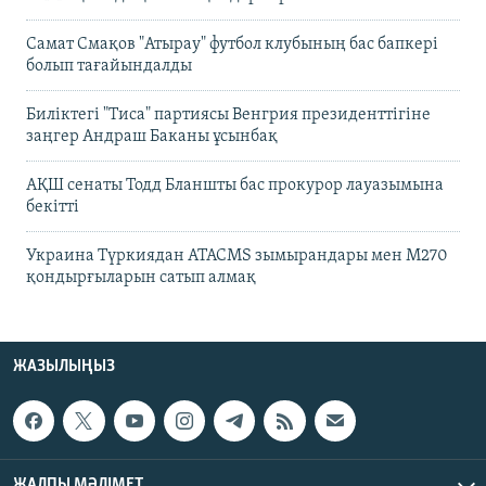
Самат Смақов "Атырау" футбол клубының бас бапкері
болып тағайындалды
Биліктегі "Тиса" партиясы Венгрия президенттігіне
заңгер Андраш Баканы ұсынбақ
АҚШ сенаты Тодд Бланшты бас прокурор лауазымына
бекітті
Украина Түркиядан ATACMS зымырандары мен M270
қондырғыларын сатып алмақ
ЖАЗЫЛЫҢЫЗ
ЖАЛПЫ МӘЛІМЕТ