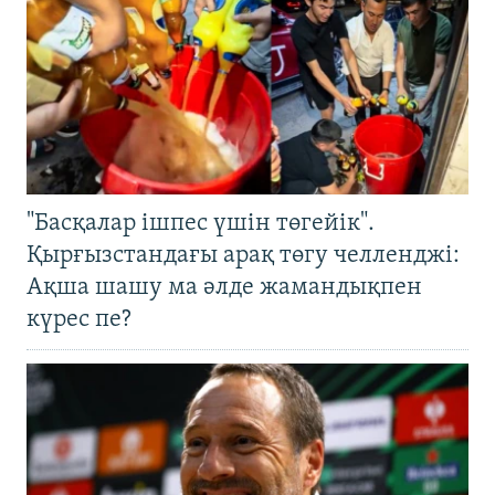
"Басқалар ішпес үшін төгейік".
Қырғызстандағы арақ төгу челленджі:
Ақша шашу ма әлде жамандықпен
күрес пе?