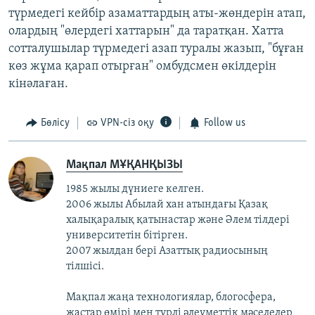
түрмедегі кейбір азаматтардың аты-жөндерін атап,
олардың "өлердегі хаттарын" да таратқан. Хатта
сотталушылар түрмедегі азап туралы жазып, "бұған
көз жұма қарап отырған" омбудсмен өкілдерін
кінәлаған.
Бөлісу
VPN-сіз оқу
Follow us
Мақпал МҰҚАНҚЫЗЫ
1985 жылы дүниеге келген.
2006 жылы Абылай хан атындағы Қазақ
халықаралық қатынастар және Әлем тілдері
университетін бітірген.
2007 жылдан бері Азаттық радиосының
тілшісі.
Мақпал жаңа технологиялар, блогосфера,
жастар өмірі мен түрлі әлеуметтік мәселелер