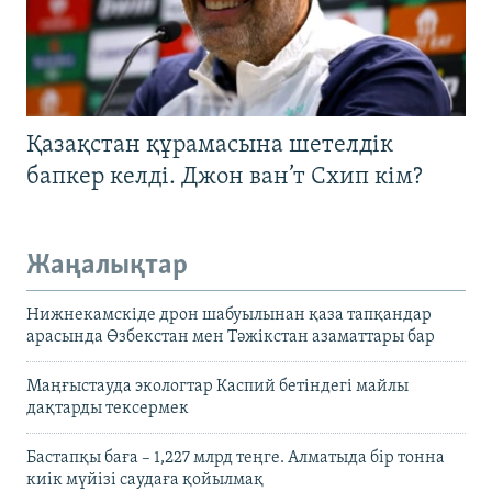
Қазақстан құрамасына шетелдік
бапкер келді. Джон ван’т Схип кім?
Жаңалықтар
Нижнекамскіде дрон шабуылынан қаза тапқандар
арасында Өзбекстан мен Тәжікстан азаматтары бар
Маңғыстауда экологтар Каспий бетіндегі майлы
дақтарды тексермек
Бастапқы баға – 1,227 млрд теңге. Алматыда бір тонна
киік мүйізі саудаға қойылмақ