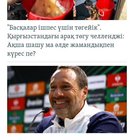
"Басқалар ішпес үшін төгейік".
Қырғызстандағы арақ төгу челленджі:
Ақша шашу ма әлде жамандықпен
күрес пе?