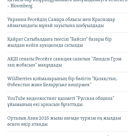
– Bloomberg
Украина Ресейдің Самара облысы мен Краснодар
аймағындағы мұнай зауытына шабуылдады
Қайрат Сатыбалдыға тиесілі "Байсат" базары бір
жылдан кейін аукционда сатылды
АҚШ сенаты Ресейге санкция салатын "Линдси Грэм
заң жобасын" мақұлдады
Wildberries қоймаларының бір бөлігін "Қазақстан,
Өзбекстан және Беларуське көшірмек"
YouTube видеохостинг қызметі "Русская община"
ұйымының екі арнасын бұғаттады
Орталық Азия 2025 жылы әлемде туризм ең жылдам
өскен өңір атанды