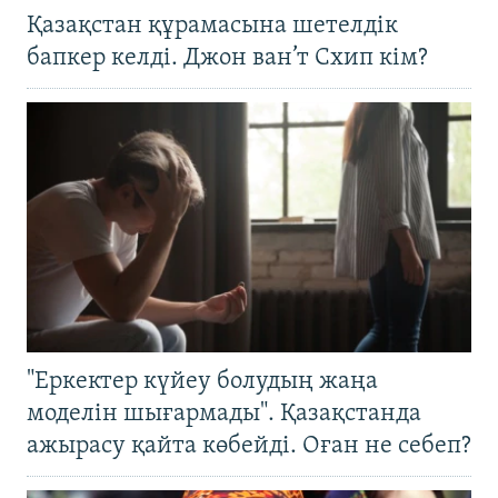
Қазақстан құрамасына шетелдік
бапкер келді. Джон ван’т Схип кім?
"Еркектер күйеу болудың жаңа
моделін шығармады". Қазақстанда
ажырасу қайта көбейді. Оған не себеп?