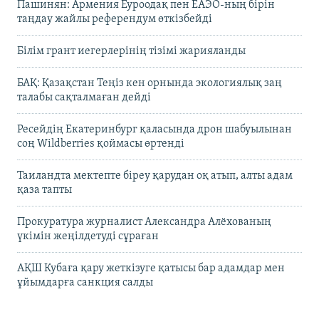
Пашинян: Армения Еуроодақ пен ЕАЭО-ның бірін
таңдау жайлы референдум өткізбейді
Білім грант иегерлерінің тізімі жарияланды
БАҚ: Қазақстан Теңіз кен орнында экологиялық заң
талабы сақталмаған дейді
Ресейдің Екатеринбург қаласында дрон шабуылынан
соң Wildberries қоймасы өртенді
Таиландта мектепте біреу қарудан оқ атып, алты адам
қаза тапты
Прокуратура журналист Александра Алёхованың
үкімін жеңілдетуді сұраған
АҚШ Кубаға қару жеткізуге қатысы бар адамдар мен
ұйымдарға санкция салды