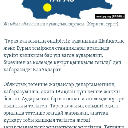
ЖАЗЫЛЫҢЫЗ
Жамбыл облысының аумақтық картасы. (Көрнекі сурет).
Басқа тілдерде
"Тараз қаласының өндірістік ауданында Шайқұрық
және Бурыл теміржол станциялары арасында
күкірт қышқылы бар үш вагон аударылып,
біреуінен аз көлемде күкірт қышқылы төгілді" деп
хабарлайды ҚазАқпарат.
Облыстық төтенше жағдайлар департаментінің
хабарлауынша, оқиға 19 ақпан күні кешке жақын
болған. Аударылған бір вагоннан аз көлемде күкірт
қышқылы төгілген. Тараз қалалық әкімдігі оқиға
орнында төтенше жағдай жариялап, апаттан
құтқару тобы қышқыл төгілген жерді
зарарсыздандыру жұмыстарын жүргізген. Төтенше