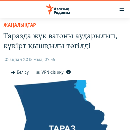
Accessibility
links
Skip
ЖАҢАЛЫҚТАР
to
ЖАҢАЛЫҚТАР
Таразда жүк вагоны аударылып,
main
САЯСАТ
content
күкірт қышқылы төгілді
AZATTYQTV
Skip
to
20 ақпан 2015 жыл, 07:55
ҚАҢТАР ОҚИҒАСЫ
main
АДАМ ҚҰҚЫҚТАРЫ
Бөлісу
VPN-сіз оқу
Navigation
Skip
ӘЛЕУМЕТ
to
ӘЛЕМ
Search
АРНАЙЫ ЖОБАЛАР
Русский