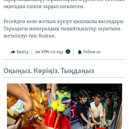
оқиғадан ешкім зардап шекпеген.
Ресейден келе жатқан күкірт қышқылы вагондары
Тараздағы минералдық тыңайтқыштар зауытына
жеткізілуі тиіс болған.
Бөлісу
VPN-сіз оқу
Follow us
Оқыңыз. Көріңіз. Тыңдаңыз