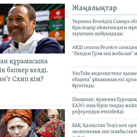
Жаңалықтар
Украина Ресейдің Самара об
Краснодар аймағындағы мұ
зауытына шабуылдады
АҚШ сенаты Ресейге санкция
"Линдси Грэм заң жобасын" 
тан құрамасына
к бапкер келді.
YouTube видеохостинг қызмет
н’т Схип кім?
община" ұйымының екі арн
бұғаттады
Пашинян: Армения Еуроодақ
ЕАЭО-ның бірін таңдау жай
референдум өткізбейді
БАҚ: Қазақстан Теңіз кен ор
экологиялық заң талабы сақ