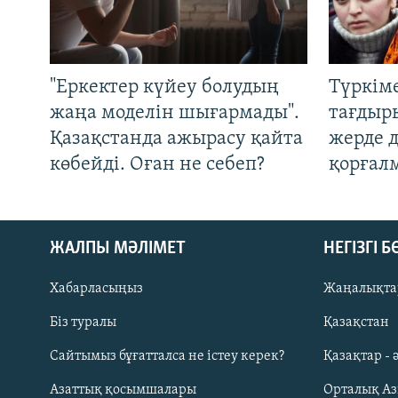
"Еркектер күйеу болудың
Түркім
жаңа моделін шығармады".
тағдыры
Қазақстанда ажырасу қайта
жерде 
көбейді. Оған не себеп?
қорғал
ЖАЛПЫ МӘЛІМЕТ
НЕГІЗГІ 
Хабарласыңыз
Жаңалықта
Біз туралы
Қазақстан
Русский
Сайтымыз бұғатталса не істеу керек?
Қазақтар - 
Азаттық қосымшалары
Орталық А
ЖАЗЫЛЫҢЫЗ