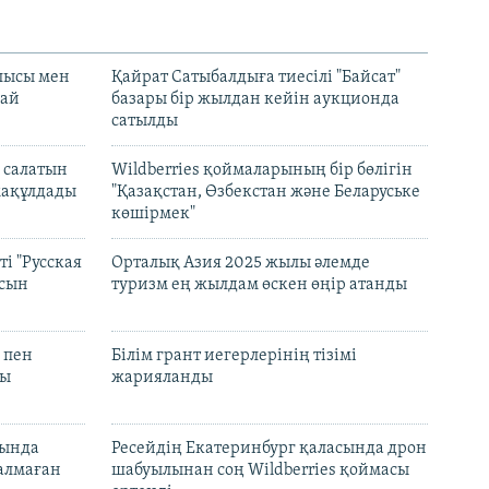
лысы мен
Қайрат Сатыбалдыға тиесілі "Байсат"
най
базары бір жылдан кейін аукционда
сатылды
 салатын
Wildberries қоймаларының бір бөлігін
мақұлдады
"Қазақстан, Өзбекстан және Беларуське
көшірмек"
і "Русская
Орталық Азия 2025 жылы әлемде
асын
туризм ең жылдам өскен өңір атанды
 пен
Білім грант иегерлерінің тізімі
лы
жарияланды
нында
Ресейдің Екатеринбург қаласында дрон
талмаған
шабуылынан соң Wildberries қоймасы