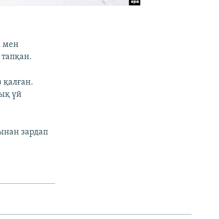
ы мен
 тапқан.
 қалған.
ық үй
тынан зардап