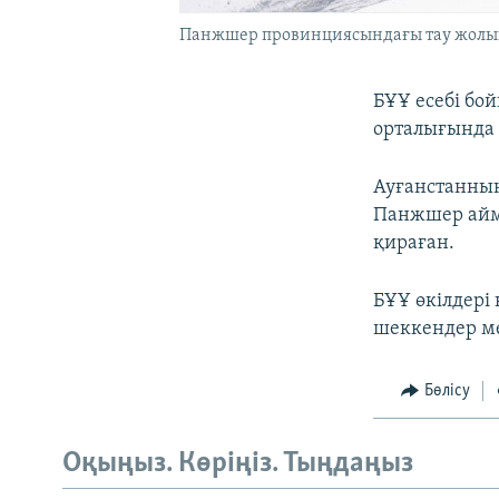
Панжшер провинциясындағы тау жолын қ
БҰҰ есебі бо
орталығында 
Ауғанстанның
Панжшер айма
қираған.
БҰҰ өкілдері
шеккендер ме
Бөлісу
Оқыңыз. Көріңіз. Тыңдаңыз