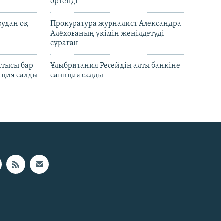
өртенді
рудан оқ
Прокуратура журналист Александра
Алёхованың үкімін жеңілдетуді
сұраған
атысы бар
Ұлыбритания Ресейдің алты банкіне
кция салды
санкция салды