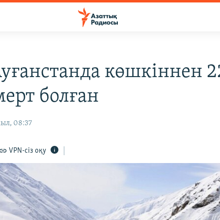
Ауғанстанда көшкіннен 2
мерт болған
ыл, 08:37
VPN-сіз оқу