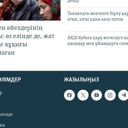
дейді
Таиландта мектепте біреу қа
атып, алты адам қаза тапты
ен әйелдерінің
: өз елінде де, жат
АҚШ Кубаға қару жеткізуге қ
де құқығы
адамдар мен ұйымдарға сан
маған
БӨЛІМДЕР
ЖАЗЫЛЫҢЫЗ
р
әлемде
зия