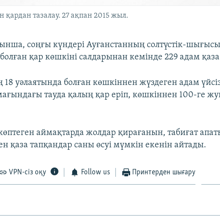
ардан тазалау. 27 ақпан 2015 жыл.
йынша, соңғы күндері Ауғанстанның солтүстік-шығыс
болған қар көшкіні салдарынан кемінде 229 адам қаза
 18 уәлаятында болған көшкіннен жүздеген адам үйсіз
ғындағы тауда қалың қар еріп, көшкіннен 100-ге жу
 көптеген аймақтарда жолдар қирағанын, табиғат апа
н қаза тапқандар саны өсуі мүмкін екенін айтады.
VPN-сіз оқу
Follow us
Принтерден шығару