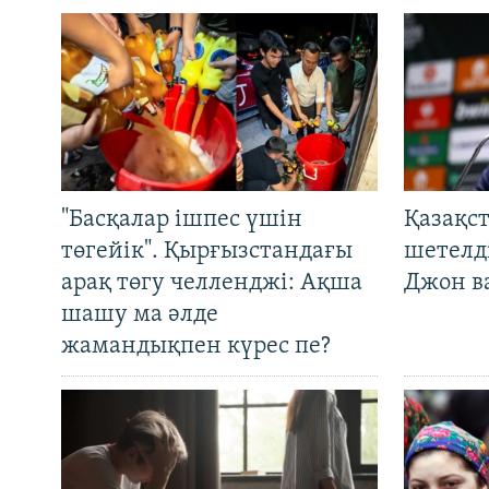
"Басқалар ішпес үшін
Қазақс
төгейік". Қырғызстандағы
шетелді
арақ төгу челленджі: Ақша
Джон ва
шашу ма әлде
жамандықпен күрес пе?