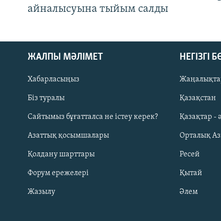
айналысуына тыйым салды
ЖАЛПЫ МӘЛІМЕТ
НЕГІЗГІ 
Хабарласыңыз
Жаңалықта
Біз туралы
Қазақстан
Русский
Сайтымыз бұғатталса не істеу керек?
Қазақтар - 
Азаттық қосымшалары
Орталық А
ЖАЗЫЛЫҢЫЗ
Қолдану шарттары
Ресей
Форум ережелері
Қытай
Жазылу
Әлем
Басқа тілдерде