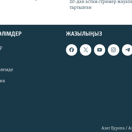
20-дан астам стример жауап
тартылған
БӨЛІМДЕР
ЖАЗЫЛЫҢЫЗ
р
әлемде
зия
Азат Еуропа / 