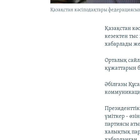
Қазақстан кәсіподақтары федерациясын
Қазақстан кә
кезектен тыс 
хабарлады жер
Орталық сайл
құжаттарын бү
Әбілғазы Құс
коммуникация
Президенттік
үміткер - өзі
партиясы аты
халықтық пар
хабарланған.