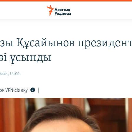
азы Құсайынов президент
өзі ұсынды
жыл, 14:01
VPN-сіз оқу