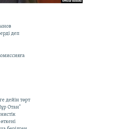
йынов
ерді деп
комиссияға
е дейін төрт
Нұр Отан"
нистік
өткені
а берілген.