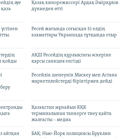
ейдің әуе
Қазақ кинорежиссері Ардақ Әмірқұлов
 қаза
дүниеден өтті
 үстінен
Ресей жағында соғысқан 51 елдің
йтты.
азаматтары Украинада тұтқында отыр
ктердің
АҚШ Ресейдің құрлықтағы әскеріне
л қойды
қарсы санкция енгізді
і
Ресейлік шенеунік Мәскеу мен Астана
маркетплейстерді біріктірмек дейді
 беру
электронды
Қазақстан мұнайын КҚК
лқыға
терминалынан танкерге тиеу қайта
жалғасты – медиа
өз айтқан
БАҚ: Нью-Йорк полициясы Бруклин