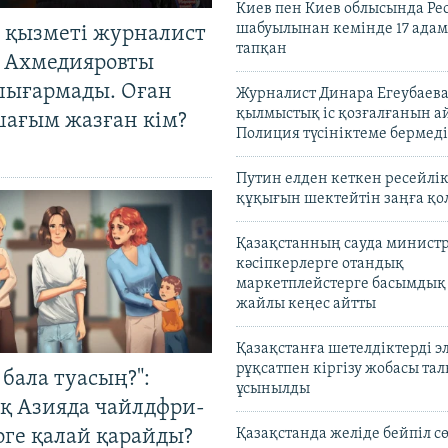
Киев пен Киев облысында Рес
шабуылынан кемінде 17 адам
 қызметі журналист
тапқан
 Ахмедияровты
шығармады. Оған
Журналист Динара Егеубаева
қылмыстық іс қозғалғанын а
шағым жазған кім?
Полиция түсініктеме бермеді
Путин елден кеткен ресейлі
құқығын шектейтін заңға қо
Қазақстанның сауда министр
кәсіпкерлерге отандық
маркетплейстерге басымдық
жайлы кеңес айтты
Қазақстанға шетелдіктерді 
рұқсатпен кіргізу жобасы та
бала туасың?":
ұсынылды
қ Азияда чайлдфри-
рге қалай қарайды?
Қазақстанда желіде бейпіл с