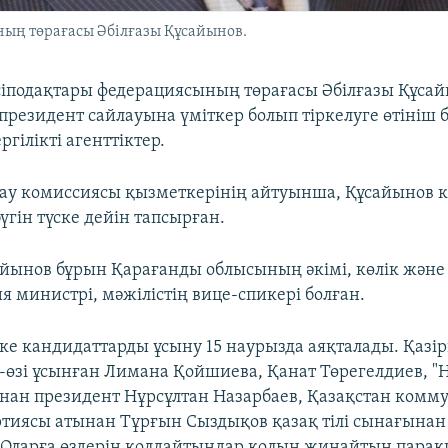
ың төрағасы Әбілғазы Құсайынов.
сіподақтары федерациясының төрағасы Әбілғазы Құса
президент сайлауына үміткер болып тіркелуге өтініш б
гілікті агенттіктер.
ау комиссиясы қызметкерінің айтуынша, Құсайынов 
гін түске дейін тапсырған.
айынов бұрын Қарағанды облысының әкімі, көлік және
 министрі, мәжілістің вице-спикері болған.
ке кандидаттарды ұсыну 15 наурызда аяқталады. Қазірг
н-өзі ұсынған Лимана Қойшиева, Қанат Төрегелдиев, "
нан президент Нұрсұлтан Назарбаев, Қазақстан комму
тиясы атынан Тұрғын Сыздықов қазақ тілі сынағынан 
 Оларға өздерін қолдайтындар қолын жинайтын парақш