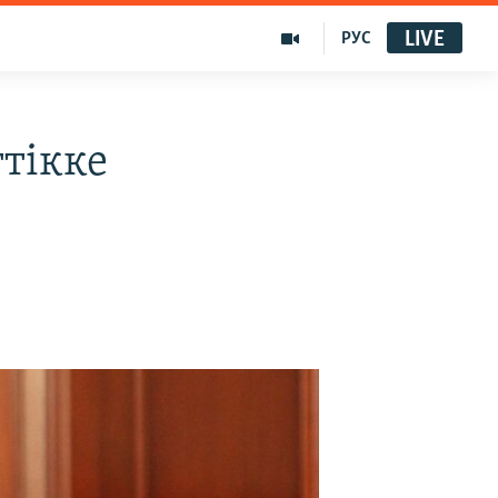
LIVE
РУС
тікке