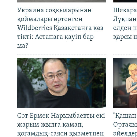
Украина соққыларынан
Шекара
қоймалары өртенген
Лұқпан
Wildberries Қазақстанға көз
елден 
тікті: Астанаға қауіп бар
қарсы 
ма?
Сот Ермек Нарымбаевты екі
"Қашан 
жарым жылға қамап,
Орталы
қоғамдық-саяси қызметпен
әйелде