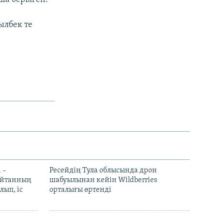
ылбек те
 –
Ресейдің Тула облысында дрон
шайтанның
шабуылынан кейін Wildberries
лып, іс
орталығы өртенді