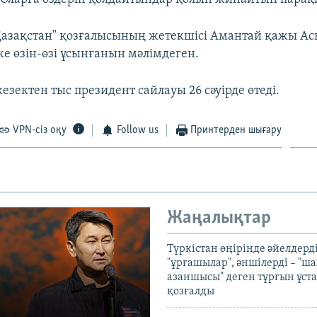
 Қазақстан" қозғалысының жетекшісі Амантай қажы Ас
ке өзін-өзі ұсынғанын мәлімдеген.
езектен тыс президент сайлауы 26 сәуірде өтеді.
VPN-сіз оқу
Follow us
Принтерден шығару
Жаңалықтар
Түркістан өңірінде әйелдерді
"ұрғашылар", әншілерді – "
азаншысы" деген тұрғын ұста
қозғалды