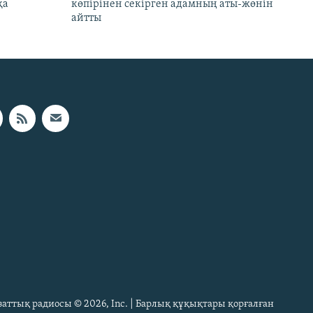
қа
көпірінен секірген адамның аты-жөнін
айтты
Азаттық радиосы © 2026, Inc. | Барлық құқықтары қорғалған