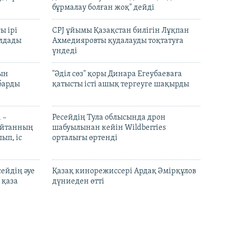
бұрмалау болған жоқ" дейді
ы ірі
CPJ ұйымы Қазақстан билігін Лұқпан
лдады
Ахмедияровты қудалауды тоқтатуға
үндеді
рын
"Әділ сөз" қоры Динара Егеубаеваға
барды
қатысты істі ашық тергеуге шақырды
 –
Ресейдің Тула облысында дрон
шайтанның
шабуылынан кейін Wildberries
ып, іс
орталығы өртенді
ейдің әуе
Қазақ кинорежиссері Ардақ Әмірқұлов
 қаза
дүниеден өтті