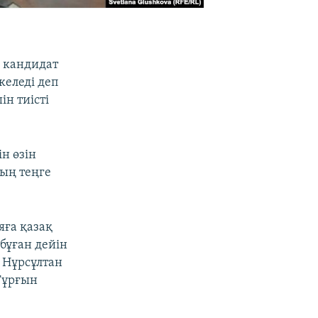
а кандидат
келеді деп
н тиісті
н өзін
ың теңге
ға қазақ
бұған дейін
 Нұрсұлтан
Тұрғын