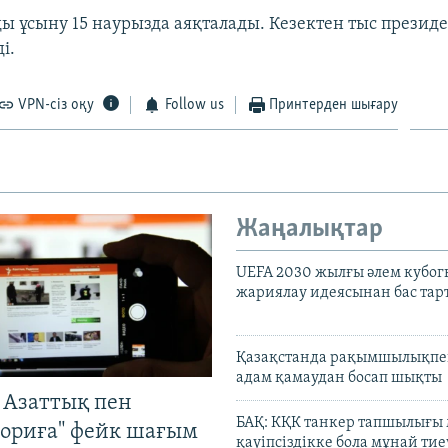
ы ұсыну 15 наурызда аяқталады. Кезектен тыс презид
ді.
VPN-сіз оқу
Follow us
Принтерден шығару
Жаңалықтар
UEFA 2030 жылғы әлем кубог
жариялау идеясынан бас та
Қазақстанда рақымшылықпен
адам қамаудан босап шықты
 Азаттық пен
БАҚ: КҚК танкер тапшылығы
ориға" фейк шағым
қауіпсіздікке бола мұнай тиеу