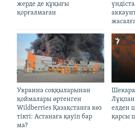
жерде де құқығы
үндіст
қорғалмаған
аккаун
жасалғ
Украина соққыларынан
Шекара
қоймалары өртенген
Лұқпан
Wildberries Қазақстанға көз
елден 
тікті: Астанаға қауіп бар
қарсы 
ма?