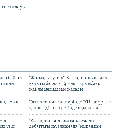
ент сайлауы
ына бойкот
"Жосықсыз ұстау". Қазақстанның адам
ртпайды
құқығы бюросы Ермек Нарымбаев
жайлы мәлімдеме жасады
 1,5 мың
Қазақстан мектептерінде ЖИ, цифрлық
қауіпсіздік пән ретінде оқытылады
 мен
"Қазақстан" арнасы сайлауалды
ді үзіп-
дебаттағы сауалнамада "ешқандай