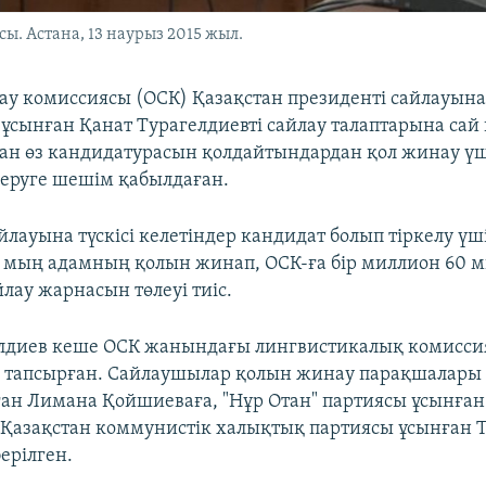
. Астана, 13 наурыз 2015 жыл.
ау комиссиясы (ОСК) Қазақстан президенті сайлауын
і ұсынған Қанат Турагелдиевті сайлау талаптарына сай 
ған өз кандидатурасын қолдайтындардан қол жинау үші
еруге шешім қабылдаған.
лауына түскісі келетіндер кандидат болып тіркелу үші
 мың адамның қолын жинап, ОСК-ға бір миллион 60 м
лау жарнасын төлеуі тиіс.
лдиев кеше ОСК жанындағы лингвистикалық комиссия
қ тапсырған. Сайлаушылар қолын жинау парақшалары 
нған Лимана Қойшиеваға, "Нұр Отан" партиясы ұсынған
 Қазақстан коммунистік халықтық партиясы ұсынған 
ерілген.