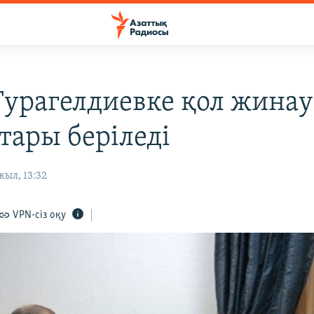
Турагелдиевке қол жинау
тары беріледі
жыл, 13:32
VPN-сіз оқу