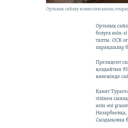
Орталық сайлау комиссиясының отырысы
Орталық сайл
болуға өзін-з
тапты. ОСК о
парақшалар б
Президент сай
қолдайтын 93
көлемінде сай
Қанат Тураге
тілінен сына
өзін-өзі ұсы
Назарбаевқа,
Сыздықовқа б