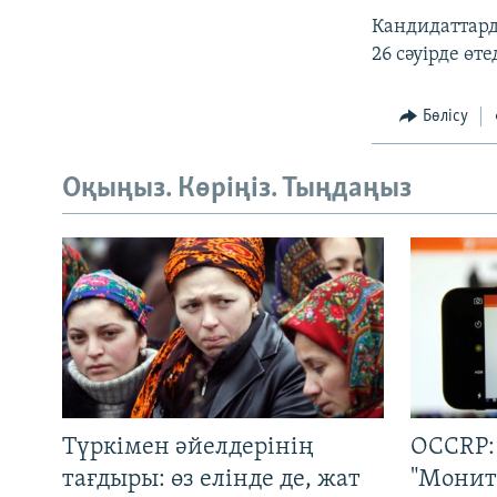
Кандидаттард
26 сәуірде өте
Бөлісу
Оқыңыз. Көріңіз. Тыңдаңыз
Түркімен әйелдерінің
OCCRP:
тағдыры: өз елінде де, жат
"Монит