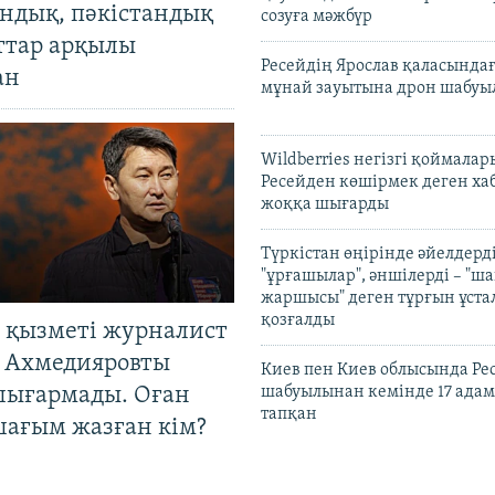
андық, пәкістандық
созуға мәжбүр
ттар арқылы
Ресейдің Ярослав қаласындағ
ан
мұнай зауытына дрон шабуы
Wildberries негізгі қоймала
Ресейден көшірмек деген ха
жоққа шығарды
Түркістан өңірінде әйелдерді
"ұрғашылар", әншілерді – "
жаршысы" деген тұрғын ұстал
қозғалды
 қызметі журналист
 Ахмедияровты
Киев пен Киев облысында Рес
шығармады. Оған
шабуылынан кемінде 17 адам
тапқан
шағым жазған кім?