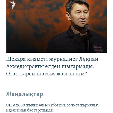
Шекара қызметі журналист Лұқпан
Ахмедияровты елден шығармады.
Оған қарсы шағым жазған кім?
Жаңалықтар
UEFA 2030 жылғы әлем кубогына бойкот жариялау
идеясынан бас тартпайды