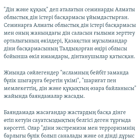
ЖАЗЫЛЫҢЫЗ
"Дін және құқық" деп аталатын семинарды Алматы
облыстық дін істері басқармасы ұйымдастырған.
Семинарға Алматы облыстық дін істері басқармасы
мен оның жанындағы дін саласын ғылыми зерттеу
Басқа тілдерде
орталығының өкілдері, Қазақстан мұсылмандар
діни басқармасының Талдықорған өңірі облысы
бойынша өкіл имамдары, дінтанушылар қатысқан.
Жиында сөйлегендер "исламның бейбіт заманда
бүлік шығаруға беретін үкімі", "шариғат пен
мемлекеттің, дін және құқықтың өзара байланысы"
жайында баяндамалар жасады.
Баяндамада жасағандар жастардың басқа дінге
өтіп кетуін сауатсыздықтың белгісі деген тұрғыда
көрсетті. Олар "діни экстремизм мен терроризмнің
барлығы бүлік болып саналады және ол дінді дұрыс