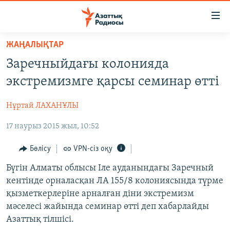
Accessibility
links
Skip
ЖАҢАЛЫҚТАР
to
ЖАҢАЛЫҚТАР
Заречныйдағы колонияда
main
САЯСАТ
content
экстремизмге қарсы семинар өтті
AZATTYQTV
Skip
to
Нұртай ЛАХАНҰЛЫ
ҚАҢТАР ОҚИҒАСЫ
main
17 наурыз 2015 жыл, 10:52
АДАМ ҚҰҚЫҚТАРЫ
Navigation
Skip
ӘЛЕУМЕТ
Бөлісу
VPN-сіз оқу
to
ӘЛЕМ
Бүгін Алматы облысы Іле ауданындағы Заречный
Search
кентінде орналасқан ЛА 155/8 колониясында түрме
АРНАЙЫ ЖОБАЛАР
қызметкерлеріне арналған діни экстремизм
мәселесі жайында семинар өтті деп хабарлайды
Русский
Азаттық тілшісі.