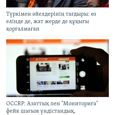
Түркімен әйелдерінің тағдыры: өз
елінде де, жат жерде де құқығы
қорғалмаған
OCCRP: Азаттық пен "Мониториға"
фейк шағым үндістандық,