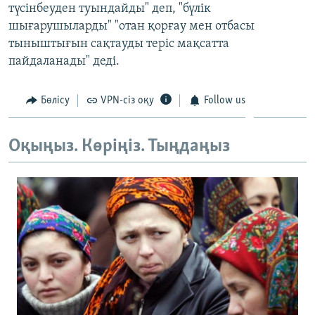
түсінбеуден туындайды" деп, "бүлік
шығарушыларды" "отан қорғау мен отбасы
тыныштығын сақтауды теріс мақсатта
пайдаланады" деді.
Бөлісу
VPN-сіз оқу
Follow us
Оқыңыз. Көріңіз. Тыңдаңыз