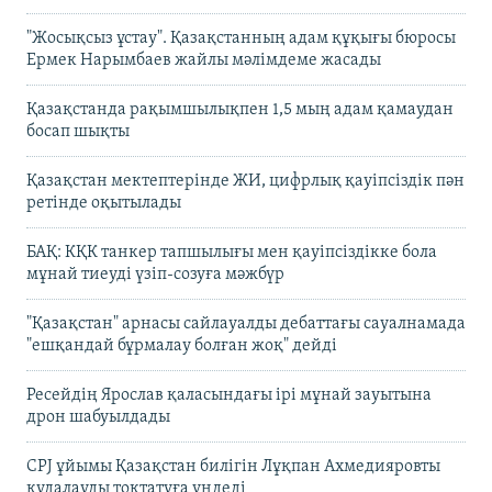
"Жосықсыз ұстау". Қазақстанның адам құқығы бюросы
Ермек Нарымбаев жайлы мәлімдеме жасады
Қазақстанда рақымшылықпен 1,5 мың адам қамаудан
босап шықты
Қазақстан мектептерінде ЖИ, цифрлық қауіпсіздік пән
ретінде оқытылады
БАҚ: КҚК танкер тапшылығы мен қауіпсіздікке бола
мұнай тиеуді үзіп-созуға мәжбүр
"Қазақстан" арнасы сайлауалды дебаттағы сауалнамада
"ешқандай бұрмалау болған жоқ" дейді
Ресейдің Ярослав қаласындағы ірі мұнай зауытына
дрон шабуылдады
CPJ ұйымы Қазақстан билігін Лұқпан Ахмедияровты
қудалауды тоқтатуға үндеді