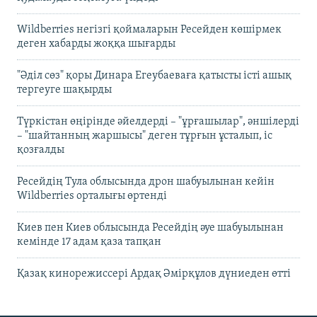
Wildberries негізгі қоймаларын Ресейден көшірмек
деген хабарды жоққа шығарды
"Әділ сөз" қоры Динара Егеубаеваға қатысты істі ашық
тергеуге шақырды
Түркістан өңірінде әйелдерді – "ұрғашылар", әншілерді
– "шайтанның жаршысы" деген тұрғын ұсталып, іс
қозғалды
Ресейдің Тула облысында дрон шабуылынан кейін
Wildberries орталығы өртенді
Киев пен Киев облысында Ресейдің әуе шабуылынан
кемінде 17 адам қаза тапқан
Қазақ кинорежиссері Ардақ Әмірқұлов дүниеден өтті