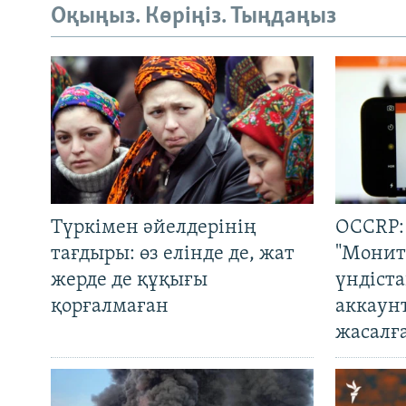
Оқыңыз. Көріңіз. Тыңдаңыз
Түркімен әйелдерінің
OCCRP:
тағдыры: өз елінде де, жат
"Монит
жерде де құқығы
үндіст
қорғалмаған
аккаун
жасалғ