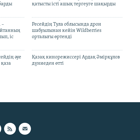
барды
қатысты істі ашық тергеуге шақырды
 –
Ресейдің Тула облысында дрон
шайтанның
шабуылынан кейін Wildberries
ып, іс
орталығы өртенді
ейдің әуе
Қазақ кинорежиссері Ардақ Әмірқұлов
 қаза
дүниеден өтті