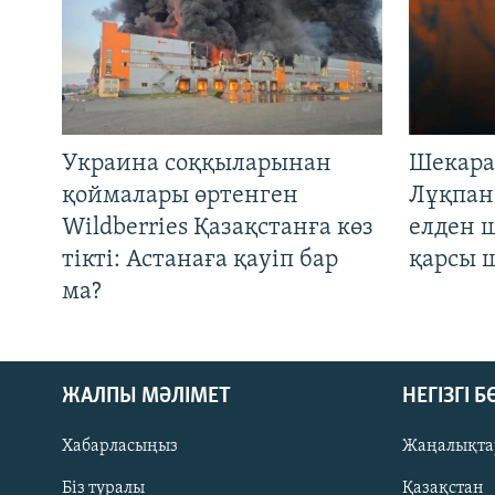
Украина соққыларынан
Шекара
қоймалары өртенген
Лұқпан
Wildberries Қазақстанға көз
елден 
тікті: Астанаға қауіп бар
қарсы 
ма?
ЖАЛПЫ МӘЛІМЕТ
НЕГІЗГІ 
Хабарласыңыз
Жаңалықта
Біз туралы
Қазақстан