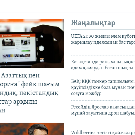
Жаңалықтар
UEFA 2030 жылғы әлем кубог
жариялау идеясынан бас та
Қазақстанда рақымшылықпен
адам қамаудан босап шықты
 Азаттық пен
БАҚ: КҚК танкер тапшылығы
ориға" фейк шағым
қауіпсіздікке бола мұнай тиеу
андық, пәкістандық
созуға мәжбүр
ттар арқылы
Ресейдің Ярослав қаласындағ
ан
мұнай зауытына дрон шабуы
Wildberries негізгі қоймала