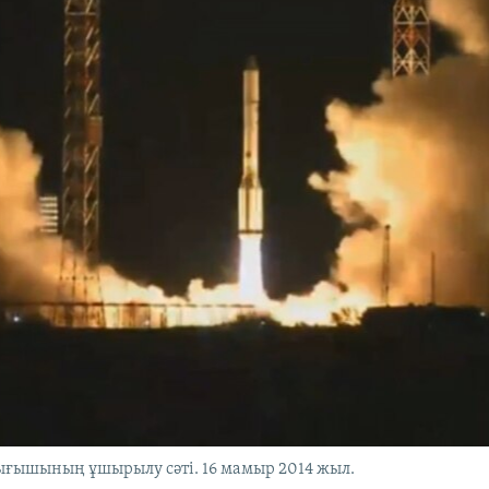
ғышының ұшырылу сәті. 16 мамыр 2014 жыл.