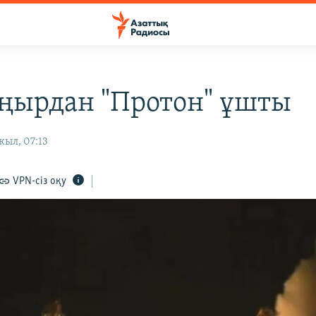
ңырдан "Протон" ұшты
жыл, 07:13
VPN-сіз оқу