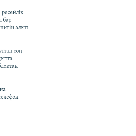
 ресейлік
ы бар
тнигін алып
ттан соң
қытта
блоктан
ына
 телефон