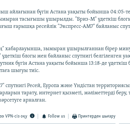
ыш айлағынан бүгін Астана уақыты бойынша 04:05-те
ымыран тасығышы ұшырылды. "Бриз-М" үдеткіш блог
ғыш ғарышқа ресейлік "Экспресс-АМ7" байланыс спу
ң" хабарлауынша, зымыран ұшырылғаннан бірер мину
" үдеткіш блогы мен байланыс спутнигі белгіленген уа
утник бүгін Астана уақыты бойынша 13:18-де үдеткіш 
таға шығуы тиіс.
7" спутнигі Ресей, Еуропа және Үндістан территорияс
рларын тарату, интернет қызметі, мәліметтерді беру,
өрсетуге арналған.​
VPN-сіз оқу
Follow us
Принтерден шығару