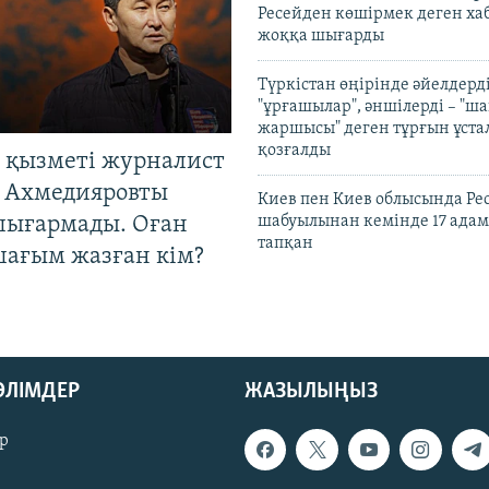
Ресейден көшірмек деген ха
жоққа шығарды
Түркістан өңірінде әйелдерді
"ұрғашылар", әншілерді – "
жаршысы" деген тұрғын ұстал
қозғалды
 қызметі журналист
 Ахмедияровты
Киев пен Киев облысында Рес
шығармады. Оған
шабуылынан кемінде 17 адам
тапқан
шағым жазған кім?
БӨЛІМДЕР
ЖАЗЫЛЫҢЫЗ
р