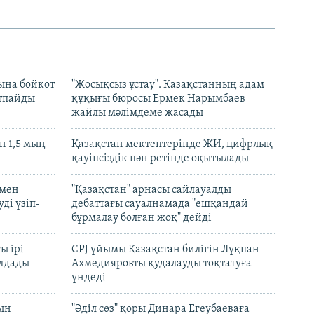
ына бойкот
"Жосықсыз ұстау". Қазақстанның адам
ртпайды
құқығы бюросы Ермек Нарымбаев
жайлы мәлімдеме жасады
 1,5 мың
Қазақстан мектептерінде ЖИ, цифрлық
қауіпсіздік пән ретінде оқытылады
 мен
"Қазақстан" арнасы сайлауалды
ді үзіп-
дебаттағы сауалнамада "ешқандай
бұрмалау болған жоқ" дейді
ы ірі
CPJ ұйымы Қазақстан билігін Лұқпан
лдады
Ахмедияровты қудалауды тоқтатуға
үндеді
рын
"Әділ сөз" қоры Динара Егеубаеваға