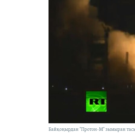
Байқоңырдан "Протон-М" зымыран тасы