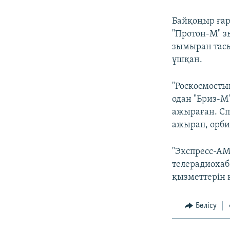
Байқоңыр ғар
"Протон-М" з
зымыран тасы
ұшқан.
"Роскосмосты
одан "Бриз-М
ажыраған. Сп
ажырап, орби
"Экспресс-АМ
телерадиохаба
қызметтерін к
Бөлісу