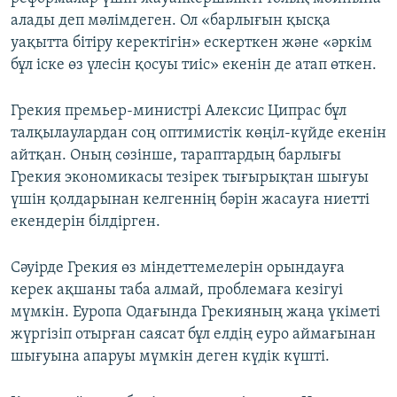
алады деп мәлімдеген. Ол «барлығын қысқа
уақытта бітіру керектігін» ескерткен және «әркім
бұл іске өз үлесін қосуы тиіс» екенін де атап өткен.
Грекия премьер-министрі Алексис Ципрас бұл
талқылаулардан соң оптимистік көңіл-күйде екенін
айтқан. Оның сөзінше, тараптардың барлығы
Грекия экономикасы тезірек тығырықтан шығуы
үшін қолдарынан келгеннің бәрін жасауға ниетті
екендерін білдірген.
Сәуірде Грекия өз міндеттемелерін орындауға
керек ақшаны таба алмай, проблемаға кезігуі
мүмкін. Еуропа Одағында Грекияның жаңа үкіметі
жүргізіп отырған саясат бұл елдің еуро аймағынан
шығуына апаруы мүмкін деген күдік күшті.