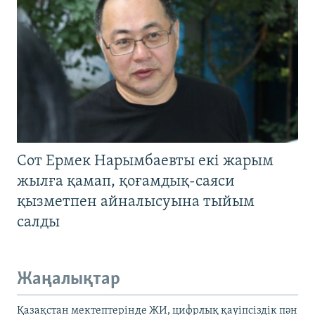
Сот Ермек Нарымбаевты екі жарым
жылға қамап, қоғамдық-саяси
қызметпен айналысуына тыйым
салды
Жаңалықтар
Қазақстан мектептерінде ЖИ, цифрлық қауіпсіздік пән