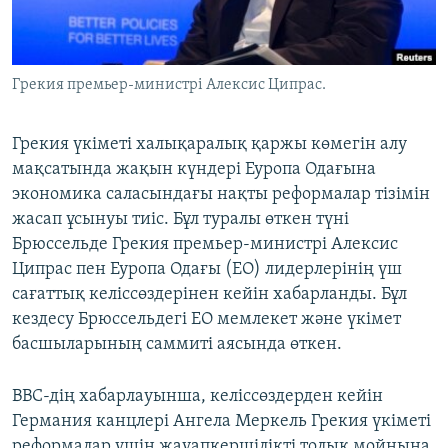
ЖАЗЫЛЫҢЫЗ
Грекия премьер-министрі Алексис Ципрас.
Басқа тілдерде
Грекия үкіметі халықаралық қаржы көмегін алу
мақсатында жақын күндері Еуропа Одағына
экономика саласындағы нақты реформалар тізімін
жасап ұсынуы тиіс. Бұл туралы өткен түні
Брюссельде Грекия премьер-министрі Алексис
Ципрас пен Еуропа Одағы (ЕО) лидерлерінің үш
сағаттық келіссөздерінен кейін хабарланды. Бұл
кездесу Брюссельдегі ЕО мемлекет және үкімет
басшыларының саммиті аясында өткен.
ВВС-дің хабарлауынша, келіссөздерден кейін
Германия канцлері Ангела Меркель Грекия үкіметі
реформалар үшін жауапкершілікті толық мойнына