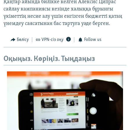
Қаңтар айында билікке келген Алексис Ципрас
сайлау кампаниясы кезінде халыққа бұрынғы
үкіметтің несие алу үшін енгізген бюджетті қатаң
үнемдеу саясатынан бас тартуға уәде берген.
Бөлісу
VPN-сіз оқу
Follow us
Оқыңыз. Көріңіз. Тыңдаңыз