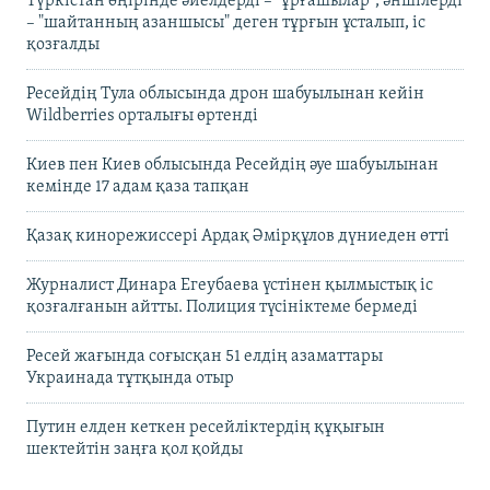
Түркістан өңірінде әйелдерді – "ұрғашылар", әншілерді
– "шайтанның азаншысы" деген тұрғын ұсталып, іс
қозғалды
Ресейдің Тула облысында дрон шабуылынан кейін
Wildberries орталығы өртенді
Киев пен Киев облысында Ресейдің әуе шабуылынан
кемінде 17 адам қаза тапқан
Қазақ кинорежиссері Ардақ Әмірқұлов дүниеден өтті
Журналист Динара Егеубаева үстінен қылмыстық іс
қозғалғанын айтты. Полиция түсініктеме бермеді
Ресей жағында соғысқан 51 елдің азаматтары
Украинада тұтқында отыр
Путин елден кеткен ресейліктердің құқығын
шектейтін заңға қол қойды