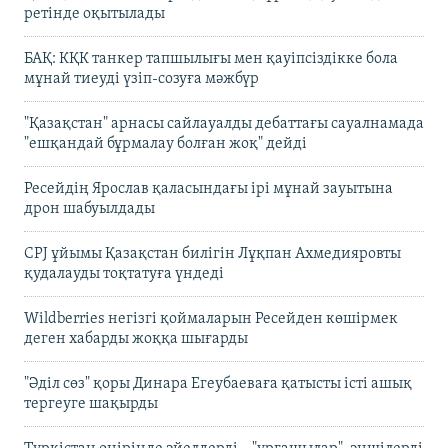
ретінде оқытылады
БАҚ: КҚК танкер тапшылығы мен қауіпсіздікке бола
мұнай тиеуді үзіп-созуға мәжбүр
"Қазақстан" арнасы сайлауалды дебаттағы сауалнамада
"ешқандай бұрмалау болған жоқ" дейді
Ресейдің Ярослав қаласындағы ірі мұнай зауытына
дрон шабуылдады
CPJ ұйымы Қазақстан билігін Лұқпан Ахмедияровты
қудалауды тоқтатуға үндеді
Wildberries негізгі қоймаларын Ресейден көшірмек
деген хабарды жоққа шығарды
"Әділ сөз" қоры Динара Егеубаеваға қатысты істі ашық
тергеуге шақырды