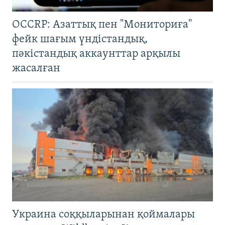
OCCRP: Азаттық пен "Мониториға"
фейк шағым үндістандық,
пәкістандық аккаунттар арқылы
жасалған
Украина соққыларынан қоймалары