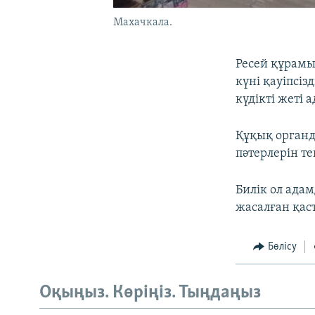
Махачкала.
Ресей құрам
күні қауіпсіз
күдікті жеті
Құқық органд
пәтерлерін т
Билік ол ада
жасалған қас
Бөлісу
Оқыңыз. Көріңіз. Тыңдаңыз