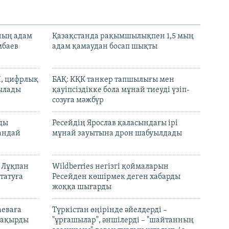
нның адам
Қазақстанда рақымшылықпен 1,5 мың
мбаев
адам қамаудан босап шықты
И, цифрлық
БАҚ: КҚК танкер тапшылығы мен
тылады
қауіпсіздікке бола мұнай тиеуді үзіп-
созуға мәжбүр
лды
Ресейдің Ярослав қаласындағы ірі
андай
мұнай зауытына дрон шабуылдады
н Лұқпан
Wildberries негізгі қоймаларын
татуға
Ресейден көшірмек деген хабарды
жоққа шығарды
аеваға
Түркістан өңірінде әйелдерді –
 шақырды
"ұрғашылар", әншілерді – "шайтанның