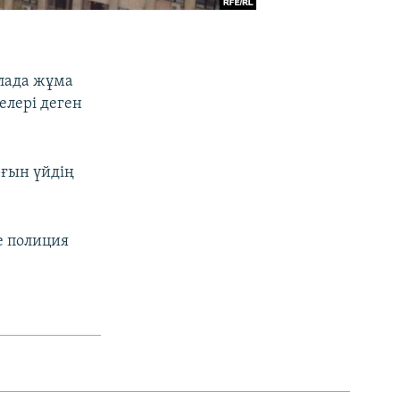
лада жұма
елері деген
рғын үйдің
е полиция