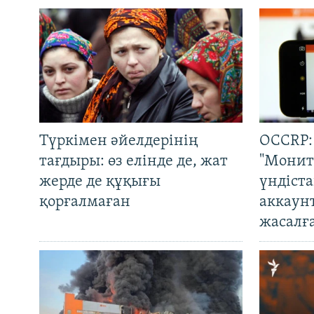
Түркімен әйелдерінің
OCCRP:
тағдыры: өз елінде де, жат
"Монит
жерде де құқығы
үндіст
қорғалмаған
аккаун
жасалғ