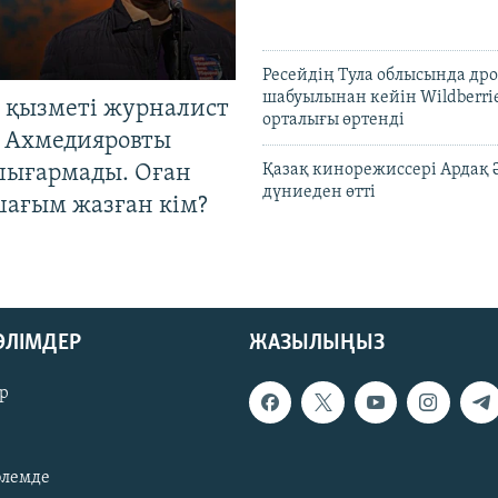
Ресейдің Тула облысында др
шабуылынан кейін Wildberri
 қызметі журналист
орталығы өртенді
 Ахмедияровты
шығармады. Оған
Қазақ кинорежиссері Ардақ 
дүниеден өтті
шағым жазған кім?
БӨЛІМДЕР
ЖАЗЫЛЫҢЫЗ
р
әлемде