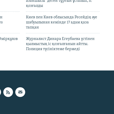
азаншысы" деген тұрғын ұсталып, іс
қозғалды
он
Киев пен Киев облысында Ресейдің әуе
es
шабуылынан кемінде 17 адам қаза
тапқан
Әмірқұлов
Журналист Динара Егеубаева үстінен
қылмыстық іс қозғалғанын айтты.
Полиция түсініктеме бермеді