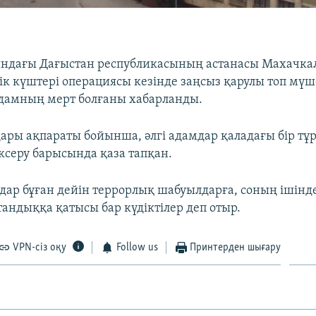
ындағы Дағыстан республикасының астанасы Махачка
дік күштері операциясы кезінде заңсыз қарулы топ мүш
 адамның мерт болғаны хабарланды.
ары ақпараты бойынша, әлгі адамдар қаладағы бір тұ
ексеру барысында қаза тапқан.
мдар бұған дейін террорлық шабуылдарға, соның ішінд
тандыққа қатысы бар күдіктілер деп отыр.
VPN-сіз оқу
Follow us
Принтерден шығару