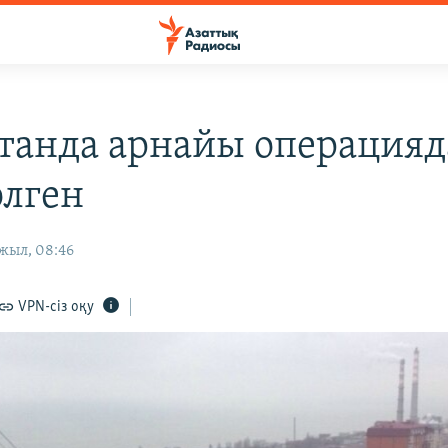
танда арнайы операцияд
өлген
жыл, 08:46
VPN-сіз оқу