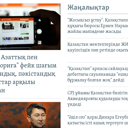
Жаңалықтар
"Жосықсыз ұстау". Қазақста
құқығы бюросы Ермек Нары
жайлы мәлімдеме жасады
Қазақстан мектептерінде Ж
қауіпсіздік пән ретінде оқы
 Азаттық пен
ориға" фейк шағым
"Қазақстан" арнасы сайлауа
андық, пәкістандық
дебаттағы сауалнамада "ешқ
бұрмалау болған жоқ" дейді
ттар арқылы
ан
CPJ ұйымы Қазақстан билігі
Ахмедияровты қудалауды тоқ
үндеді
"Әділ сөз" қоры Динара Егеуб
қатысты істі ашық тергеуге