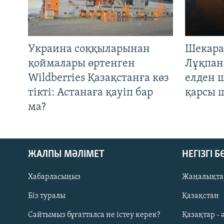
Украина соққыларынан
Шекара
қоймалары өртенген
Лұқпан
Wildberries Қазақстанға көз
елден 
тікті: Астанаға қауіп бар
қарсы 
ма?
ЖАЛПЫ МӘЛІМЕТ
НЕГІЗГІ 
Хабарласыңыз
Жаңалықта
Біз туралы
Қазақстан
Русский
Сайтымыз бұғатталса не істеу керек?
Қазақтар - 