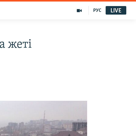
LIVE
РУС
а жеті