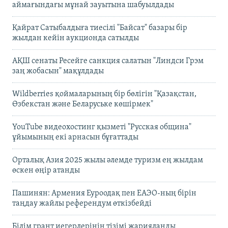
аймағындағы мұнай зауытына шабуылдады
Қайрат Сатыбалдыға тиесілі "Байсат" базары бір
жылдан кейін аукционда сатылды
АҚШ сенаты Ресейге санкция салатын "Линдси Грэм
заң жобасын" мақұлдады
Wildberries қоймаларының бір бөлігін "Қазақстан,
Өзбекстан және Беларуське көшірмек"
YouTube видеохостинг қызметі "Русская община"
ұйымының екі арнасын бұғаттады
Орталық Азия 2025 жылы әлемде туризм ең жылдам
өскен өңір атанды
Пашинян: Армения Еуроодақ пен ЕАЭО-ның бірін
таңдау жайлы референдум өткізбейді
Білім грант иегерлерінің тізімі жарияланды