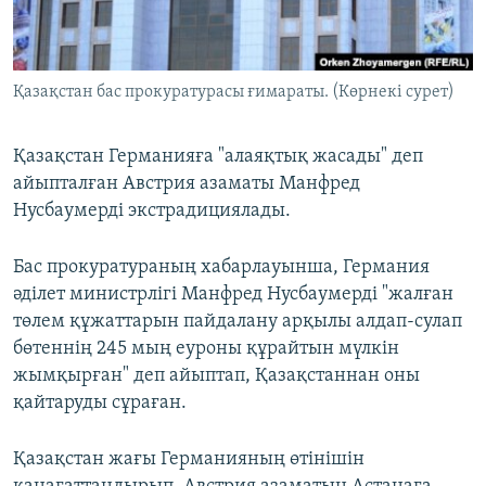
ЖАЗЫЛЫҢЫЗ
Қазақстан бас прокуратурасы ғимараты. (Көрнекі сурет)
Басқа тілдерде
Қазақстан Германияға "алаяқтық жасады" деп
айыпталған Австрия азаматы Манфред
Нусбаумерді экстрадициялады.
Бас прокуратураның хабарлауынша, Германия
әділет министрлігі Манфред Нусбаумерді "жалған
төлем құжаттарын пайдалану арқылы алдап-сулап
бөтеннің 245 мың еуроны құрайтын мүлкін
жымқырған" деп айыптап, Қазақстаннан оны
қайтаруды сұраған.
Қазақстан жағы Германияның өтінішін