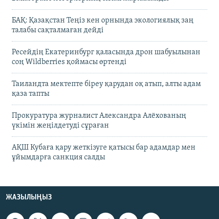
БАҚ: Қазақстан Теңіз кен орнында экологиялық заң
талабы сақталмаған дейді
Ресейдің Екатеринбург қаласында дрон шабуылынан
соң Wildberries қоймасы өртенді
Таиландта мектепте біреу қарудан оқ атып, алты адам
қаза тапты
Прокуратура журналист Александра Алёхованың
үкімін жеңілдетуді сұраған
АҚШ Кубаға қару жеткізуге қатысы бар адамдар мен
ұйымдарға санкция салды
ЖАЗЫЛЫҢЫЗ