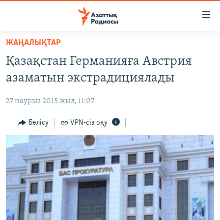
Accessibility
links
Skip
ЖАҢАЛЫҚТАР
to
ЖАҢАЛЫҚТАР
Қазақстан Германияға Австрия
main
САЯСАТ
content
азаматын экстрадициялады
AZATTYQTV
Skip
to
27 наурыз 2015 жыл, 11:07
ҚАҢТАР ОҚИҒАСЫ
main
АДАМ ҚҰҚЫҚТАРЫ
Бөлісу
VPN-сіз оқу
Navigation
Skip
ӘЛЕУМЕТ
to
ӘЛЕМ
Search
АРНАЙЫ ЖОБАЛАР
Русский