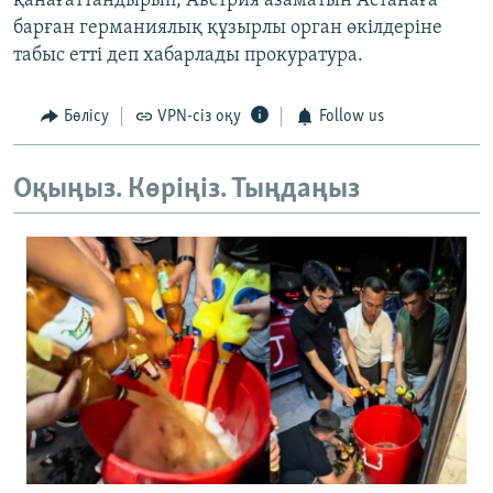
қанағаттандырып, Австрия азаматын Астанаға
барған германиялық құзырлы орган өкілдеріне
табыс етті деп хабарлады прокуратура.
Бөлісу
VPN-сіз оқу
Follow us
Оқыңыз. Көріңіз. Тыңдаңыз