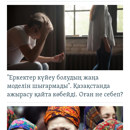
"Еркектер күйеу болудың жаңа
моделін шығармады". Қазақстанда
ажырасу қайта көбейді. Оған не себеп?