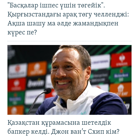
"Басқалар ішпес үшін төгейік".
Қырғызстандағы арақ төгу челленджі:
Ақша шашу ма әлде жамандықпен
күрес пе?
Қазақстан құрамасына шетелдік
бапкер келді. Джон ван’т Схип кім?